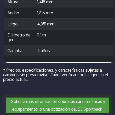
Altura
1,418 mm
Ancho
1,816 mm
Largo
4,351 mm
Diámetro de
11.1 m
giro
Garantía
4 años
* Precios, especificaciones, y características sujetas a
cambios sin previo aviso. Favor verificar con la agencia el
precio actual.
Solicite más información sobre las características y
equipamiento, o una cotización del S3 Sportback