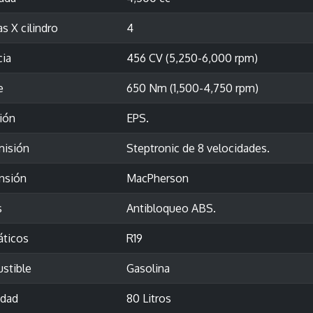
as X cilindro
4
cia
456 CV (5,250-6,000 rpm)
e
650 Nm (1,500-4,750 rpm)
ión
EPS.
misión
Steptronic de 8 velocidades.
nsión
MacPherson
s
Antibloqueo ABS.
ticos
R19
stible
Gasolina
idad
80 Litros