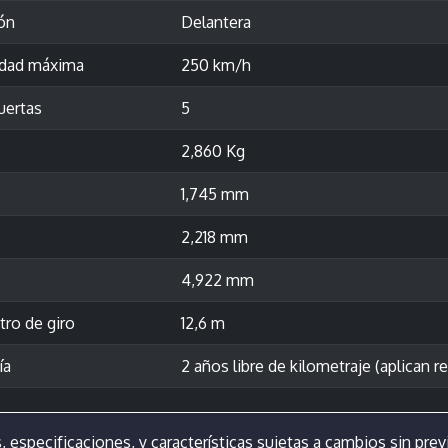
ón
Delantera
idad máxima
250 km/h
uertas
5
2,860 Kg
1,745 mm
2,218 mm
4,922 mm
ro de giro
12,6 m
ía
2 años libre de kilometraje (aplican re
, especificaciones, y características sujetas a cambios sin previ