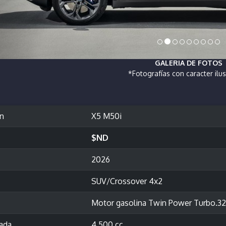
GALERIA DE FOTOS
*Fotografías con caracter ilus
ón
X5 M50i
$ND
2026
SUV/Crossover 4x2
Motor gasolina Twin Power Turbo.32 v
rada
4,500 cc