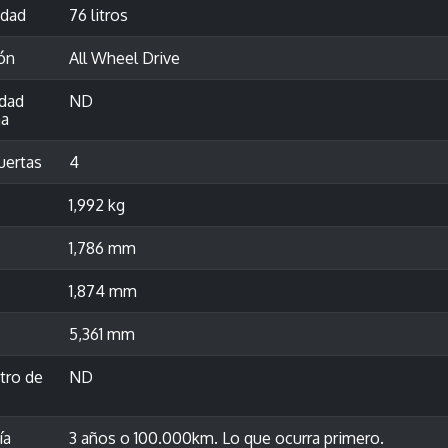
idad
76 litros
ón
All Wheel Drive
idad
ND
a
uertas
4
1,992 kg
1,786 mm
1,874 mm
5,361 mm
tro de
ND
ía
3 años o 100.000km. Lo que ocurra primero.