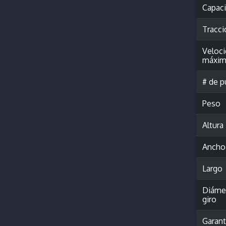
Capac
Tracci
Veloc
máxim
# de p
Peso
Altura
Ancho
Largo
Diáme
giro
Garant