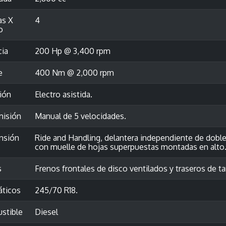
as X
4
o
cia
200 Hp @ 3,400 rpm
e
400 Nm @ 2,000 rpm
ión
Electro asistida.
misión
Manual de 5 velocidades.
nsión
Ride and Handling, delantera independiente de doble 
con muelle de hojas superpuestas montadas en alto
s
Frenos frontales de disco ventilados y traseros de 
ticos
245/70 R18.
stible
Diesel