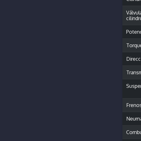
Válvul
cilindr
Poten
Torqu
Direcc
Trans
Suspe
Freno
Neumá
Combu