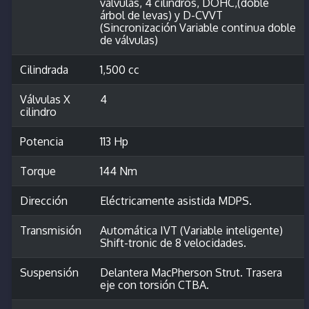
válvulas, 4 cilindros, DOHC,(doble
árbol de levas) y D-CVVT
(Sincronización Variable continua doble
de válvulas)
Cilindrada
1,500 cc
Válvulas X
4
cilindro
Potencia
113 Hp
Torque
144 Nm
Dirección
Eléctricamente asistida MDPS.
Transmisión
Automática IVT (Variable inteligente)
Shift-tronic de 8 velocidades.
Suspensión
Delantera MacPherson Strut. Trasera
eje con torsión CTBA.