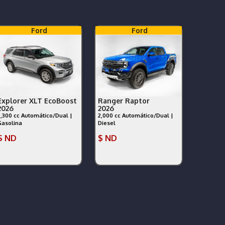
Ford
Ford
Explorer XLT EcoBoost
Ranger Raptor
2026
2026
2,300 cc Automático/Dual |
2,000 cc Automático/Dual |
Gasolina
Diesel
$ ND
$ ND