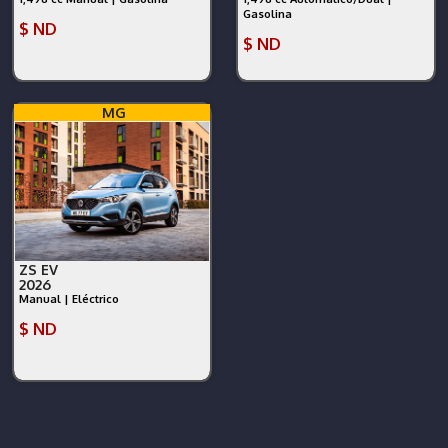
Gasolina
$ ND
$ ND
MG
ZS EV
2026
Manual | Eléctrico
$ ND