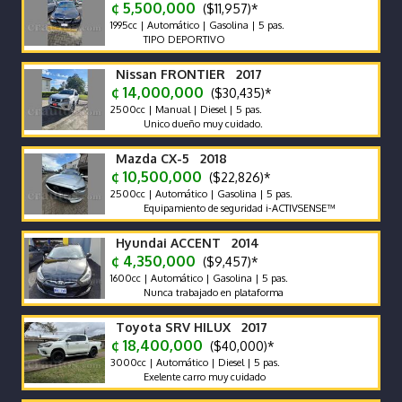
¢ 5,500,000
($11,957)*
1995cc | Automático | Gasolina | 5 pas.
TIPO DEPORTIVO
Nissan FRONTIER 2017
¢ 14,000,000
($30,435)*
2500cc | Manual | Diesel | 5 pas.
Unico dueño muy cuidado.
Mazda CX-5 2018
¢ 10,500,000
($22,826)*
2500cc | Automático | Gasolina | 5 pas.
Equipamiento de seguridad i-ACTIVSENSE™
Hyundai ACCENT 2014
¢ 4,350,000
($9,457)*
1600cc | Automático | Gasolina | 5 pas.
Nunca trabajado en plataforma
Toyota SRV HILUX 2017
¢ 18,400,000
($40,000)*
3000cc | Automático | Diesel | 5 pas.
Exelente carro muy cuidado