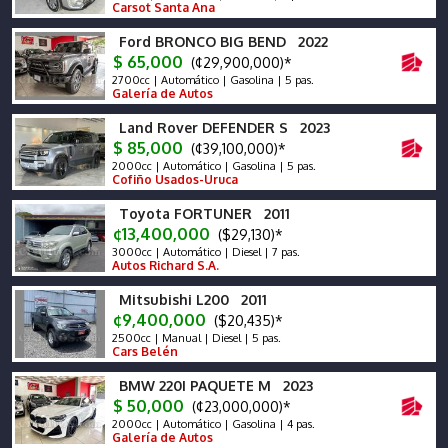
Carsot Santa Ana
Ford BRONCO BIG BEND 2022
$ 65,000
(¢29,900,000)*
2700cc | Automático | Gasolina | 5 pas.
Galería de Autos
Land Rover DEFENDER S 2023
$ 85,000
(¢39,100,000)*
2000cc | Automático | Gasolina | 5 pas.
Cofiño Usados-Uruca
Toyota FORTUNER 2011
¢13,400,000
($29,130)*
3000cc | Automático | Diesel | 7 pas.
Autos Richard S.A.
Mitsubishi L200 2011
¢9,400,000
($20,435)*
2500cc | Manual | Diesel | 5 pas.
Cars Belén
BMW 220I PAQUETE M 2023
$ 50,000
(¢23,000,000)*
2000cc | Automático | Gasolina | 4 pas.
Galería de Autos