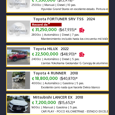
¢ 7,350,000
($15,978)*
2500cc | Manual | Diesel | 10 pas.
Hyundai Grand Starex en excelente estado. Pintura exterior en ex
Toyota FORTUNER SRV TSS 2024
¢ 31,250,000
($67,935)*
2800cc | Automático | Diesel | 7 pas.
Mantenimiento incluido hasta los cincuenta mil kilómetros. Reco
Toyota HILUX 2022
¢ 22,500,000
($48,913)*
2400cc | Automático | Diesel | 5 pas.
Llantas Yokohama Geolandar G Canopy de aluminio Snorkel Rack
Toyota 4 RUNNER 2018
¢ 18,800,000
($40,870)*
4000cc | Automático | Gasolina | 5 pas.
Excelente carro nada que hacerle Dekra blanco
Mitsubishi LANCER EX 2018
¢ 7,200,000
($15,652)*
1600cc | Manual | Gasolina | 5 pas.
CAR PLAY - POCO KILOMETRAJE - ESTADO EXCELENTE -