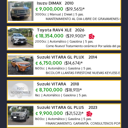
Isuzu DIMAX 2010
¢ 9,000,000
($19,565)*
3000cc | Manual | Diesel | 5 pas.
MANTENIMIENTO AL DIA-LIBRE DE GRAVAMENES-LLANTAS E
Toyota RAV4 XLE 2026
¢ 18,354,000
($39,900)*
2000cc | Automático | Gasolina | 5 pas.
Como Nuevo! Tratamiento cerámico! Por salida del país no se nec
Suzuki VITARA GL PLUX 2014
¢ 6,750,000
($14,674)*
1600cc | Automático | Gasolina | 5 pas.
BICOLOR LLANTAS FIRESTONE NUEVAS KEYLESS ENCEDID
Suzuki VITARA 2018
¢ 8,700,000
($18,913)*
16cc | Automático | Gasolina | 5 pas.
Suzuki VITARA GL PLUS 2023
¢ 9,900,000
($21,522)*
1600cc | Automático | Gasolina | 5 pas.
FINANCIAMIENTO, GARANTÍA. CONSULTENOS POR AUTOS QU