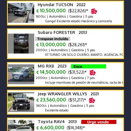
Hyundai TUCSON 2022
¢ 10,500,000
($22,826)*
1600cc | Automático | Gasolina | 5 pas.
Ganga! Excelente estado mecánico y carrocería
Subaru FORESTER 2013
¢ 13,000,000
($28,261)*
2000cc | Automático | Gasolina | 5 pas.
XT TURBO UN SOLO DUEÑO, MANTO. AGENCIA, POCO KM, F
MG RX8 2023
¢ 14,500,000
($31,522)*
2000cc | Automático | Gasolina | 7 pas.
Incluye monitoreo de presión de neumáticos, racks de techo y pega
Jeep WRANGLER WILLYS 2021
¢ 23,560,000
($51,217)*
3600cc | Automático | Gasolina | 5 pas.
Excelente estado
Toyota RAV4 2013
¢ 6,600,000
($14,348)*