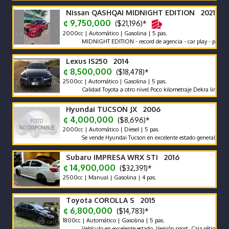
Nissan QASHQAI MIDNIGHT EDITION 2021
¢ 9,750,000
($21,196)*
2000cc | Automático | Gasolina | 5 pas.
MIDNIGHT EDITION - record de agencia - car play - poco km un 
Lexus IS250 2014
¢ 8,500,000
($18,478)*
2500cc | Automático | Gasolina | 5 pas.
Calidad Toyota a otro nivel Poco kilometraje Dekra limpio Full 
Hyundai TUCSON JX 2006
¢ 4,000,000
($8,696)*
2000cc | Automático | Diesel | 5 pas.
Se vende Hyundai Tucson en excelente estado general. Buena Pint
Subaru IMPRESA WRX STI 2016
¢ 14,900,000
($32,391)*
2500cc | Manual | Gasolina | 4 pas.
Toyota COROLLA S 2015
¢ 6,800,000
($14,783)*
1800cc | Automático | Gasolina | 5 pas.
Vehículo en excelente estado. Versión sport. Caja sétima