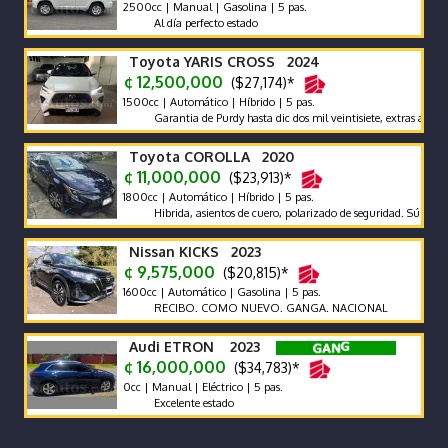
2500cc | Manual | Gasolina | 5 pas.
Al día perfecto estado
Toyota YARIS CROSS 2024
¢ 12,500,000
($27,174)*
1500cc | Automático | Híbrido | 5 pas.
Garantia de Purdy hasta dic dos mil veintisiete, extras adicionales 
Toyota COROLLA 2020
¢ 11,000,000
($23,913)*
1800cc | Automático | Híbrido | 5 pas.
Hibrida, asientos de cuero, polarizado de seguridad. Súper econom
Nissan KICKS 2023
¢ 9,575,000
($20,815)*
1600cc | Automático | Gasolina | 5 pas.
RECIBO. COMO NUEVO. GANGA. NACIONAL
Audi ETRON 2023
¢ 16,000,000
($34,783)*
0cc | Manual | Eléctrico | 5 pas.
Excelente estado