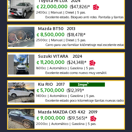
Toyota HI LUX 2024
¢ 22,000,000
($47,826)*
2400cc | Manual | Diesel | 5 pas.
Excelente estado. Bloqueo anti robo. Pantalla y llantas nuevas
Mazda BT50 2013
¢ 8,500,000
($18,478)*
2500cc | Manual | Diesel | 5 pas.
Carro para uso familiar kilómetraje real excelente estado
Suzuki VITARA 2024
¢ 11,200,000
($24,348)*
1600cc | Automático | Gasolina | 5 pas.
Excelente estado como nuevo muy versátil
Kia RIO 2017
¢ 5,700,000
($12,391)*
1400cc | Automático | Gasolina | 5 pas.
Excelente estado poco kilometraje llantas nuevas radio Android 
Mazda MAZDA CX5 4X2 2019
¢ 9,000,000
($19,565)*
2000cc | Automático | Gasolina | 5 pas.