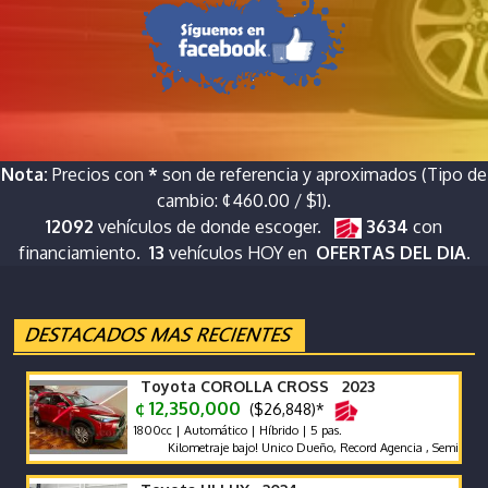
Nota:
Precios con
*
son de referencia y aproximados (Tipo de
cambio: ¢460.00 / $1).
12092
vehículos de donde escoger.
3634
con
financiamiento.
13
vehículos HOY en
OFERTAS DEL DIA.
Toyota COROLLA CROSS 2023
¢ 12,350,000
($26,848)*
1800cc | Automático | Híbrido | 5 pas.
Kilometraje bajo! Unico Dueño, Record Agencia , Semi Nuevo _ lla