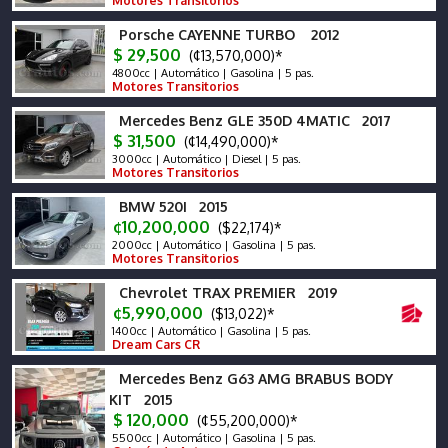
Motores Transitorios
Porsche CAYENNE TURBO 2012
$ 29,500
(¢13,570,000)*
4800cc | Automático | Gasolina | 5 pas.
Motores Transitorios
Mercedes Benz GLE 350D 4MATIC 2017
$ 31,500
(¢14,490,000)*
3000cc | Automático | Diesel | 5 pas.
Motores Transitorios
BMW 520I 2015
¢10,200,000
($22,174)*
2000cc | Automático | Gasolina | 5 pas.
Motores Transitorios
Chevrolet TRAX PREMIER 2019
¢5,990,000
($13,022)*
1400cc | Automático | Gasolina | 5 pas.
Dream Cars CR
Mercedes Benz G63 AMG BRABUS BODY
KIT 2015
$ 120,000
(¢55,200,000)*
5500cc | Automático | Gasolina | 5 pas.