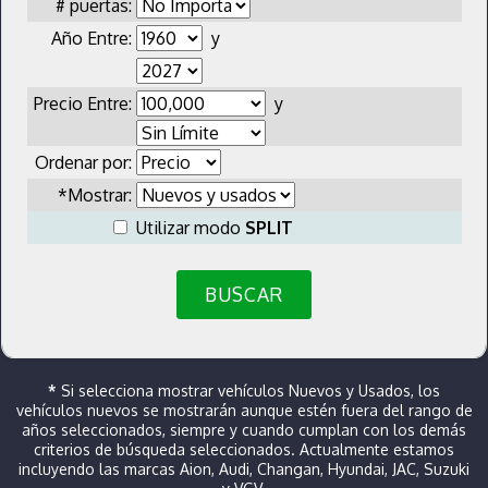
# puertas:
Año Entre:
y
Precio Entre:
y
Ordenar por:
*Mostrar:
Utilizar modo
SPLIT
BUSCAR
*
Si selecciona mostrar vehículos Nuevos y Usados, los
vehículos nuevos se mostrarán aunque estén fuera del rango de
años seleccionados, siempre y cuando cumplan con los demás
criterios de búsqueda seleccionados. Actualmente estamos
incluyendo las marcas Aion, Audi, Changan, Hyundai, JAC, Suzuki