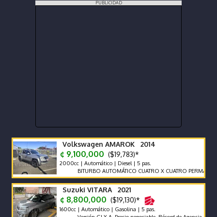
PUBLICIDAD
Volkswagen AMAROK 2014
¢ 9,100,000
($19,783)*
2000cc | Automático | Diesel | 5 pas.
BITURBO AUTOMÁTICO CUATRO X CUATRO PERMANENTE BL
Suzuki VITARA 2021
¢ 8,800,000
($19,130)*
1600cc | Automático | Gasolina | 5 pas.
Versión GLX A. Precio negociable. Récord de Agencia