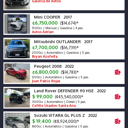
Galería de Autos
Mini COOPER 2017
¢6,750,000
($14,674)*
1500cc | Manual | Gasolina | 4 pas.
Autos Adrian
Mitsubishi OUTLANDER 2017
¢7,700,000
($16,739)*
2000cc | Automático | Gasolina | 5 pas.
Bryan Azofeifa
Peugeot 2008 2022
¢6,800,000
($14,783)*
1200cc | Automático | Gasolina | 5 pas.
Juan Pablo Rojas
Land Rover DEFENDER 90 HSE 2022
$ 99,000
(¢45,540,000)*
3000cc | Automático | Diesel | 5 pas.
Cofiño Usados-Santa Ana
Suzuki VITARA GL PLUS Z 2022
$ 19,400
(¢8,924,000)*
1600cc | Automático | Gasolina | 5 pas.