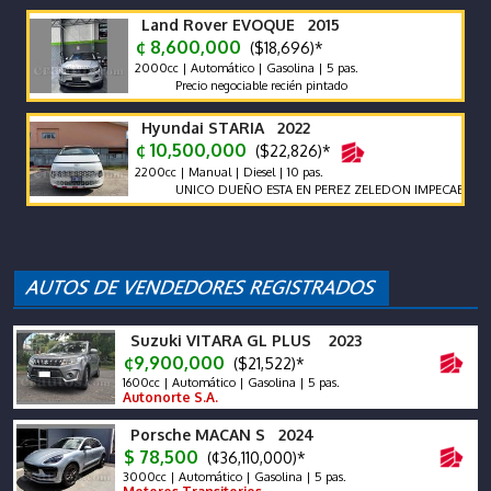
Land Rover EVOQUE 2015
¢ 8,600,000
($18,696)*
2000cc | Automático | Gasolina | 5 pas.
Precio negociable recién pintado
Hyundai STARIA 2022
¢ 10,500,000
($22,826)*
2200cc | Manual | Diesel | 10 pas.
UNICO DUEÑO ESTA EN PEREZ ZELEDON IMPECABLE VEHIC
Suzuki VITARA GL PLUS 2023
¢9,900,000
($21,522)*
1600cc | Automático | Gasolina | 5 pas.
Autonorte S.A.
Porsche MACAN S 2024
$ 78,500
(¢36,110,000)*
3000cc | Automático | Gasolina | 5 pas.