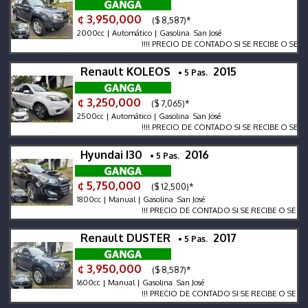
¢ 3,950,000
($ 8,587)*
2000cc | Automático | Gasolina San José
!!!! PRECIO DE CONTADO SI SE RECIBE O SE FINANC
Renault KOLEOS
2015
• 5 Pas.
¢ 3,250,000
($ 7,065)*
2500cc | Automático | Gasolina San José
!!!! PRECIO DE CONTADO SI SE RECIBE O SE FINANC
Hyundai I30
2016
• 5 Pas.
¢ 5,750,000
($ 12,500)*
1800cc | Manual | Gasolina San José
!!! PRECIO DE CONTADO SI SE RECIBE O SE FINANCI
Renault DUSTER
2017
• 5 Pas.
¢ 3,950,000
($ 8,587)*
1600cc | Manual | Gasolina San José
!!! PRECIO DE CONTADO SI SE RECIBE O SE FINANCI