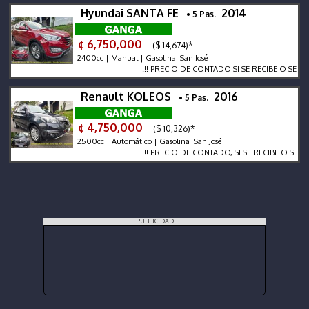
Hyundai SANTA FE
2014
• 5 Pas.
¢ 6,750,000
($ 14,674)*
2400cc | Manual | Gasolina San José
!!! PRECIO DE CONTADO SI SE RECIBE O SE FINANCI
Renault KOLEOS
2016
• 5 Pas.
¢ 4,750,000
($ 10,326)*
2500cc | Automático | Gasolina San José
!!! PRECIO DE CONTADO, SI SE RECIBE O SE FINANC
PUBLICIDAD