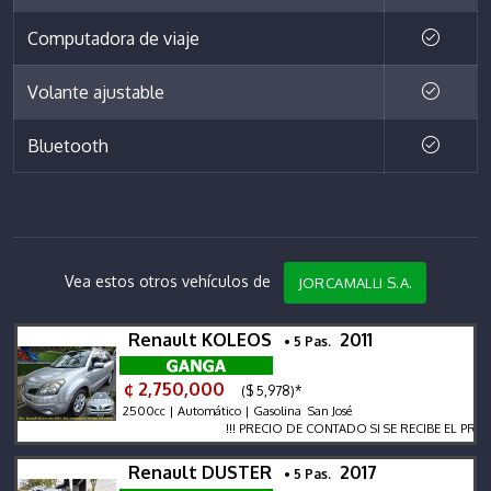
Computadora de viaje
Volante ajustable
Bluetooth
Vea estos otros vehículos de
JORCAMALLI S.A.
Renault KOLEOS
2011
• 5 Pas.
¢ 2,750,000
($ 5,978)*
2500cc | Automático | Gasolina San José
!!! PRECIO DE CONTADO SI SE RECIBE EL PRECIO VA
Renault DUSTER
2017
• 5 Pas.