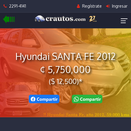
2291-4141
Regístrate
Ingresar
Hyundai SANTA FE 2012
¢ 5,750,000
($ 12,500)*