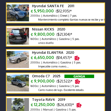
Hyundai SANTA FE 2011
¢ 5,950,000
($12,935)*
2000cc | Automático | Diesel | 7 pas.
Mantenimiento completo llantas nuevas se recibe y se financia tra
Nissan KICKS 2020
¢ 9,800,000
($21,304)*
1600cc | Automático | Gasolina | 5 pas.
unico dueño
Hyundai ELANTRA 2020
¢ 6,650,000
($14,457)*
2000cc | Automático | Gasolina | 5 pas.
Impecable como nuevo….
Omoda C7 2025
¢ 9,900,000
($21,522)*
1600cc | Automático | Gasolina | 5 pas.
Carro nuevo de lujo. Excelente estado.
Toyota RAV4 2019
¢ 12,250,000
($26,630)*
2000cc | Manual | Gasolina | 5 pas.