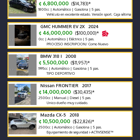
¢ 6,800,000
($14,783)*
1800cc | Automático | Gasolina | 5 pas.
Vehículo en excelente estado. Versión sport. Caja sétima
GMC HUMMER EV 2X 2024
¢ 46,000,000
($100,000)*
0cc | Automático | Eléctrico | 5 pas.
PROCESO INSCRIPCION/ Como Nuevo
BMW 318 I 2008
¢ 5,500,000
($11,957)*
1995cc | Automático | Gasolina | 5 pas.
TIPO DEPORTIVO
Nissan FRONTIER 2017
¢ 14,000,000
($30,435)*
2500cc | Manual | Diesel | 5 pas.
Unico dueño muy cuidado.
Mazda CX-5 2018
¢ 10,500,000
($22,826)*
2500cc | Automático | Gasolina | 5 pas.
Equipamiento de seguridad i-ACTIVSENSE™