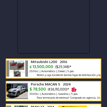
Mitsubishi L200 2016
¢ 13,500,000
($29,348)*
2500cc | Automático | Diesel | 5 pas.
Motor y caja Excelente llantas fajas de distribución y bateria nu
Porsche MACAN S 2024
$ 78,500
(¢36,110,000)*
3000cc | Automático | Gasolina | 5 pas.
Para terminarlo de estrenar! Comprado en agencia, único dueño, g
BMW X3 2014