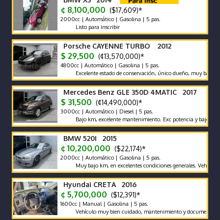
¢ 8,100,000
($17,609)*
2000cc | Automático | Gasolina | 5 pas.
Listo para inscribir
Porsche CAYENNE TURBO 2012
$ 29,500
(¢13,570,000)*
4800cc | Automático | Gasolina | 5 pas.
Excelente estado de conservación, único dueño, muy bajo km, nac
Mercedes Benz GLE 350D 4MATIC 2017
$ 31,500
(¢14,490,000)*
3000cc | Automático | Diesel | 5 pas.
Bajo km, excelente mantenimiento. Exc potencia y bajo consumo.
BMW 520I 2015
¢ 10,200,000
($22,174)*
2000cc | Automático | Gasolina | 5 pas.
Muy bajo km, en excelentes condiciones generales. Vehículo nacio
Hyundai CRETA 2016
¢ 5,700,000
($12,391)*
1600cc | Manual | Gasolina | 5 pas.
Vehículo muy bien cuidado, mantenimiento y documentos al día, ki