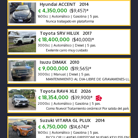
Hyundai ACCENT 2014
¢ 4,350,000
($9,457)*
1600cc | Automático | Gasolina | 5 pas.
Nunca trabajado en plataforma
Toyota SRV HILUX 2017
¢ 18,400,000
($40,000)*
3000cc | Automático | Diesel | 5 pas.
Exelente carro muy cuidado
Isuzu DIMAX 2010
¢ 9,000,000
($19,565)*
3000cc | Manual | Diesel | 5 pas.
MANTENIMIENTO AL DIA-LIBRE DE GRAVAMENES-LLANTAS EN 
Toyota RAV4 XLE 2026
¢ 18,354,000
($39,900)*
2000cc | Automático | Gasolina | 5 pas.
Como Nuevo! Tratamiento cerámico! Por salida del país no se neces
Suzuki VITARA GL PLUX 2014
¢ 6,750,000
($14,674)*
1600cc | Automático | Gasolina | 5 pas.
BICOLOR LLANTAS FIRESTONE NUEVAS KEYLESS ENCEDIDO