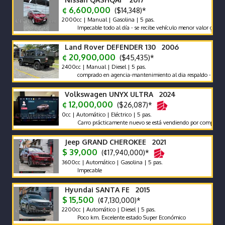
¢ 6,600,000
($14,348)*
2000cc | Manual | Gasolina | 5 pas.
Impecable todo al día - se recibe vehículo menor valor garantía x e
Land Rover DEFENDER 130 2006
¢ 20,900,000
($45,435)*
2400cc | Manual | Diesel | 5 pas.
comprado en agencia-mantenimiento al dia respaldo -pocos kilom
Volkswagen UNYX ULTRA 2024
¢ 12,000,000
($26,087)*
0cc | Automático | Eléctrico | 5 pas.
Carro prácticamente nuevo se está vendiendo por compra de otro.
Jeep GRAND CHEROKEE 2021
$ 39,000
(¢17,940,000)*
3600cc | Automático | Gasolina | 5 pas.
Impecable
Hyundai SANTA FE 2015
$ 15,500
(¢7,130,000)*
2200cc | Automático | Diesel | 5 pas.
Poco km. Excelente estado Super Económico