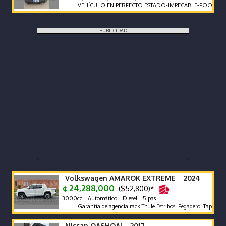
VEHÍCULO EN PERFECTO ESTADO-IMPECABLE-POCO KILOMET
PUBLICIDAD
Volkswagen AMAROK EXTREME 2024
¢ 24,288,000
($52,800)*
3000cc | Automático | Diesel | 5 pas.
Garantía de agencia.rack Thule.Estribos. Pegadero. Tapa Rígida y 
Nissan QASHQAI 2017