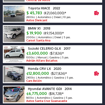
Central de Autos
Toyota HIACE 2022
$ 45,783
(¢21,060,000)*
2800cc | Automático | Diesel | 10 pas.
Autos Diekcant
BMW X1 2018
$ 19,900
(¢9,154,000)*
2000cc | Automático | Diesel | 5 pas.
Carsot Santa Ana
Suzuki CELERIO GLX 2017
¢3,600,000
($7,826)*
1000cc | Manual | Gasolina | 5 pas.
Adrián Alfaro Bolaños
Honda CRV LX 2020
¢12,800,000
($27,826)*
2400cc | Automático | Gasolina | 5 pas.
Cars Belén
Hyundai AVANTE GDI 2014
¢6,775,000
($14,728)*
1600cc | Automático | Gasolina | 5 pas.
Autos Santa Cruz Guanacaste