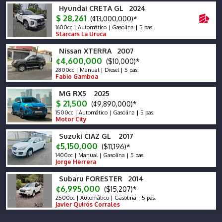
Hyundai CRETA GL 2024
$ 28,261
(¢13,000,000)*
1600cc | Automático | Gasolina | 5 pas.
Starcars La Uruca
Nissan XTERRA 2007
¢4,600,000
($10,000)*
2800cc | Manual | Diesel | 5 pas.
Fabio Gamboa
MG RX5 2025
$ 21,500
(¢9,890,000)*
1500cc | Automático | Gasolina | 5 pas.
Motor City
Suzuki CIAZ GL 2017
¢5,150,000
($11,196)*
1400cc | Manual | Gasolina | 5 pas.
Jorge Herrera
Subaru FORESTER 2014
¢6,995,000
($15,207)*
2500cc | Automático | Gasolina | 5 pas.
Javier Quirós Corrales