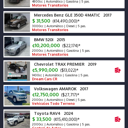
4800cc | Automático | Gasolina | 5 pas.
Motores Transitorios
Mercedes Benz GLE 350D 4MATIC 2017
$ 31,500
(¢14,490,000)*
3000cc | Automático | Diesel | 5 pas.
Motores Transitorios
BMW 520I 2015
¢10,200,000
($22,174)*
2000cc | Automático | Gasolina | 5 pas.
Motores Transitorios
Chevrolet TRAX PREMIER 2019
¢5,990,000
($13,022)*
1400cc | Automático | Gasolina | 5 pas.
Dream Cars CR
Volkswagen AMAROK 2017
¢12,750,000
($27,717)*
2000cc | Automático | Diesel | 5 pas.
Vehículos Todo Terreno
Toyota RAV4 2024
$ 33,500
(¢15,410,000)*
2000cc | Automático | Gasolina | 5 pas.