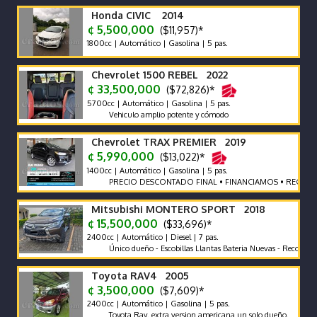
Honda CIVIC 2014
¢ 5,500,000
($11,957)*
1800cc | Automático | Gasolina | 5 pas.
Chevrolet 1500 REBEL 2022
¢ 33,500,000
($72,826)*
5700cc | Automático | Gasolina | 5 pas.
Vehiculo amplio potente y cómodo
Chevrolet TRAX PREMIER 2019
¢ 5,990,000
($13,022)*
1400cc | Automático | Gasolina | 5 pas.
PRECIO DESCONTADO FINAL • FINANCIAMOS • RECIBIMOS 
Mitsubishi MONTERO SPORT 2018
¢ 15,500,000
($33,696)*
2400cc | Automático | Diesel | 7 pas.
Único dueño - Escobillas Llantas Bateria Nuevas - Recor de Agenc
Toyota RAV4 2005
¢ 3,500,000
($7,609)*
2400cc | Automático | Gasolina | 5 pas.
Toyota Rav. extra version americana un solo dueño.