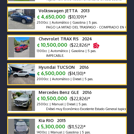
Volkswagen JETTA 2013
¢ 4,650,000
($10,109)*
2500cc | Automático | Gasolina | 5 pas.
PAGO LA MITAD DEL TRASPASO - COMPRADO EN CR
Chevrolet TRAX RS 2024
¢ 10,500,000
($22,826)*
1300cc | Automático | Gasolina | 5 pas.
IMPECABLE.
Hyundai TUCSON 2016
¢ 6,500,000
($14,130)*
2000cc | Automático | Diesel | 5 pas.
Mercedes Benz GLE 2016
¢ 10,500,000
($22,826)*
2500cc | Manual | Diesel | 5 pas.
Diésel muy Económico Excelente Estado General tapicería excelen
Kia RIO 2015
¢ 5,300,000
($11,522)*
1400cc | Manual | Gasolina | 5 pas.