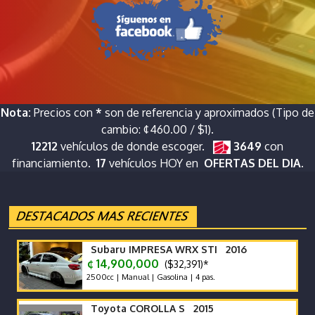
Nota:
Precios con
*
son de referencia y aproximados (Tipo de
cambio: ¢460.00 / $1).
12212
vehículos de donde escoger.
3649
con
financiamiento.
17
vehículos HOY en
OFERTAS DEL DIA.
Subaru IMPRESA WRX STI 2016
¢ 14,900,000
($32,391)*
2500cc | Manual | Gasolina | 4 pas.
Toyota COROLLA S 2015