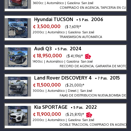
3600cc | Automático | Gasolina San José
COMPRADO EN AGENCIA, TAPICERIA EN CUERO, S
Hyundai TUCSON
2006
• 5 Pas.
¢ 3,500,000
($ 7,609)*
2000cc | Automático | Gasolina San José
TRANSMISION AUTOMATICA
Audi Q3
2024
• 5 Pas.
¢ 18,950,000
($ 41,196)*
1400cc | Automático | Gasolina San José
RECORD DE AGENCIA, GARANTIA DE MOTORTEC, 
Land Rover DISCOVERY 4
2015
• 7 Pas.
¢ 11,500,000
($ 25,000)*
3000cc | Automático | Diesel | San José
FAJAS DE DISTRIBUCION NUEVA,BOMBA DE ACEI
Kia SPORTAGE
2022
• 5 Pas.
¢ 11,900,000
($ 25,870)*
2000cc | Automático | Gasolina San José
DOBLE TRACCION, COMPRADO EN AGENCIA, CAM