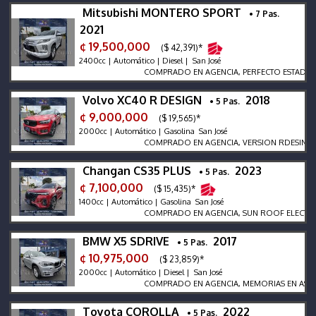
Mitsubishi MONTERO SPORT
• 7 Pas.
2021
¢ 19,500,000
($ 42,391)*
2400cc | Automático | Diesel | San José
COMPRADO EN AGENCIA, PERFECTO ESTADO, NU
Volvo XC40 R DESIGN
2018
• 5 Pas.
¢ 9,000,000
($ 19,565)*
2000cc | Automático | Gasolina San José
COMPRADO EN AGENCIA, VERSION RDESING TURB
Changan CS35 PLUS
2023
• 5 Pas.
¢ 7,100,000
($ 15,435)*
1400cc | Automático | Gasolina San José
COMPRADO EN AGENCIA, SUN ROOF ELECTRICO,
BMW X5 SDRIVE
2017
• 5 Pas.
¢ 10,975,000
($ 23,859)*
2000cc | Automático | Diesel | San José
COMPRADO EN AGENCIA, MEMORIAS EN ASIENTO
Toyota COROLLA
2022
• 5 Pas.