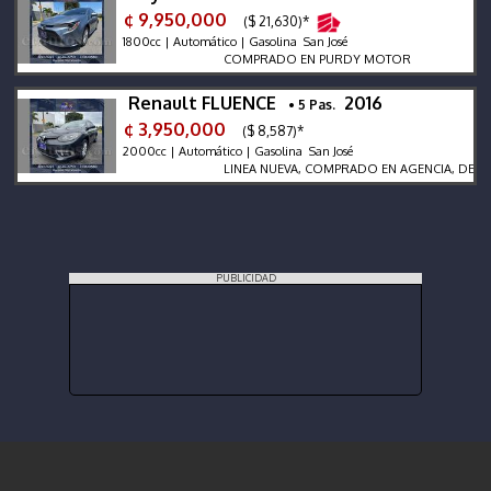
¢ 9,950,000
($ 21,630)*
1800cc | Automático | Gasolina San José
COMPRADO EN PURDY MOTOR
Renault FLUENCE
2016
• 5 Pas.
¢ 3,950,000
($ 8,587)*
2000cc | Automático | Gasolina San José
LINEA NUEVA, COMPRADO EN AGENCIA, DEKRA DO
PUBLICIDAD