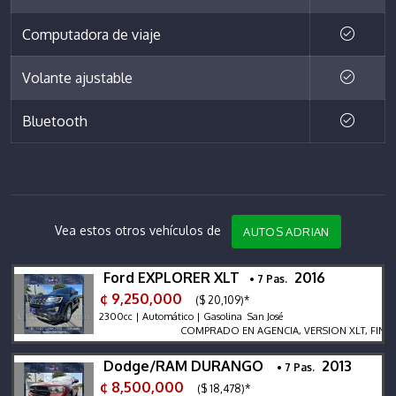
Computadora de viaje
Volante ajustable
Bluetooth
Vea estos otros vehículos de
AUTOS ADRIAN
Ford EXPLORER XLT
2016
• 7 Pas.
¢ 9,250,000
($ 20,109)*
2300cc | Automático | Gasolina San José
COMPRADO EN AGENCIA, VERSION XLT, FINANC
Dodge/RAM DURANGO
2013
• 7 Pas.
¢ 8,500,000
($ 18,478)*