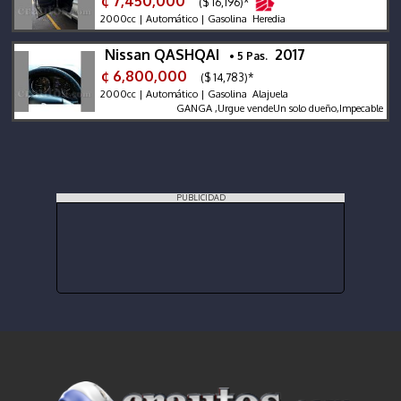
¢ 7,450,000
($ 16,196)*
2000cc | Automático | Gasolina Heredia
Nissan QASHQAI
2017
• 5 Pas.
¢ 6,800,000
($ 14,783)*
2000cc | Automático | Gasolina Alajuela
GANGA ,Urgue vendeUn solo dueño,Impecable llantas
PUBLICIDAD