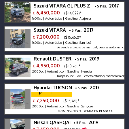
Suzuki VITARA GL PLUS Z
2017
• 5 Pas.
¢ 6,450,000
($ 14,022)*
1600cc | Automático | Gasolina Alajuela
Suzuki VITARA
2017
• 5 Pas.
¢ 7,200,000
($ 15,652)*
1600cc | Automático | Gasolina San José
Se vende a precio de manual, pero es automático y cue
Renault DUSTER
2019
• 5 Pas.
¢ 4,950,000
($ 10,761)*
2000cc | Automático | Gasolina Heredia
Traspaso incluido. Pefecto estado y mantenimiento. G
Hyundai TUCSON
2017
• 5 Pas.
¢ 7,250,000
($ 15,761)*
2000cc | Automático | Gasolina San José
PARA INSCRIBIR. DEKRA EN BLANCO.
Nissan QASHQAI
2019
• 5 Pas.