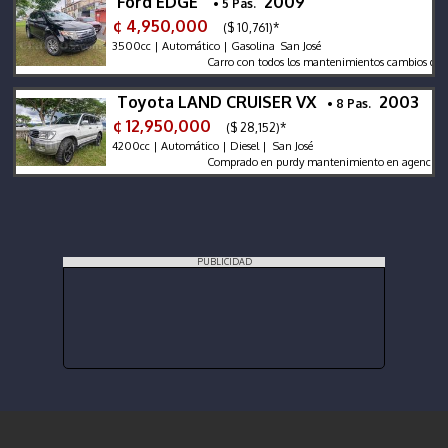
Ford EDGE
2009
• 5 Pas.
¢ 4,950,000
($ 10,761)*
3500cc | Automático | Gasolina San José
Carro con todos los mantenimientos cambios de aceite
Toyota LAND CRUISER VX
2003
• 8 Pas.
¢ 12,950,000
($ 28,152)*
4200cc | Automático | Diesel | San José
Comprado en purdy mantenimiento en agencia todos l
PUBLICIDAD