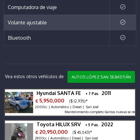
Computadora de viaje
Volante ajustable
Bluetooth
Vea estos otros vehículos de
AUTOS LÓPEZ SAN SEBASTIÁN
Hyundai SANTA FE
2011
• 7 Pas.
¢ 5,950,000
($ 12,935)*
2000cc | Automático | Diesel | San José
Mantenimiento completo llantas nuevas se recibe y se 
Toyota HILUX SRV
2022
• 5 Pas.
¢ 20,950,000
($ 45,543)*
2800cc | Automático | Diesel | San José