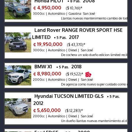
Honda PILOT
2008
• 8 Pas.
¢ 4,950,000
($ 10,761)*
3000cc | Automático | Gasolina San José
Llantas nuevas mantenimiento cambio de todos los ac
Land Rover RANGE ROVER SPORT HSE
LIMITED
2017
• 5 Pas.
¢ 19,950,000
($ 43,370)*
3000cc | Automático | Diesel | San José
De cochera un solo dueño edicion limited recibo finac
BMW X1
2018
• 5 Pas.
¢ 8,980,000
($ 19,522)*
2000cc | Automático | Diesel | San José
De agencia como nuevo super cuidado como nuevo die
Hyundai TUCSON LIMITED GLS
• 5 Pas.
2012
¢ 5,650,000
($ 12,283)*
2000cc | Automático | Diesel | San José
Un dueño llantas nuevas mantenimiento al dia en per