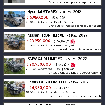
Carro nacional comprado en agencia un solo dueño ré
Hyundai STAREX
2012
• 10 Pas.
¢ 6,950,000
($ 15,109)*
2500cc | Automático | Diesel | San José
Grand Starex impecable se recibe y se financia mant
Nissan FRONTIER XE
2027
• 5 Pas.
¢ 23,950,000
($ 52,065)*
2500cc | Automático | Diesel | San José
Nuevo comprado en agencia garantía con la agencia se
BMW X4 M LIMITED
2022
• 5 Pas.
¢ 20,950,000
($ 45,543)*
2000cc | Automático | Diesel | San José
Un solo dueño de agencia full extras recibo financi
Lexus LX570 LIMITED
2017
• 8 Pas.
¢ 24,950,000
($ 54,239)*
5700cc | Automático | Gasolina San José
Como nuevo un solo dueño recod purdy recibo finaci