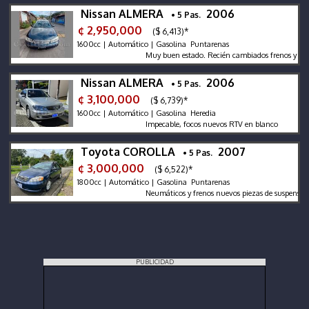
Nissan ALMERA
2006
• 5 Pas.
¢ 2,950,000
($ 6,413)*
1600cc | Automático | Gasolina Puntarenas
Muy buen estado. Recién cambiados frenos y aceite
Nissan ALMERA
2006
• 5 Pas.
¢ 3,100,000
($ 6,739)*
1600cc | Automático | Gasolina Heredia
Impecable, focos nuevos RTV en blanco
Toyota COROLLA
2007
• 5 Pas.
¢ 3,000,000
($ 6,522)*
1800cc | Automático | Gasolina Puntarenas
Neumáticos y frenos nuevos piezas de suspensión r
PUBLICIDAD