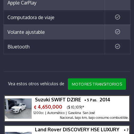
Apple CarPlay
Computadora de viaje
Volante ajustable
Bluetooth
Vea estos otros vehículos de
MOTORES TRANSITORIOS
Suzuki SWIFT DZIRE
2014
• 5 Pas.
¢ 4,650,000
($ 10,109)*
1200cc | Automático | Gasolina San José
Nacional, bajo km, bajo consumo combustible.
Land Rover DISCOVERY HSE LUXURY
• 7