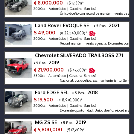
¢ 8,000,000
($ 17,391)*
2000cc | Automático | Gasolina San José
Único dueño con récord de mantenimiento de agencia,
Land Rover EVOQUE SE
2021
• 5 Pas.
$ 49,000
(¢ 22,540,000)*
2000cc | Automático | Gasolina San José
Récord mantenimiento agencia. Excelentes condicione
Chevrolet SILVERADO TRAILBOSS Z71
2019
• 5 Pas.
¢ 21,900,000
($ 47,609)*
5300cc | Automático | Gasolina San José
Nacional, dos dueños, exc mantenimiento. Se recibe y se
Ford EDGE SEL
2018
• 5 Pas.
$ 19,500
(¢ 8,970,000)*
2000cc | Automático | Gasolina San José
Excelente oportunidad! Único dueño, récord mantenim
MG ZS SE
2019
• 5 Pas.
¢ 5,800,000
($ 12,609)*