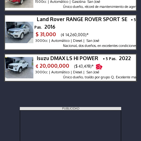
1500cc | Automático | Gasolina San José
Único dueño, récord de mantenimiento de agencia, bajo
Land Rover RANGE ROVER SPORT SE
• 5
2016
Pas.
$ 31,000
(¢ 14,260,000)*
3000cc | Automático | Diesel | San José
Nacional, dos dueños, en excelentes condiciones genera
Isuzu DMAX LS HI POWER
2022
• 5 Pas.
¢ 20,000,000
($ 43,478)*
3000cc | Automático | Diesel | San José
Único dueño, traído por grupo Q. Excelente mantenimie
PUBLICIDAD