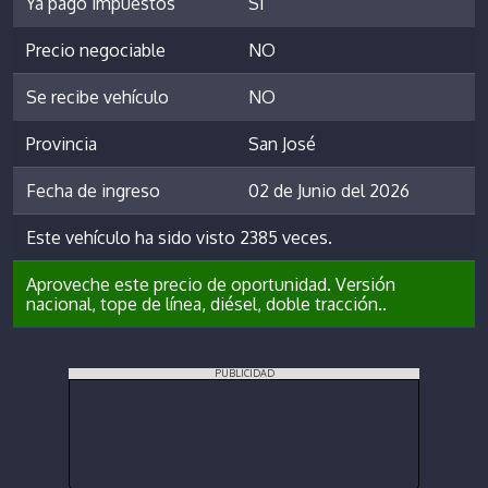
Ya pagó impuestos
SI
Precio negociable
NO
Se recibe vehículo
NO
Provincia
San José
Fecha de ingreso
02 de Junio del 2026
Este vehículo ha sido visto 2385 veces.
Aproveche este precio de oportunidad. Versión
nacional, tope de línea, diésel, doble tracción..
PUBLICIDAD