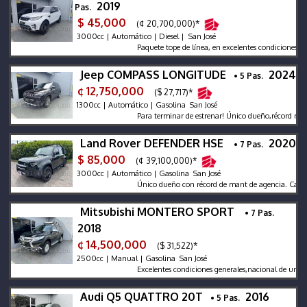
2019
Pas.
$ 45,000
(¢ 20,700,000)*
3000cc | Automático | Diesel | San José
Paquete tope de línea, en excelentes condiciones genera
Jeep COMPASS LONGITUDE
2024
• 5 Pas.
¢ 12,750,000
($ 27,717)*
1300cc | Automático | Gasolina San José
Para terminar de estrenar! Único dueño,récord mant a
Land Rover DEFENDER HSE
2020
• 7 Pas.
$ 85,000
(¢ 39,100,000)*
3000cc | Automático | Gasolina San José
Único dueño con récord de mant de agencia. Canasta,es
Mitsubishi MONTERO SPORT
• 7 Pas.
2018
¢ 14,500,000
($ 31,522)*
2500cc | Manual | Gasolina San José
Excelentes condiciones generales,nacional de un solo 
Audi Q5 QUATTRO 20T
2016
• 5 Pas.