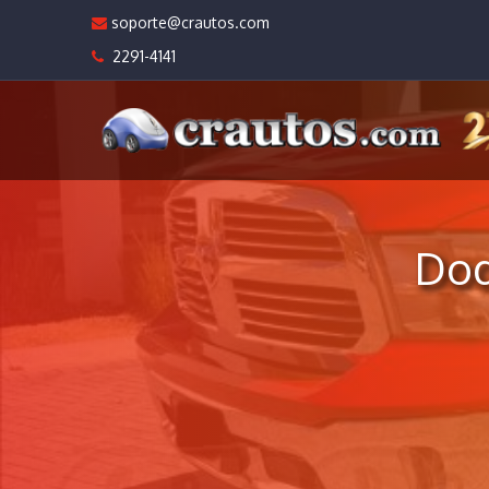
soporte@crautos.com
2291-4141
Dod