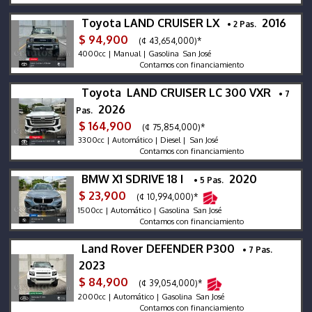
Toyota LAND CRUISER LX
2016
• 2 Pas.
$ 94,900
(¢ 43,654,000)*
4000cc | Manual | Gasolina San José
Contamos con financiamiento
Toyota LAND CRUISER LC 300 VXR
• 7
2026
Pas.
$ 164,900
(¢ 75,854,000)*
3300cc | Automático | Diesel | San José
Contamos con financiamiento
BMW X1 SDRIVE 18 I
2020
• 5 Pas.
$ 23,900
(¢ 10,994,000)*
1500cc | Automático | Gasolina San José
Contamos con financiamiento
Land Rover DEFENDER P300
• 7 Pas.
2023
$ 84,900
(¢ 39,054,000)*
2000cc | Automático | Gasolina San José
Contamos con financiamiento