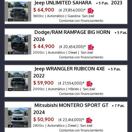
Jeep UNLIMITED SAHARA
2023
• 5 Pas.
$ 64,900
(¢ 29,854,000)*
3600cc | Automático | Gasolina San José
Contamos con financiamiento
Dodge/RAM RAMPAGE BIG HORN
• 5 Pas.
2026
$ 44,900
(¢ 20,654,000)*
2000cc | Automático | Diesel | San José
Contamos con financiamiento
Jeep WRANGLER RUBICON 4XE
• 5 Pas.
2022
$ 59,900
(¢ 27,554,000)*
2000cc | Automático | Híbrido | San José
Contamos con financiamiento
Mitsubishi MONTERO SPORT GT
• 7 Pas.
2024
$ 50,900
(¢ 23,414,000)*
2400cc | Automático | Diesel | San José
Contamos con financiamiento