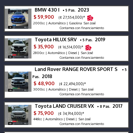
BMW 430 I
2023
• 5 Pas.
$ 59,900
(¢ 27,554,000)*
2000cc | Automático | Gasolina San José
Contamos con financiamiento
Toyota HILUX SRV
2019
• 5 Pas.
$ 35,900
(¢ 16,514,000)*
2800cc | Automático | Diesel | San José
Contamos con financiamiento
Land Rover RANGE ROVER SPORT S
• 5
2018
Pas.
$ 48,900
(¢ 22,494,000)*
3000cc | Automático | Diesel | San José
Contamos con financiamiento
Toyota LAND CRUISER VX
2017
• 8 Pas.
$ 75,900
(¢ 34,914,000)*
4461cc | Automático | Diesel | San José
Contamos con financiamiento