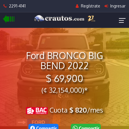
2291-4141
Regístrate
Ingresar
Ford BRONCO BIG
BEND 2022
$ 69,900
(¢ 32,154,000)*
Cuota
$ 820
/mes