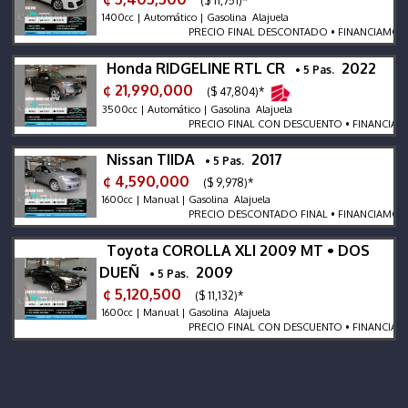
($ 11,751)*
1400cc | Automático | Gasolina Alajuela
PRECIO FINAL DESCONTADO • FINANCIAMOS • R
Honda RIDGELINE RTL CR
2022
• 5 Pas.
¢ 21,990,000
($ 47,804)*
3500cc | Automático | Gasolina Alajuela
PRECIO FINAL CON DESCUENTO • FINANCIAMOS 
Nissan TIIDA
2017
• 5 Pas.
¢ 4,590,000
($ 9,978)*
1600cc | Manual | Gasolina Alajuela
PRECIO DESCONTADO FINAL • FINANCIAMOS • R
Toyota COROLLA XLI 2009 MT • DOS
DUEÑ
2009
• 5 Pas.
¢ 5,120,500
($ 11,132)*
1600cc | Manual | Gasolina Alajuela
PRECIO FINAL CON DESCUENTO • FINANCIAMOS 