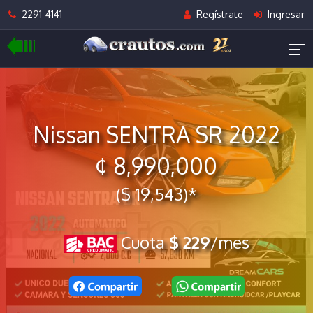
2291-4141
Regístrate
Ingresar
Nissan SENTRA SR 2022
¢ 8,990,000
($ 19,543)*
Cuota
$ 229
/mes