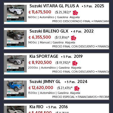
Suzuki VITARA GL PLUS A
2025
• 5 Pas.
¢ 11,675,500
($ 25,382)*
1600cc | Automático | Gasolina Alajuela
PRECIO DESCONTADO FINAL • FINANCIAMOS • R
Suzuki BALENO GLX
2022
• 4 Pas.
¢ 6,355,500
($ 13,816)*
1400cc | Manual | Gasolina Alajuela
PRECIO FINAL CON DESCUENTO • FINANCIAMOS 
Kia SPORTAGE
2019
• 5 Pas.
¢ 8,920,500
($ 19,392)*
2000cc | Automático | Gasolina Alajuela
PRECIO FINAL CON DESCUENTO • FINANCIAMOS 
Suzuki JIMNY GL
2024
• 5 Pas.
¢ 12,620,000
($ 27,435)*
1500cc | Automático | Gasolina Alajuela
PRECIO ESPECIAL • FINANCIAMOS • RECIBIMOS •
Kia RIO
2016
• 5 Pas.
¢ 5,405,500