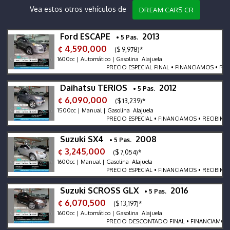
Vea estos otros vehículos de
DREAM CARS CR
Ford ESCAPE
2013
• 5 Pas.
¢ 4,590,000
($ 9,978)*
1600cc | Automático | Gasolina Alajuela
PRECIO ESPECIAL FINAL • FINANCIAMOS • RECIB
Daihatsu TERIOS
2012
• 5 Pas.
¢ 6,090,000
($ 13,239)*
1500cc | Manual | Gasolina Alajuela
PRECIO ESPECIAL • FINANCIAMOS • RECIBIMOS •
Suzuki SX4
2008
• 5 Pas.
¢ 3,245,000
($ 7,054)*
1600cc | Manual | Gasolina Alajuela
PRECIO ESPECIAL • FINANCIAMOS • RECIBIMOS •
Suzuki SCROSS GLX
2016
• 5 Pas.
¢ 6,070,500
($ 13,197)*
1600cc | Automático | Gasolina Alajuela
PRECIO DESCONTADO FINAL • FINANCIAMOS • R