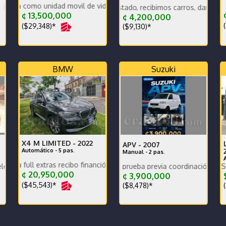
 unidad movil de video
nos bateria nuevos
recio oportunidad exc estado, recibimos carros, damos garantia, gang
¢ 13,500,000
¢ 4,200,000
(
($29,348)*
($9,130)*
BMW
Suzuki
X4 M LIMITED -
2022
APV -
2007
Automático - 5 pas.
Manual - 2 pas.
xtras recibo financió mantenimiento full como nuevo
ciones
isponible para revisión y prueba previa coordinación.
PRECIO EN DOLARES, VERSION NACION
¢ 20,950,000
¢ 3,900,000
$
($45,543)*
($8,478)*
(