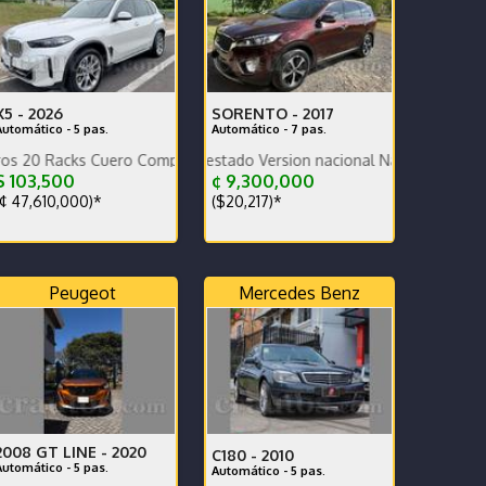
X5 -
2026
SORENTO -
2017
Automático - 5 pas.
Automático - 7 pas.
s Cuero Compuerta Eléctrica Cámara 540 Sensores FINANCIO
acción Excelente estado Version nacional Nada que hacerle
 103,500
¢ 9,300,000
¢ 47,610,000)*
($20,217)*
Peugeot
Mercedes Benz
2008 GT LINE -
2020
C180 -
2010
Automático - 5 pas.
Automático - 5 pas.