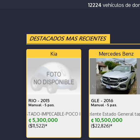
12224
vehículos de do
Kia
Mercedes Benz
RIO -
2015
GLE -
2016
Manual - 5 pas.
Manual - 5 pas.
Garantía de agencia.rack Thule.Es
ESTADO-IMPECABLE-POCO KILOMETRAJE-PERFECTO MANTENIMIENTO
Diésel muy Económico Excelente Estado General tapicería excel
Imp
¢ 5,300,000
¢ 10,500,000
($11,522)*
($22,826)*