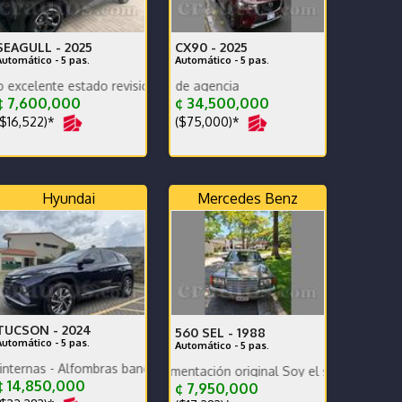
SEAGULL -
2025
CX90 -
2025
Automático - 5 pas.
Automático - 5 pas.
stado revision reciente garantias completas
Poco kilometraje y
 7,600,000
¢ 34,500,000
$16,522)*
($75,000)*
Hyundai
Mercedes Benz
TUCSON -
2024
560 SEL -
1988
Automático - 5 pas.
Automático - 5 pas.
lfombras bandeja - polarizado seguridad - un solo dueño
 historial y documentación original Soy el segundo propietario.
 14,850,000
¢ 7,950,000