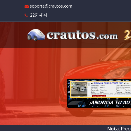
soporte@crautos.com
2291-4141
Nota:
Prec