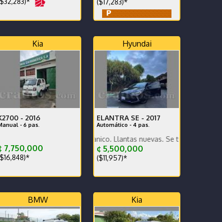
$32,283)*
($17,283)*
Kia
Hyundai
K2700 -
2016
ELANTRA SE -
2017
Manual - 6 pas.
Automático - 4 pas.
ente estado mecanico. Llantas nuevas. Se traspasa deuda de Grupo 
 7,750,000
¢ 5,500,000
$16,848)*
($11,957)*
BMW
Kia