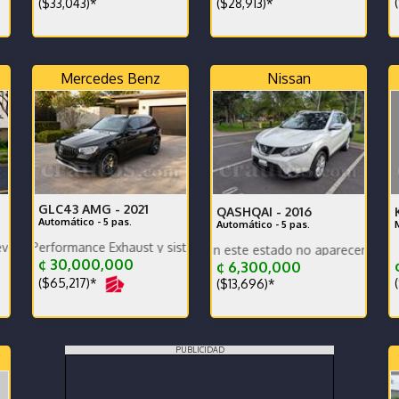
(
($33,043)*
($28,913)*
Mercedes Benz
Nissan
GLC43 AMG -
2021
QASHQAI -
2016
Automático - 5 pas.
Automático - 5 pas.
ance Exhaust y sistema de sonido Burmester
as unidades WD Extras en este estado no aparecen con frecuencia
En excel
¢ 30,000,000
¢
¢ 6,300,000
($65,217)*
(
($13,696)*
PUBLICIDAD