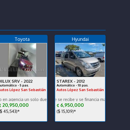
Toyota
Hyundai
HILUX SRV -
2022
STAREX -
2012
Automático - 5 pas.
Automático - 10 pas.
Autos López San Sebastián
Autos López San Sebastián
aso incluido en efectivo
un solo dueño récord y mantenimiento Se recibe o se financia
Starex impecable se recibe y se financia mantenimiento preventivo h
 20,950,000
¢ 6,950,000
$ 45,543)*
($ 15,109)*