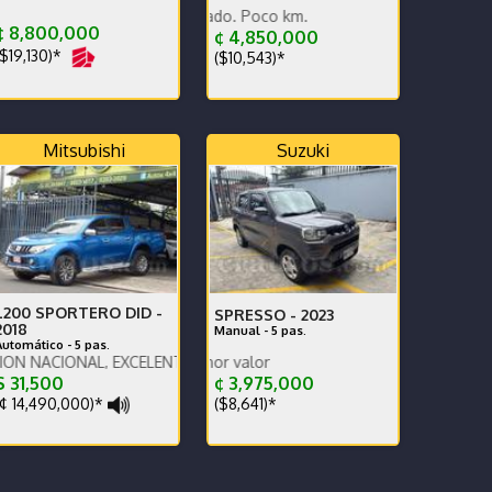
a, financiamiento total.
Está impecable.
¢ 8,800,000
¢ 4,850,000
$19,130)*
($10,543)*
Mitsubishi
Suzuki
L200 SPORTERO DID -
SPRESSO -
2023
2018
Manual - 5 pas.
Automático - 5 pas.
AL, EXCELENTES CONDICIONES, AUTOMATICO
Se recibe vehículo d
 31,500
¢ 3,975,000
¢ 14,490,000)*
($8,641)*