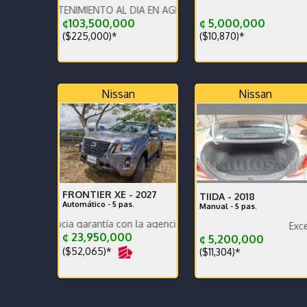
Muy poco uso se utilizaba como
TENIMIENTO AL DIA EN AGENCIA
Llantas fre
P
¢103,500,000
¢ 5,000,000
($225,000)*
($10,870)*
Nissan
Nissan
FRONTIER XE -
2027
TIIDA -
2018
Automático - 5 pas.
Manual - 5 pas.
a garantía con la agencia se recibe y se financia
Un solo dueño de agencia full e
Excelentes condi
D
¢ 23,950,000
¢ 5,200,000
($52,065)*
($11,304)*