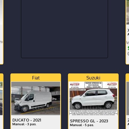
Garantía de Agencia 4x4 Aros 20 Rack
Doble tr
$
(
Fiat
Suzuki
DUCATO -
2021
SPRESSO GL -
2023
Manual - 3 pas.
Manual - 5 pas.