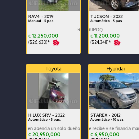
RAV4 -
2019
TUCSON -
2022
Manual - 5 pas.
Automático - 5 pas.
Récord de agencia impecable
Impeca
¢ 12,250,000
¢ 11,200,000
($26,630)*
($24,348)*
Toyota
Hyundai
HILUX SRV -
2022
STAREX -
2012
Automático - 5 pas.
Automático - 10 pas.
 en agencia un solo dueño récord y mantenimiento Se recibe o se fi
Grand Starex impecable se recibe y se financia mantenimiento 
Hielera increiblenre original so
K
¢ 20,950,000
¢ 6,950,000