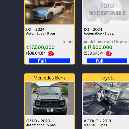
IX1 -
2024
IX1 -
2024
Automático - 5 pas.
Automático - 5 pas.
Urge vender Precio más bajo del mercado Urge vender
Impecable urge vender
¢ 17,500,000
¢ 17,500,000
($38,043)*
($38,043)*
Mercedes Benz
Toyota
G500 -
2020
AGYA G -
2018
Automático - 5 pas.
Manual - 5 pas.