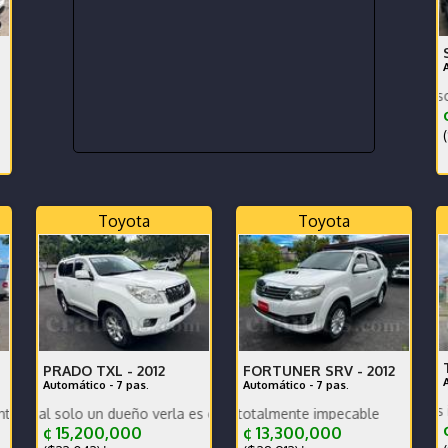
ble comprado en GRUPOQ
Un año y tres meses de uso excelente e
¢
(
Toyota
Toyota
PRADO TXL -
2012
FORTUNER SRV -
2012
Automático - 7 pas.
Automático - 7 pas.
PPF para pantalla y piezas internas - A
nancia
preventivo hecho
lo un dueño verla es comprarla
ilometraje real preciosa totalmente impecable
Excelente
¢
¢ 15,200,000
¢ 13,300,000