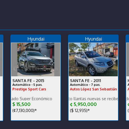
Hyundai
Hyundai
SANTA FE -
2015
SANTA FE -
2011
Automático - 5 pas.
Automático - 7 pas.
Prestige Sport Cars
Autos López San Sebastián
uper Económico
Mantenimiento completo llantas nuevas se recibe y se financia trasp
Carro nacional comprado en agencia 
Grand 
$ 15,500
¢ 5,950,000
¢
(¢7,130,000)*
($ 12,935)*
(