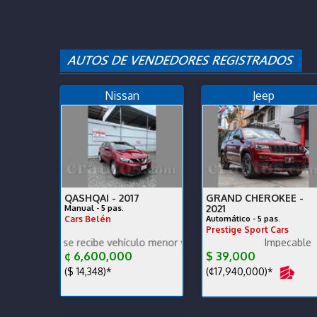
Nissan
Jeep
QASHQAI -
2017
GRAND CHEROKEE -
2021
Manual - 5 pas.
Cars Belén
Automático - 5 pas.
Prestige Sport Cars
 se recibe vehículo menor valor garantía x escrito.
Poco km. Excelente estado S
Impecable
¢ 6,600,000
$ 39,000
($ 14,348)*
(¢17,940,000)*