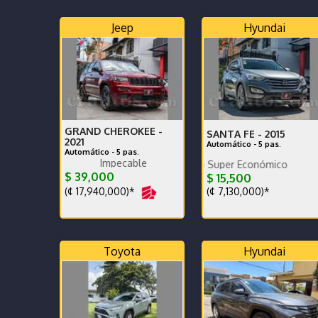
Jeep
Hyundai
GRAND CHEROKEE -
SANTA FE -
2015
2021
Automático - 5 pas.
Automático - 5 pas.
Impecable
Poco km. Excelente estado Super Económico
Mantenimiento completo llantas nu
$ 39,000
$ 15,500
(¢ 17,940,000)*
(¢ 7,130,000)*
Toyota
Hyundai