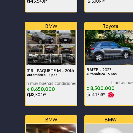
($45,543)*
($15,109)*
BMW
Toyota
RAIZE -
2023
318 I PAQUETE M -
2016
Automático - 5 pas.
Automático - 5 pas.
En perfecto estado AMG Perform
Llantas nuevas
a en muy buenas condiciones tanto mecánicas como estéticas.
L
¢ 8,500,000
¢ 8,650,000
($18,478)*
($18,804)*
BMW
BMW