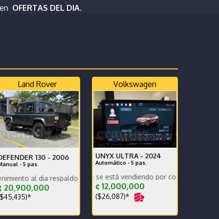
 en
OFERTAS DEL DIA.
Land Rover
Volkswagen
UNYX ULTRA -
2024
DEFENDER 130 -
2006
Automático - 5 pas.
Manual - 5 pas.
cticamente nuevo se está vendiendo por compra de otro.
.
ia respaldo -pocos kilometros-
¢ 12,000,000
¢ 20,900,000
($26,087)*
$45,435)*