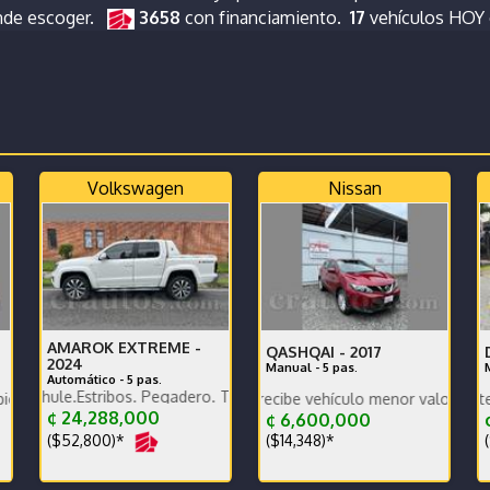
nde escoger.
3658
con financiamiento.
17
vehículos HOY
Volkswagen
Nissan
AMAROK EXTREME -
QASHQAI -
2017
2024
Manual - 5 pas.
Automático - 5 pas.
Carro prá
tribos. Pegadero. Tapa Rígida y canasta Thule extra
 PREVENTIVO
ente
ecable todo al día - se recibe vehículo menor valor garantía x escrito
comprado en agencia-mantenimiento al d
¢ 24,288,000
¢ 6,600,000
($52,800)*
($14,348)*
(