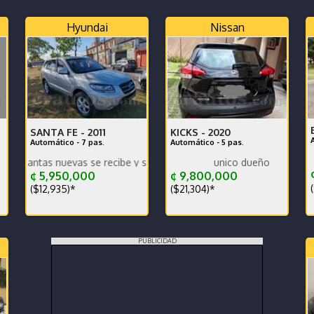
Hyundai
Nissan
SANTA FE -
2011
KICKS -
2020
Automático - 7 pas.
Automático - 5 pas.
evas se recibe y se financia traspaso incluido en efectivo
unico dueño
¢
¢ 5,950,000
¢ 9,800,000
(
($12,935)*
($21,304)*
PUBLICIDAD