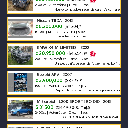
2500cc | Automático | Diesel | 5 pas.
Nuevo comprado en agencia garantía con la agencia se reci
Nissan TIIDA 2018
¢ 5,200,000
($11,304)*
1600cc | Manual | Gasolina | 5 pas.
Excelentes condiciones
BMW X4 M LIMITED 2022
¢ 20,950,000
($45,543)*
2000cc | Automático | Diesel | 5 pas.
Un solo dueño de agencia full extras recibo financió man
Suzuki APV 2007
¢ 3,900,000
($8,478)*
1500cc | Manual | Gasolina | 2 pas.
Disponible para revisión y prueba previa coordinación.
Mitsubishi L200 SPORTERO DID 2018
$ 31,500
(¢14,490,000)*
2400cc | Automático | Diesel | 4 pas.
PRECIO EN DOLARES, VERSION NACIONAL, EXCELENT