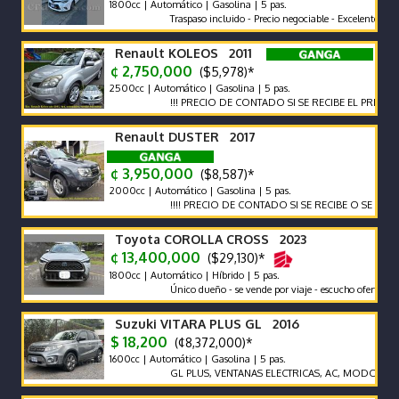
1800cc | Automático | Gasolina | 5 pas.
Traspaso incluido - Precio negociable - Excelente estado
Renault KOLEOS 2011
¢ 2,750,000
($5,978)*
2500cc | Automático | Gasolina | 5 pas.
!!! PRECIO DE CONTADO SI SE RECIBE EL PRECIO VARIA 
Renault DUSTER 2017
¢ 3,950,000
($8,587)*
2000cc | Automático | Gasolina | 5 pas.
!!!! PRECIO DE CONTADO SI SE RECIBE O SE FINANCIA E
Toyota COROLLA CROSS 2023
¢ 13,400,000
($29,130)*
1800cc | Automático | Híbrido | 5 pas.
Único dueño - se vende por viaje - escucho ofertas
Suzuki VITARA PLUS GL 2016
$ 18,200
(¢8,372,000)*
1600cc | Automático | Gasolina | 5 pas.
GL PLUS, VENTANAS ELECTRICAS, AC, MODOS DE MANEJ