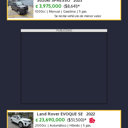
Suzuki SPRESSO 2023
¢ 3,975,000
($8,641)*
1000cc | Manual | Gasolina | 5 pas.
Se recibe vehículo de menor valor
PUBLICIDAD
Land Rover EVOQUE SE 2022
¢ 23,690,000
($51,500)*
2000cc | Automático | Híbrido | 5 pas.