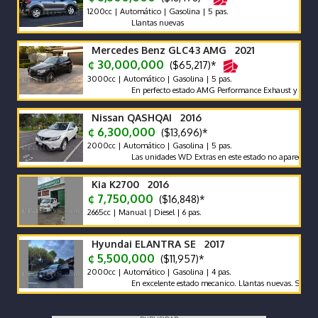
1200cc | Automático | Gasolina | 5 pas.
Llantas nuevas
Mercedes Benz GLC43 AMG 2021
¢ 30,000,000
($65,217)*
3000cc | Automático | Gasolina | 5 pas.
En perfecto estado AMG Performance Exhaust y sistema de 
Nissan QASHQAI 2016
¢ 6,300,000
($13,696)*
2000cc | Automático | Gasolina | 5 pas.
Las unidades WD Extras en este estado no aparecen con fre
Kia K2700 2016
¢ 7,750,000
($16,848)*
2665cc | Manual | Diesel | 6 pas.
Hyundai ELANTRA SE 2017
¢ 5,500,000
($11,957)*
2000cc | Automático | Gasolina | 4 pas.
En excelente estado mecanico. Llantas nuevas. Se traspasa