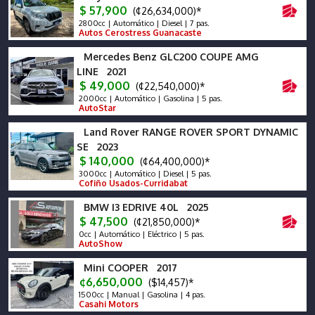
$ 57,900
(¢26,634,000)*
2800cc | Automático | Diesel | 7 pas.
Autos Cerostress Guanacaste
Mercedes Benz GLC200 COUPE AMG
LINE 2021
$ 49,000
(¢22,540,000)*
2000cc | Automático | Gasolina | 5 pas.
AutoStar
Land Rover RANGE ROVER SPORT DYNAMIC
SE 2023
$ 140,000
(¢64,400,000)*
3000cc | Automático | Diesel | 5 pas.
Cofiño Usados-Curridabat
BMW I3 EDRIVE 40L 2025
$ 47,500
(¢21,850,000)*
0cc | Automático | Eléctrico | 5 pas.
AutoShow
Mini COOPER 2017
¢6,650,000
($14,457)*
1500cc | Manual | Gasolina | 4 pas.
Casahi Motors