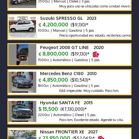
2500cc | Manual | Diesel | 3 pas.
Muy poco uso se utilizaba como unidad movil de video
Suzuki SPRESSO GL 2023
¢ 4,200,000
($9,130)*
1000cc | Manual | Gasolina | 5 pas.
Precio oportunidad exc estado, recibimos carros, damos gar
Peugeot 2008 GT LINE 2020
¢ 8,800,000
($19,130)*
1500cc | Automático | Gasolina | 5 pas.
Mercedes Benz C180 2010
¢ 4,850,000
($10,543)*
1800cc | Automático | Gasolina | 5 pas.
Está impecable. Muy cuidado. Poco km.
Hyundai SANTA FE 2015
$ 15,500
(¢7,130,000)*
2200cc | Automático | Diesel | 5 pas.
Poco km. Excelente estado. Agende su cita.
Nissan FRONTIER XE 2027
¢ 23,950,000
($52,065)*