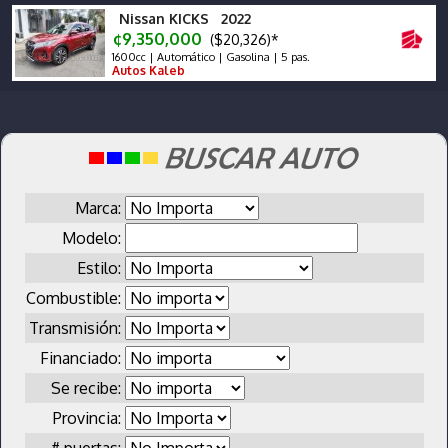
Nissan KICKS 2022
¢9,350,000
($20,326)*
1600cc | Automático | Gasolina | 5 pas.
Autos Kaleb
Marca:
Modelo:
Estilo:
Combustible:
Transmisión:
Financiado:
Se recibe:
Provincia:
# puertas: