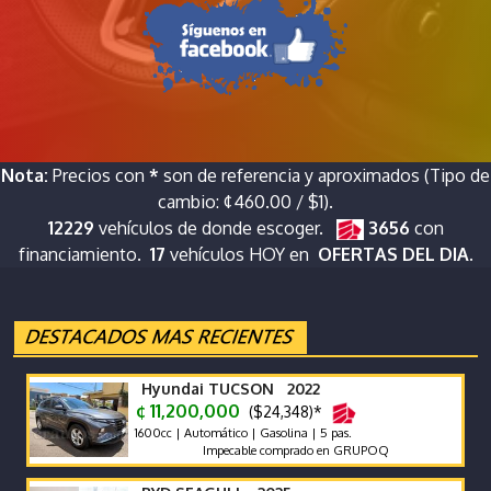
Nota:
Precios con
*
son de referencia y aproximados (Tipo de
cambio: ¢460.00 / $1).
12229
vehículos de donde escoger.
3656
con
financiamiento.
17
vehículos HOY en
OFERTAS DEL DIA.
Hyundai TUCSON 2022
¢ 11,200,000
($24,348)*
1600cc | Automático | Gasolina | 5 pas.
Impecable comprado en GRUPOQ