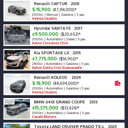
Renault CAPTUR 2018
$ 15,900
(¢7,314,000)*
2000cc | Manual | Gasolina | 5 pas.
Veinsa Usados
Hyundai SANTA FE 2017
¢9,500,000
($20,652)*
2000cc | Automático | Diesel | 5 pas.
Autos Coreanos Choi
Kia SPORTAGE LX 2015
¢7,775,000
($16,902)*
2400cc | Automático | Gasolina | 5 pas.
Autos Santa Cruz Guanacaste
Renault KOLEOS 2024
$ 18,900
(¢8,694,000)*
2500cc | Automático | Gasolina | 5 pas.
Veinsa Usados
BMW 640I GRAND COUPE 2013
¢15,375,000
($33,424)*
3000cc | Automático | Gasolina | 5 pas.
Casahi Motors
Toyota LAND CRUISER PRADO TX-L 2023