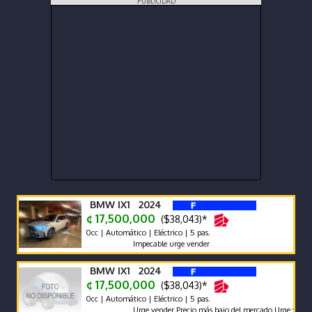
PUBLICIDAD
BMW IX1 2024
¢ 17,500,000
($38,043)*
0cc | Automático | Eléctrico | 5 pas.
Impecable urge vender
BMW IX1 2024
¢ 17,500,000
($38,043)*
0cc | Automático | Eléctrico | 5 pas.
Urge vender Precio más bajo del mercado Urge vender