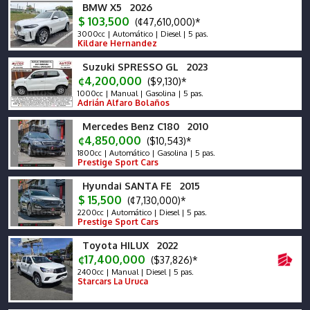
BMW X5 2026
$ 103,500
(¢47,610,000)*
3000cc | Automático | Diesel | 5 pas.
Kildare Hernandez
Suzuki SPRESSO GL 2023
¢4,200,000
($9,130)*
1000cc | Manual | Gasolina | 5 pas.
Adrián Alfaro Bolaños
Mercedes Benz C180 2010
¢4,850,000
($10,543)*
1800cc | Automático | Gasolina | 5 pas.
Prestige Sport Cars
Hyundai SANTA FE 2015
$ 15,500
(¢7,130,000)*
2200cc | Automático | Diesel | 5 pas.
Prestige Sport Cars
Toyota HILUX 2022
¢17,400,000
($37,826)*
2400cc | Manual | Diesel | 5 pas.
Starcars La Uruca