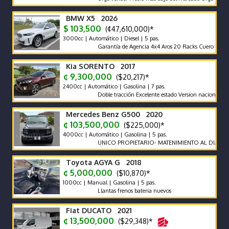
BMW X5 2026
$ 103,500
(¢47,610,000)*
3000cc | Automático | Diesel | 5 pas.
Garantía de Agencia 4x4 Aros 20 Racks Cuero Compuerta
Kia SORENTO 2017
¢ 9,300,000
($20,217)*
2400cc | Automático | Gasolina | 7 pas.
Doble tracción Excelente estado Version nacional Nada que
Mercedes Benz G500 2020
¢ 103,500,000
($225,000)*
4000cc | Automático | Gasolina | 5 pas.
UNICO PROPIETARIO- MATENIMIENTO AL DIA EN AGEN
Toyota AGYA G 2018
¢ 5,000,000
($10,870)*
1000cc | Manual | Gasolina | 5 pas.
Llantas frenos bateria nuevos
Fiat DUCATO 2021
¢ 13,500,000
($29,348)*