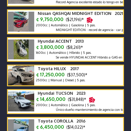
Record Agencia excelente estado lo tengo en belen heredia
Nissan QASHQAI MIDNIGHT EDITION 2021
¢ 9,750,000
($21,196)*
2000cc | Automático | Gasolina | 5 pas.
MIDNIGHT EDITION - record de agencia - car play - poco 
Hyundai ACCENT 2013
¢ 3,800,000
($8,261)*
1600cc | Automático | Híbrido | 5 pas.
Se vende HYUNDAI ACCENT Hibrido a GAS en excelente est
Toyota HILUX 2017
¢ 17,250,000
($37,500)*
2500cc | Manual | Diesel | 5 pas.
Hyundai TUCSON 2023
¢ 14,650,000
($31,848)*
2000cc | Automático | Gasolina | 5 pas.
Único dueño mantenimiento de agencia con todas las reco
Toyota COROLLA 2016
¢ 6,450,000
($14,022)*