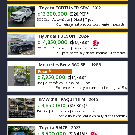
Toyota FORTUNER SRV 2012
¢ 13,300,000
($28,913)*
3000cc | Automático | Diesel | 7 pas.
Kilometraje real preciosa totalmente impecable
Hyundai TUCSON 2024
¢ 14,850,000
($32,283)*
2000cc | Automático | Gasolina | 5 pas.
PPF para pantalla y piezas internas - Alfombras bandeja - p
Mercedes Benz 560 SEL 1988
¢ 7,950,000
($17,283)*
8cc | Automático | Gasolina | 5 pas.
Excelente historial y documentación original Soy el segundo 
BMW 318 I PAQUETE M 2016
¢ 8,650,000
($18,804)*
1500cc | Automático | Gasolina | 5 pas.
El vehículo se encuentra en muy buenas condiciones tanto 
Toyota RAIZE 2023
¢ 8,500,000
($18,478)*