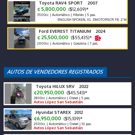
Toyota RAV4 SPORT 2007
¢ 5,800,000
($12,609)*
3500cc | Automático | Híbrido | 5 pas.
ENGLISH SPOKEN, IG: ZMOTORSCR FB: Z MOTORS. Cont
Ford EVEREST TITANIUM 2024
¢ 25,500,000
($55,435)*
2000cc | Automático | Gasolina | 7 pas.
Toyota HILUX SRV 2022
¢20,950,000
($45,543)*
2800cc | Automático | Diesel | 5 pas.
Autos López San Sebastián
Hyundai STAREX 2012
¢6,950,000
($15,109)*
2500cc | Automático | Diesel | 10 pas.
Autos López San Sebastián