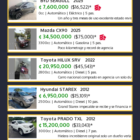
BYD SEAGULL 2025
¢ 7,600,000
($16,522)*
0cc | Automático | Eléctrico | 5 pas.
Un año y tres meses de uso excelente estado revision recient
Mazda CX90 2025
¢ 34,500,000
($75,000)*
3300cc | Automático | Gasolina | 5 pas.
Poco kilometraje y record de agencia
Toyota HILUX SRV 2022
¢ 20,950,000
($45,543)*
2800cc | Automático | Diesel | 5 pas.
Carro nacional comprado en agencia un solo dueño récord y
Hyundai STAREX 2012
¢ 6,950,000
($15,109)*
2500cc | Automático | Diesel | 10 pas.
Grand Starex impecable se recibe y se financia mantenimie
Toyota PRADO TXL 2012
¢ 15,200,000
($33,043)*
3000cc | Automático | Diesel | 7 pas.
Hielera increiblenre original solo un dueño verla es comprar