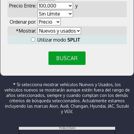
Precio Entre:
y
Ordenar por:
*Mostrar:
Utilizar modo
SPLIT
BUSCAR
*
Si selecciona mostrar vehículos Nuevos y Usados, los
vehículos nuevos se mostrarán aunque estén fuera del rango de
años seleccionados, siempre y cuando cumplan con los demás
criterios de búsqueda seleccionados. Actualmente estamos
incluyendo las marcas Aion, Audi, Changan, Hyundai, JAC, Suzuki
y VGV.
PUBLICIDAD