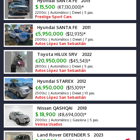
Hyundai SANTA FE 2015
$ 15,500
(¢7,130,000)*
2200cc | Automático | Diesel | 5 pas.
Prestige Sport Cars
Hyundai SANTA FE 2011
¢5,950,000
($12,935)*
2000cc | Automático | Diesel | 7 pas.
Autos López San Sebastián
Toyota HILUX SRV 2022
¢20,950,000
($45,543)*
2800cc | Automático | Diesel | 5 pas.
Autos López San Sebastián
Hyundai STAREX 2012
¢6,950,000
($15,109)*
2500cc | Automático | Diesel | 10 pas.
Autos López San Sebastián
Nissan QASHQAI 2018
$ 18,900
(¢8,694,000)*
2000cc | Automático | Gasolina | 5 pas.
Veinsa Usados
Land Rover DEFENDER S 2023