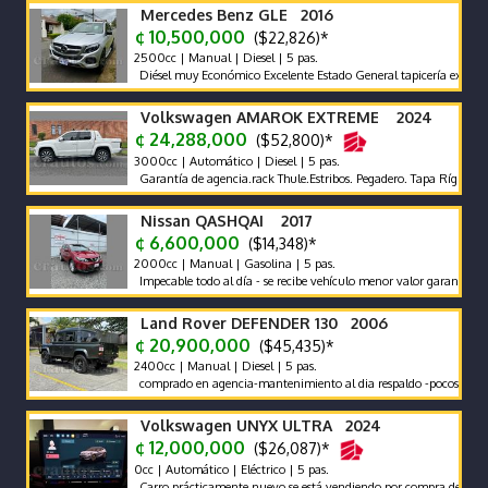
Mercedes Benz GLE 2016
¢ 10,500,000
($22,826)*
2500cc | Manual | Diesel | 5 pas.
Diésel muy Económico Excelente Estado General tapicería excelente
Volkswagen AMAROK EXTREME 2024
¢ 24,288,000
($52,800)*
3000cc | Automático | Diesel | 5 pas.
Garantía de agencia.rack Thule.Estribos. Pegadero. Tapa Rígida y canast
Nissan QASHQAI 2017
¢ 6,600,000
($14,348)*
2000cc | Manual | Gasolina | 5 pas.
Impecable todo al día - se recibe vehículo menor valor garantía x escrito
Land Rover DEFENDER 130 2006
¢ 20,900,000
($45,435)*
2400cc | Manual | Diesel | 5 pas.
comprado en agencia-mantenimiento al dia respaldo -pocos kilometros
Volkswagen UNYX ULTRA 2024
¢ 12,000,000
($26,087)*
0cc | Automático | Eléctrico | 5 pas.
Carro prácticamente nuevo se está vendiendo por compra de otro.