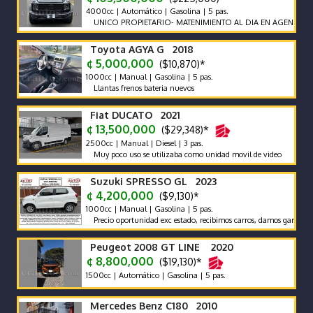
4000cc | Automático | Gasolina | 5 pas.
UNICO PROPIETARIO- MATENIMIENTO AL DIA EN AGENCIA
Toyota AGYA G 2018
¢ 5,000,000
($10,870)*
1000cc | Manual | Gasolina | 5 pas.
Llantas frenos bateria nuevos
Fiat DUCATO 2021
¢ 13,500,000
($29,348)*
2500cc | Manual | Diesel | 3 pas.
Muy poco uso se utilizaba como unidad movil de video
Suzuki SPRESSO GL 2023
¢ 4,200,000
($9,130)*
1000cc | Manual | Gasolina | 5 pas.
Precio oportunidad exc estado, recibimos carros, damos garantia, gang
Peugeot 2008 GT LINE 2020
¢ 8,800,000
($19,130)*
1500cc | Automático | Gasolina | 5 pas.
Mercedes Benz C180 2010