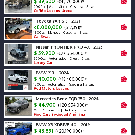
$ 89,500
(¢41,170,000)*
2000cc | Automático | Gasolina | 5 pas.
Cofiño Usados-Uruca
Toyota YARIS E 2021
¢8,000,000
($17,391)*
1500cc | Manual | Gasolina | 5 pas.
Car Swap
Nissan FRONTIER PRO 4X 2025
$ 59,900
(¢27,554,000)*
2500cc | Automático | Diesel | 5 pas.
Luxury Car
BMW 218I 2024
$ 40,000
(¢18,400,000)*
1500cc | Automático | Gasolina | 5 pas.
Red Motors Usados
Mercedes Benz EQB 350 2024
$ 44,900
(¢20,654,000)*
0cc | Automático | Eléctrico | 7 pas.
Fine Cars Sociedad Anónima
BMW X5 XDRIVE 40I 2019
$ 43,891
(¢20,190,000)*