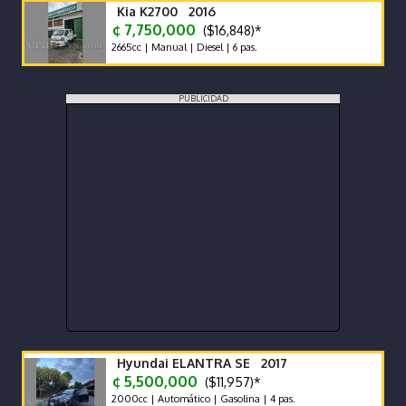
Kia K2700 2016
¢ 7,750,000
($16,848)*
2665cc | Manual | Diesel | 6 pas.
PUBLICIDAD
Hyundai ELANTRA SE 2017
¢ 5,500,000
($11,957)*
2000cc | Automático | Gasolina | 4 pas.