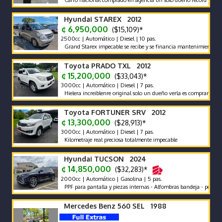
Carro nacional comprado en agencia un solo dueño récord y mantenimie
Hyundai STAREX 2012
¢ 6,950,000
($15,109)*
2500cc | Automático | Diesel | 10 pas.
Grand Starex impecable se recibe y se financia mantenimiento prevent
Toyota PRADO TXL 2012
¢ 15,200,000
($33,043)*
3000cc | Automático | Diesel | 7 pas.
Hielera increiblenre original solo un dueño verla es comprarla
Toyota FORTUNER SRV 2012
¢ 13,300,000
($28,913)*
3000cc | Automático | Diesel | 7 pas.
Kilometraje real preciosa totalmente impecable
Hyundai TUCSON 2024
¢ 14,850,000
($32,283)*
2000cc | Automático | Gasolina | 5 pas.
PPF para pantalla y piezas internas - Alfombras bandeja - polarizado s
Mercedes Benz 560 SEL 1988