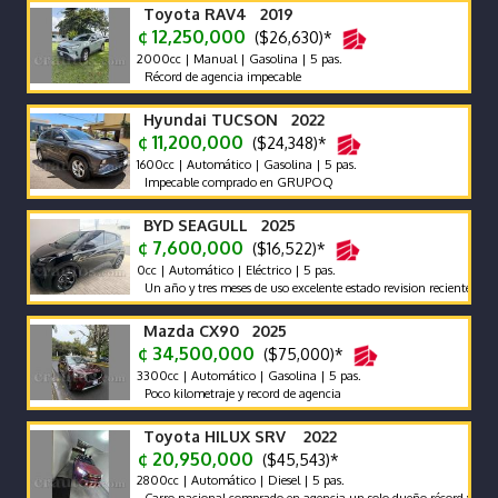
Toyota RAV4 2019
¢ 12,250,000
($26,630)*
2000cc | Manual | Gasolina | 5 pas.
Récord de agencia impecable
Hyundai TUCSON 2022
¢ 11,200,000
($24,348)*
1600cc | Automático | Gasolina | 5 pas.
Impecable comprado en GRUPOQ
BYD SEAGULL 2025
¢ 7,600,000
($16,522)*
0cc | Automático | Eléctrico | 5 pas.
Un año y tres meses de uso excelente estado revision reciente garantias
Mazda CX90 2025
¢ 34,500,000
($75,000)*
3300cc | Automático | Gasolina | 5 pas.
Poco kilometraje y record de agencia
Toyota HILUX SRV 2022
¢ 20,950,000
($45,543)*
2800cc | Automático | Diesel | 5 pas.