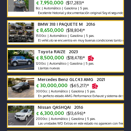
¢ 7,950,000
($17,283)*
8cc | Automático | Gasolina | 5 pas.
Excelente historial y documentación original Soy el segundo propietario
BMW 318 I PAQUETE M 2016
¢ 8,650,000
($18,804)*
1500cc | Automático | Gasolina | 5 pas.
El vehículo se encuentra en muy buenas condiciones tanto mecánicas c
Toyota RAIZE 2023
¢ 8,500,000
($18,478)*
1200cc | Automático | Gasolina | 5 pas.
Llantas nuevas
Mercedes Benz GLC43 AMG 2021
¢ 30,000,000
($65,217)*
3000cc | Automático | Gasolina | 5 pas.
En perfecto estado AMG Performance Exhaust y sistema de sonido Burm
Nissan QASHQAI 2016
¢ 6,300,000
($13,696)*
2000cc | Automático | Gasolina | 5 pas.
Las unidades WD Extras en este estado no aparecen con frecuencia