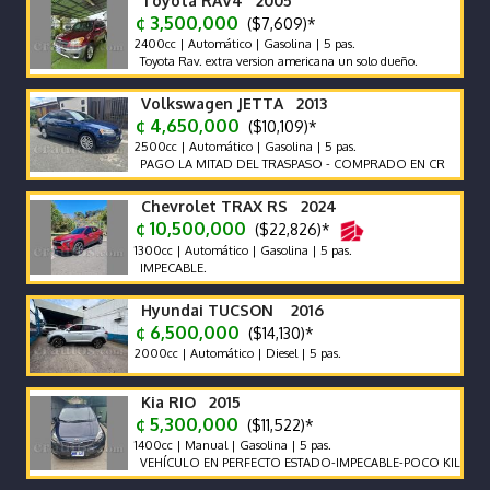
Toyota RAV4 2005
¢ 3,500,000
($7,609)*
2400cc | Automático | Gasolina | 5 pas.
Toyota Rav. extra version americana un solo dueño.
Volkswagen JETTA 2013
¢ 4,650,000
($10,109)*
2500cc | Automático | Gasolina | 5 pas.
PAGO LA MITAD DEL TRASPASO - COMPRADO EN CR
Chevrolet TRAX RS 2024
¢ 10,500,000
($22,826)*
1300cc | Automático | Gasolina | 5 pas.
IMPECABLE.
Hyundai TUCSON 2016
¢ 6,500,000
($14,130)*
2000cc | Automático | Diesel | 5 pas.
Kia RIO 2015
¢ 5,300,000
($11,522)*
1400cc | Manual | Gasolina | 5 pas.
VEHÍCULO EN PERFECTO ESTADO-IMPECABLE-POCO KILOMETRAJE