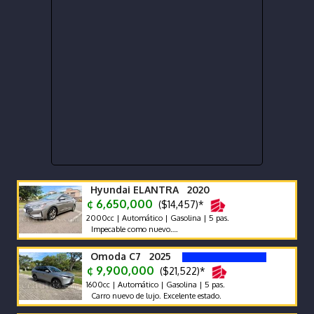
Hyundai ELANTRA 2020
¢ 6,650,000
($14,457)*
2000cc | Automático | Gasolina | 5 pas.
Impecable como nuevo….
Omoda C7 2025
¢ 9,900,000
($21,522)*
1600cc | Automático | Gasolina | 5 pas.
Carro nuevo de lujo. Excelente estado.