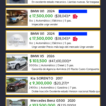
En excelente estado mecanico. Llantas nuevas. Se traspasa deuda de 
BMW IX1 2024
¢ 17,500,000
($38,043)*
0cc | Automático | Eléctrico | 5 pas.
Impecable urge vender
BMW IX1 2024
¢ 17,500,000
($38,043)*
0cc | Automático | Eléctrico | 5 pas.
Urge vender Precio más bajo del mercado Urge vender
BMW X5 2026
$ 103,500
(¢47,610,000)*
3000cc | Automático | Diesel | 5 pas.
Garantía de Agencia 4x4 Aros 20 Racks Cuero Compuerta Eléctrica 
Kia SORENTO 2017
¢ 9,300,000
($20,217)*
2400cc | Automático | Gasolina | 7 pas.
Doble tracción Excelente estado Version nacional Nada que hacerle
Mercedes Benz G500 2020
¢ 103,500,000
($225,000)*