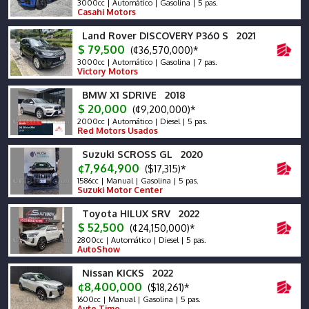
3000cc | Automático | Gasolina | 5 pas.
Casahi Motors
Land Rover DISCOVERY P360 S 2021
$ 79,500
(¢36,570,000)*
3000cc | Automático | Gasolina | 7 pas.
Victory Motors
BMW X1 SDRIVE 2018
$ 20,000
(¢9,200,000)*
2000cc | Automático | Diesel | 5 pas.
Red Motors Usados
Suzuki SCROSS GL 2020
¢7,964,900
($17,315)*
1586cc | Manual | Gasolina | 5 pas.
Suzuki Motor Center
Toyota HILUX SRV 2022
$ 52,500
(¢24,150,000)*
2800cc | Automático | Diesel | 5 pas.
AutoShow
Nissan KICKS 2022
¢8,400,000
($18,261)*
1600cc | Manual | Gasolina | 5 pas.
Auto Time