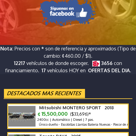
Nota:
Precios con
*
son de referencia y aproximados (Tipo de
cambio: ¢460.00 / $1).
12217
vehículos de donde escoger.
3656
con
financiamiento.
17
vehículos HOY en
OFERTAS DEL DIA.
Mitsubishi MONTERO SPORT 2018
¢ 15,500,000
($33,696)*
2400cc | Automático | Diesel | 7 pas.
Único dueño - Escobillas Llantas Bateria Nuevas - Recor de Agencia - 