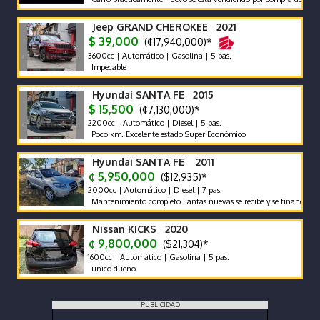
Jeep GRAND CHEROKEE 2021
$ 39,000
(¢17,940,000)*
3600cc | Automático | Gasolina | 5 pas.
Impecable
Hyundai SANTA FE 2015
$ 15,500
(¢7,130,000)*
2200cc | Automático | Diesel | 5 pas.
Poco km. Excelente estado Super Económico
Hyundai SANTA FE 2011
¢ 5,950,000
($12,935)*
2000cc | Automático | Diesel | 7 pas.
Mantenimiento completo llantas nuevas se recibe y se financia traspaso 
Nissan KICKS 2020
¢ 9,800,000
($21,304)*
1600cc | Automático | Gasolina | 5 pas.
unico dueño
PUBLICIDAD