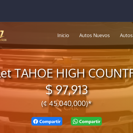
Inicio
Autos Nuevos
Autos
let TAHOE HIGH COUNT
$ 97,913
(¢ 45,040,000)*