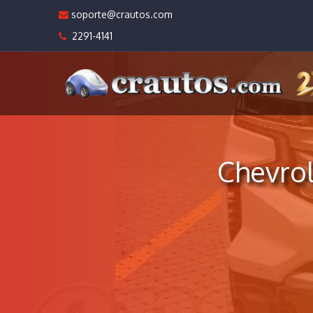
soporte@crautos.com
2291-4141
Chevro