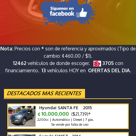
Nota:
Precios con
*
son de referencia y aproximados (Tipo de
cambio: ¢460.00 / $1).
12462
vehículos de donde escoger.
3705
con
financiamiento.
13
vehículos HOY en
OFERTAS DEL DIA.
Hyundai SANTA FE 2015
¢ 10,000,000
($21,739)*
2200cc | Automático | Diesel | 7 pas.
Se vende por falta de uso