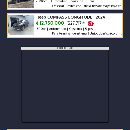
2000cc | Automático | Gasolina | 5 pas.
Qashqai Limited con Dreka mes de Mayo hoja en Blanco
Jeep COMPASS LONGITUDE 2024
¢ 12,750,000
($27,717)*
1300cc | Automático | Gasolina | 5 pas.
Para terminar de estrenar! Único dueño,récord mant agencia
PUBLICIDAD