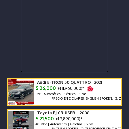
Audi E-TRON 50 QUATTRO 2021
$ 26,000
(¢11,960,000)*
0cc | Automático | Eléctrico | 5 pas.
PRECIO EN DOLARES. ENGLISH SPOKEN, IG: ZMOTORSCR 
Toyota FJ CRUISER 2008
$ 21,500
(¢9,890,000)*
4000cc | Automático | Gasolina | 5 pas.
ENGLISH SPOKEN, IG: ZMOTORSCR FB: Z MOTORS. Contác