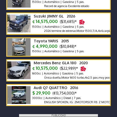
1500cc | Automático | Gasolina | 5 pas.
Record de agencia Excelente estado
Suzuki JIMNY GL 2026
¢ 14,575,000
($31,685)*
1500cc | Automático | Gasolina | 5 pas.
2026 termine de estrenar,Motor 1500,T/A,4x4,carplay,alfombr
Toyota YARIS 2015
¢ 4,990,000
($10,848)*
1500cc | Automático | Gasolina | 5 pas.
Mercedes Benz GLA 180 2020
¢ 10,575,000
($22,989)*
1600cc | Automático | Gasolina | 5 pas.
Única dueña,Motor 1600 turbo,4x2,5 pax,muy poco km 65000
Audi Q7 QUATTRO 2016
$ 29,900
(¢13,754,000)*
3000cc | Automático | Diesel | 7 pas.
ENGLISH SPOKEN, IG: ZMOTORSCR FB: Z MOTORS. Contáct
PUBLICIDAD