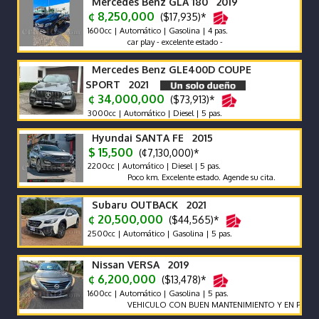
Mercedes Benz GLA 180 2019
¢ 8,250,000
($17,935)*
1600cc | Automático | Gasolina | 4 pas.
car play - excelente estado -
Mercedes Benz GLE400D COUPE
SPORT 2021
¢ 34,000,000
($73,913)*
3000cc | Automático | Diesel | 5 pas.
Hyundai SANTA FE 2015
$ 15,500
(¢7,130,000)*
2200cc | Automático | Diesel | 5 pas.
Poco km. Excelente estado. Agende su cita.
Subaru OUTBACK 2021
¢ 20,500,000
($44,565)*
2500cc | Automático | Gasolina | 5 pas.
Nissan VERSA 2019
¢ 6,200,000
($13,478)*
1600cc | Automático | Gasolina | 5 pas.
VEHICULO CON BUEN MANTENIMIENTO Y EN PERFECTO 