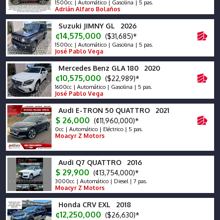
1500cc | Automático | Gasolina | 5 pas.
Adrián Alfaro Bolaños
Suzuki JIMNY GL 2026
¢14,575,000
($31,685)*
1500cc | Automático | Gasolina | 5 pas.
José Pablo Vega
Mercedes Benz GLA 180 2020
¢10,575,000
($22,989)*
1600cc | Automático | Gasolina | 5 pas.
José Pablo Vega
Audi E-TRON 50 QUATTRO 2021
$ 26,000
(¢11,960,000)*
0cc | Automático | Eléctrico | 5 pas.
Moacyr Z Motors
Audi Q7 QUATTRO 2016
$ 29,900
(¢13,754,000)*
3000cc | Automático | Diesel | 7 pas.
Moacyr Z Motors
Honda CRV EXL 2018
¢12,250,000
($26,630)*