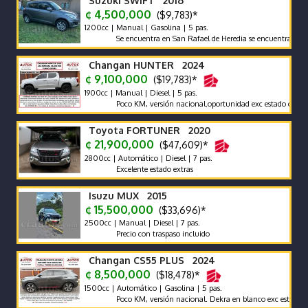
Suzuki SWIFT 2016
¢ 4,500,000
($9,783)*
1200cc | Manual | Gasolina | 5 pas.
Se encuentra en San Rafael de Heredia se encuentra en excele
Changan HUNTER 2024
¢ 9,100,000
($19,783)*
1900cc | Manual | Diesel | 5 pas.
Poco KM, versión nacional.oportunidad exc estado carrocería 
Toyota FORTUNER 2020
¢ 21,900,000
($47,609)*
2800cc | Automático | Diesel | 7 pas.
Excelente estado extras
Isuzu MUX 2015
¢ 15,500,000
($33,696)*
2500cc | Manual | Diesel | 7 pas.
Precio con traspaso incluido
Changan CS55 PLUS 2024
¢ 8,500,000
($18,478)*
1500cc | Automático | Gasolina | 5 pas.
Poco KM, versión nacional. Dekra en blanco exc estado carroc