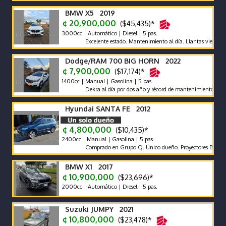
BMW X5 2019
¢ 20,900,000
($45,435)*
3000cc | Automático | Diesel | 5 pas.
Excelente estado. Mantenimiento al día. Llantas vientiuno do
Dodge/RAM 700 BIG HORN 2022
¢ 7,900,000
($17,174)*
1400cc | Manual | Gasolina | 5 pas.
Dekra al día por dos año y récord de mantenimientos de agenci
Hyundai SANTA FE 2012
¢ 4,800,000
($10,435)*
2400cc | Manual | Gasolina | 5 pas.
Comprado en Grupo Q. Único dueño. Proyectores Biled. Pantall
BMW X1 2017
¢ 10,900,000
($23,696)*
2000cc | Automático | Diesel | 5 pas.
Suzuki JUMPY 2021
¢ 10,800,000
($23,478)*