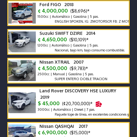
Ford FIGO 2018
¢ 4,000,000
($8,696)*
1500cc | Automático | Gasolina | 5 pas.
ENGLISH SPOKEN, IG: ZMOTORSCR FB: Z MOTORS. Contác
Suzuki SWIFT DZIRE 2014
¢ 4,650,000
($10,109)*
1200cc | Automático | Gasolina | 5 pas.
Nacional, bajo km, bajo consumo combustible.
Nissan XTRAIL 2007
¢ 4,500,000
($9,783)*
2500cc | Manual | Gasolina | 5 pas.
SUPER ENTERO DOBLE TRACION
Land Rover DISCOVERY HSE LUXURY
2019
$ 45,000
(¢20,700,000)*
3000cc | Automático | Diesel | 7 pas.
Paquete tope de línea, en excelentes condiciones generales. F
Nissan QASHQAI 2017
¢ 6,900,000
($15,000)*