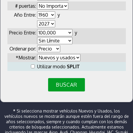
# puertas:
Año Entre:
y
Precio Entre:
y
Ordenar por:
*Mostrar:
Utilizar modo
SPLIT
BUSCAR
*
Si selecciona mostrar vehículos Nuevos y Usados, los
vehículos nuevos se mostrarán aunque estén fuera del rango de
años seleccionados, siempre y cuando cumplan con los demás
criterios de búsqueda seleccionados. Actualmente estamos
incluyendo las marcas Aion, Audi, Changan, Hyundai, JAC, Suzuki