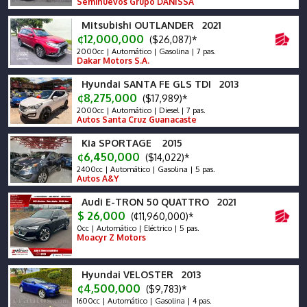
Seminuevos Grupo DANISSA
Mitsubishi OUTLANDER 2021
¢12,000,000
($26,087)*
2000cc | Automático | Gasolina | 7 pas.
Dakar Motors S.A.
Hyundai SANTA FE GLS TDI 2013
¢8,275,000
($17,989)*
2000cc | Automático | Diesel | 7 pas.
Autos Santa Cruz Guanacaste
Kia SPORTAGE 2015
¢6,450,000
($14,022)*
2400cc | Automático | Gasolina | 5 pas.
Autos A&Y
Audi E-TRON 50 QUATTRO 2021
$ 26,000
(¢11,960,000)*
0cc | Automático | Eléctrico | 5 pas.
Moacyr Z Motors
Hyundai VELOSTER 2013
¢4,500,000
($9,783)*
1600cc | Automático | Gasolina | 4 pas.