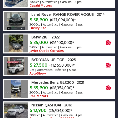
1500cc | Automático | Gasolina | 5 pas.
Casahi Motors
Land Rover RANGE ROVER VOGUE 2014
$ 58,900
(¢27,094,000)*
3000cc | Automático | Gasolina | 5 pas.
Luxury Car
BMW 218I 2022
$ 35,000
(¢16,100,000)*
1500cc | Automático | Gasolina | 5 pas.
Javier Quirós Corrales
BYD YUAN UP TOP 2025
$ 27,500
(¢12,650,000)*
0cc | Automático | Eléctrico | 5 pas.
AutoShow
Mercedes Benz GLC200 2021
$ 39,900
(¢18,354,000)*
2000cc | Automático | Gasolina | 5 pas.
RAC Motors
Nissan QASHQAI 2016
$ 12,900
(¢5,934,000)*
2000cc | Automático | Gasolina | 4 pas.