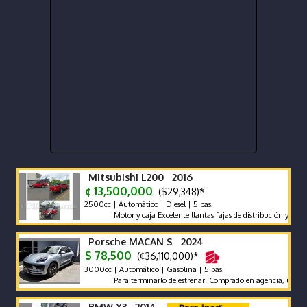
Mitsubishi L200 2016
¢ 13,500,000
($29,348)*
2500cc | Automático | Diesel | 5 pas.
Motor y caja Excelente llantas fajas de distribución y bateria 
Porsche MACAN S 2024
$ 78,500
(¢36,110,000)*
3000cc | Automático | Gasolina | 5 pas.
Para terminarlo de estrenar! Comprado en agencia, único dueño,
BMW X3 2014