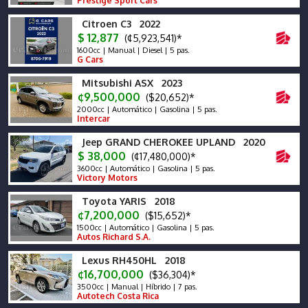
Prestige Sport Cars
Citroen C3 2022
$ 12,877
(¢5,923,541)*
1600cc | Manual | Diesel | 5 pas.
G Cars
Mitsubishi ASX 2023
¢9,500,000
($20,652)*
2000cc | Automático | Gasolina | 5 pas.
Intercar
Jeep GRAND CHEROKEE UPLAND 2020
$ 38,000
(¢17,480,000)*
3600cc | Automático | Gasolina | 5 pas.
Victory Motors
Toyota YARIS 2018
¢7,200,000
($15,652)*
1500cc | Automático | Gasolina | 5 pas.
Autos Richard S.A.
Lexus RH450HL 2018
¢16,700,000
($36,304)*
3500cc | Manual | Híbrido | 7 pas.
Autotech Costa Rica