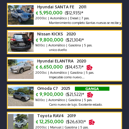
Hyundai SANTA FE 2011
¢ 5,950,000
($12,935)*
2000cc | Automático | Diesel | 7 pas.
Mantenimiento completo llantas nuevas se recibe y se financia 
Nissan KICKS 2020
¢ 9,800,000
($21,304)*
1600cc | Automático | Gasolina | 5 pas.
unico dueño
Hyundai ELANTRA 2020
¢ 6,650,000
($14,457)*
2000cc | Automático | Gasolina | 5 pas.
Impecable como nuevo….
Omoda C7 2025
¢ 9,900,000
($21,522)*
1600cc | Automático | Gasolina | 5 pas.
Carro nuevo de lujo. Excelente estado.
Toyota RAV4 2019
¢ 12,250,000
($26,630)*
2000cc | Manual | Gasolina | 5 pas.