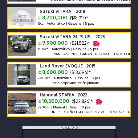
Suzuki VITARA 2018
¢ 8,700,000
($18,913)*
16cc | Automático | Gasolina | 5 pas.
Suzuki VITARA GL PLUS 2023
¢ 9,900,000
($21,522)*
1600cc | Automático | Gasolina | 5 pas.
FINANCIAMIENTO, GARANTÍA. CONSULTENOS POR AUTOS Q
Land Rover EVOQUE 2015
¢ 8,600,000
($18,696)*
2000cc | Automático | Gasolina | 5 pas.
Precio negociable recién pintado
Hyundai STARIA 2022
¢ 10,500,000
($22,826)*
2200cc | Manual | Diesel | 10 pas.
UNICO DUEÑO ESTA EN PEREZ ZELEDON IMPECABLE VEHI
PUBLICIDAD