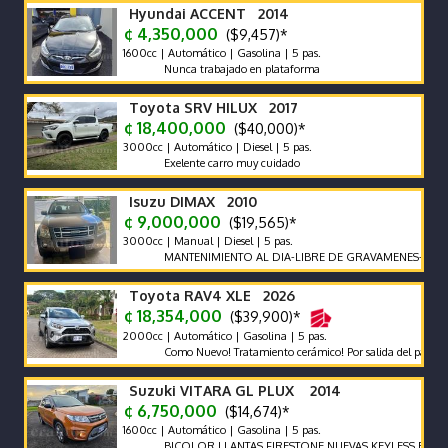
Hyundai ACCENT 2014
¢ 4,350,000
($9,457)*
1600cc | Automático | Gasolina | 5 pas.
Nunca trabajado en plataforma
Toyota SRV HILUX 2017
¢ 18,400,000
($40,000)*
3000cc | Automático | Diesel | 5 pas.
Exelente carro muy cuidado
Isuzu DIMAX 2010
¢ 9,000,000
($19,565)*
3000cc | Manual | Diesel | 5 pas.
MANTENIMIENTO AL DIA-LIBRE DE GRAVAMENES-LLANTAS E
Toyota RAV4 XLE 2026
¢ 18,354,000
($39,900)*
2000cc | Automático | Gasolina | 5 pas.
Como Nuevo! Tratamiento cerámico! Por salida del país no se ne
Suzuki VITARA GL PLUX 2014
¢ 6,750,000
($14,674)*
1600cc | Automático | Gasolina | 5 pas.
BICOLOR LLANTAS FIRESTONE NUEVAS KEYLESS ENCEDI