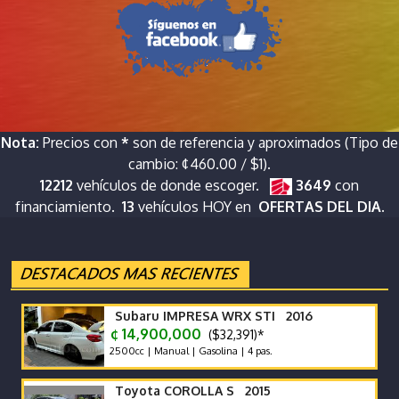
Nota:
Precios con
*
son de referencia y aproximados (Tipo de
cambio: ¢460.00 / $1).
12212
vehículos de donde escoger.
3649
con
financiamiento.
13
vehículos HOY en
OFERTAS DEL DIA.
Subaru IMPRESA WRX STI 2016
¢ 14,900,000
($32,391)*
2500cc | Manual | Gasolina | 4 pas.
Toyota COROLLA S 2015