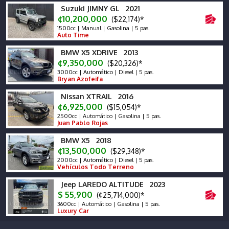
Suzuki JIMNY GL 2021
¢10,200,000
($22,174)*
1500cc | Manual | Gasolina | 5 pas.
Auto Time
BMW X5 XDRIVE 2013
¢9,350,000
($20,326)*
3000cc | Automático | Diesel | 5 pas.
Bryan Azofeifa
Nissan XTRAIL 2016
¢6,925,000
($15,054)*
2500cc | Automático | Gasolina | 5 pas.
Juan Pablo Rojas
BMW X5 2018
¢13,500,000
($29,348)*
2000cc | Automático | Diesel | 5 pas.
Vehículos Todo Terreno
Jeep LAREDO ALTITUDE 2023
$ 55,900
(¢25,714,000)*
3600cc | Automático | Gasolina | 5 pas.
Luxury Car