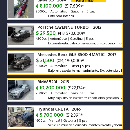
¢ 8,100,000
($17,609)*
2000cc | Automático | Gasolina | 5 pas.
Listo para inscribir
Porsche CAYENNE TURBO 2012
$ 29,500
(¢13,570,000)*
4800cc | Automático | Gasolina | 5 pas.
Excelente estado de conservación, único dueño, muy bajo km, n
Mercedes Benz GLE 350D 4MATIC 2017
$ 31,500
(¢14,490,000)*
3000cc | Automático | Diesel | 5 pas.
Bajo km, excelente mantenimiento. Exc potencia y bajo consum
BMW 520I 2015
¢ 10,200,000
($22,174)*
2000cc | Automático | Gasolina | 5 pas.
Muy bajo km, en excelentes condiciones generales. Vehículo nac
Hyundai CRETA 2016
¢ 5,700,000
($12,391)*
1600cc | Manual | Gasolina | 5 pas.
Vehículo muy bien cuidado, mantenimiento y documentos al día, 