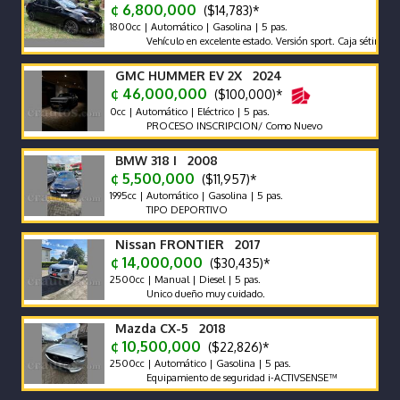
¢ 6,800,000
($14,783)*
1800cc | Automático | Gasolina | 5 pas.
Vehículo en excelente estado. Versión sport. Caja sétima
GMC HUMMER EV 2X 2024
¢ 46,000,000
($100,000)*
0cc | Automático | Eléctrico | 5 pas.
PROCESO INSCRIPCION/ Como Nuevo
BMW 318 I 2008
¢ 5,500,000
($11,957)*
1995cc | Automático | Gasolina | 5 pas.
TIPO DEPORTIVO
Nissan FRONTIER 2017
¢ 14,000,000
($30,435)*
2500cc | Manual | Diesel | 5 pas.
Unico dueño muy cuidado.
Mazda CX-5 2018
¢ 10,500,000
($22,826)*
2500cc | Automático | Gasolina | 5 pas.
Equipamiento de seguridad i-ACTIVSENSE™