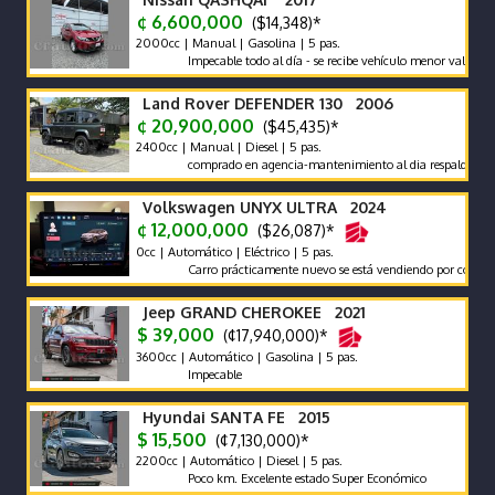
¢ 6,600,000
($14,348)*
2000cc | Manual | Gasolina | 5 pas.
Impecable todo al día - se recibe vehículo menor valor garantía x
Land Rover DEFENDER 130 2006
¢ 20,900,000
($45,435)*
2400cc | Manual | Diesel | 5 pas.
comprado en agencia-mantenimiento al dia respaldo -pocos ki
Volkswagen UNYX ULTRA 2024
¢ 12,000,000
($26,087)*
0cc | Automático | Eléctrico | 5 pas.
Carro prácticamente nuevo se está vendiendo por compra de ot
Jeep GRAND CHEROKEE 2021
$ 39,000
(¢17,940,000)*
3600cc | Automático | Gasolina | 5 pas.
Impecable
Hyundai SANTA FE 2015
$ 15,500
(¢7,130,000)*
2200cc | Automático | Diesel | 5 pas.
Poco km. Excelente estado Super Económico