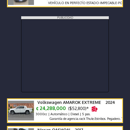
VEHÍCULO EN PERFECTO ESTADO-IMPECABLE-POCO KILOM
PUBLICIDAD
Volkswagen AMAROK EXTREME 2024
¢ 24,288,000
($52,800)*
3000cc | Automático | Diesel | 5 pas.
Garantía de agencia.rack Thule.Estribos. Pegadero. Tapa Rígida
Nissan QASHQAI 2017