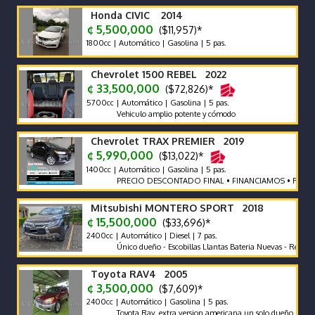
Honda CIVIC 2014
¢ 5,500,000
($11,957)*
1800cc | Automático | Gasolina | 5 pas.
Chevrolet 1500 REBEL 2022
¢ 33,500,000
($72,826)*
5700cc | Automático | Gasolina | 5 pas.
Vehiculo amplio potente y cómodo
Chevrolet TRAX PREMIER 2019
¢ 5,990,000
($13,022)*
1400cc | Automático | Gasolina | 5 pas.
PRECIO DESCONTADO FINAL • FINANCIAMOS • RECIBIMOS
Mitsubishi MONTERO SPORT 2018
¢ 15,500,000
($33,696)*
2400cc | Automático | Diesel | 7 pas.
Único dueño - Escobillas Llantas Bateria Nuevas - Recor de Age
Toyota RAV4 2005
¢ 3,500,000
($7,609)*
2400cc | Automático | Gasolina | 5 pas.
Toyota Rav. extra version americana un solo dueño.