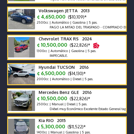
Volkswagen JETTA 2013
¢ 4,650,000
($10,109)*
2500cc | Automático | Gasolina | 5 pas.
PAGO LA MITAD DEL TRASPASO - COMPRADO EN CR
Chevrolet TRAX RS 2024
¢ 10,500,000
($22,826)*
1300cc | Automático | Gasolina | 5 pas.
IMPECABLE.
Hyundai TUCSON 2016
¢ 6,500,000
($14,130)*
2000cc | Automático | Diesel | 5 pas.
Mercedes Benz GLE 2016
¢ 10,500,000
($22,826)*
2500cc | Manual | Diesel | 5 pas.
Diésel muy Económico Excelente Estado General tapicería excel
Kia RIO 2015
¢ 5,300,000
($11,522)*
1400cc | Manual | Gasolina | 5 pas.