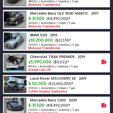
4800cc | Automático | Gasolina | 5 pas.
Motores Transitorios
Mercedes Benz GLE 350D 4MATIC 2017
$ 31,500
(¢14,490,000)*
3000cc | Automático | Diesel | 5 pas.
Motores Transitorios
BMW 520I 2015
¢10,200,000
($22,174)*
2000cc | Automático | Gasolina | 5 pas.
Motores Transitorios
Chevrolet TRAX PREMIER 2019
¢5,990,000
($13,022)*
1400cc | Automático | Gasolina | 5 pas.
Dream Cars CR
Land Rover DISCOVERY SE 2019
$ 50,000
(¢23,000,000)*
3000cc | Automático | Diesel | 7 pas.
Cofiño Usados-Santa Ana
Mercedes Benz C200 2020
$ 31,500
(¢14,490,000)*
2000cc | Automático | Gasolina | 5 pas.