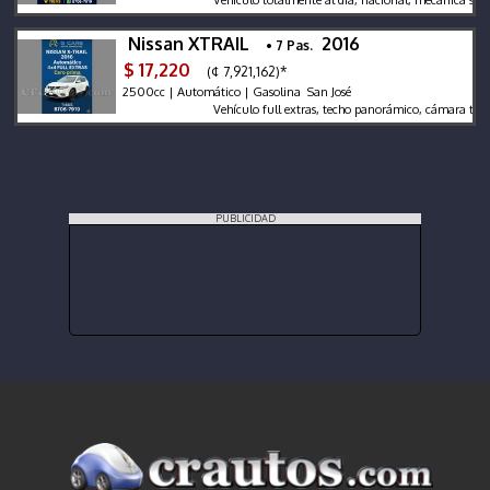
Nissan XTRAIL
2016
• 7 Pas.
$ 17,220
(¢ 7,921,162)*
2500cc | Automático | Gasolina San José
Vehículo full extras, techo panorámico, cámara tresciento
PUBLICIDAD