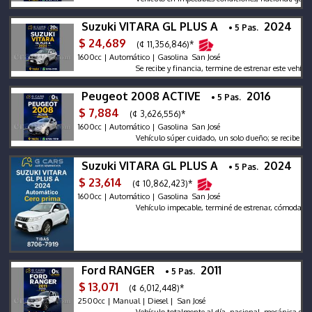
Suzuki VITARA GL PLUS A
2024
• 5 Pas.
$ 24,689
(¢ 11,356,846)*
1600cc | Automático | Gasolina San José
Se recibe y financia, termine de estrenar este vehículo!
Peugeot 2008 ACTIVE
2016
• 5 Pas.
$ 7,884
(¢ 3,626,556)*
1600cc | Automático | Gasolina San José
Vehículo súper cuidado, un solo dueño; se recibe y finan
Suzuki VITARA GL PLUS A
2024
• 5 Pas.
$ 23,614
(¢ 10,862,423)*
1600cc | Automático | Gasolina San José
Vehículo impecable, terminé de estrenar, cómodas cuota
Ford RANGER
2011
• 5 Pas.
$ 13,071
(¢ 6,012,448)*
2500cc | Manual | Diesel | San José
Vehículo totalmente al día, nacional, mecánica súper bie