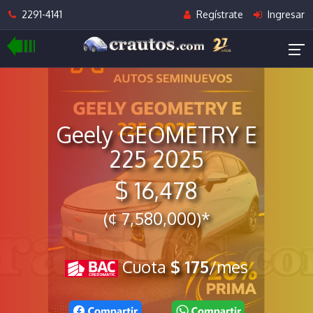
2291-4141
Regístrate
Ingresar
Geely GEOMETRY E
225 2025
$ 16,478
(¢ 7,580,000)*
Cuota
$ 175
/mes