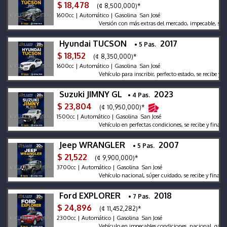
$ 18,478
(¢ 8,500,000)*
1600cc | Automático | Gasolina San José
Versión con más extras del mercado, impecable, se recibe
Hyundai TUCSON
2017
• 5 Pas.
$ 18,152
(¢ 8,350,000)*
1600cc | Automático | Gasolina San José
Vehículo para inscribir, perfecto estado, se recibe y finan
Suzuki JIMNY GL
2023
• 4 Pas.
$ 23,804
(¢ 10,950,000)*
1500cc | Automático | Gasolina San José
Vehículo en perfectas condiciones, se recibe y financia, 
Jeep WRANGLER
2007
• 5 Pas.
$ 21,522
(¢ 9,900,000)*
3700cc | Automático | Gasolina San José
Vehículo nacional, súper cuidado, se recibe y financia
Ford EXPLORER
2018
• 7 Pas.
$ 24,896
(¢ 11,452,282)*
2300cc | Automático | Gasolina San José
Vehículo en impecables condiciones, nacional, garantía p