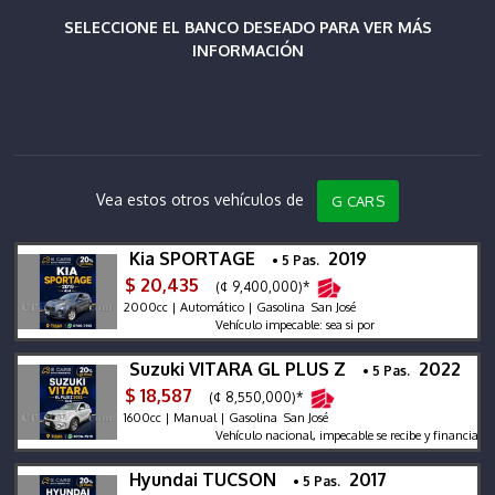
SELECCIONE EL BANCO DESEADO PARA VER MÁS
INFORMACIÓN
Vea estos otros vehículos de
G CARS
Kia SPORTAGE
2019
• 5 Pas.
$ 20,435
(¢ 9,400,000)*
2000cc | Automático | Gasolina San José
Vehículo impecable: sea si por
Suzuki VITARA GL PLUS Z
2022
• 5 Pas.
$ 18,587
(¢ 8,550,000)*
1600cc | Manual | Gasolina San José
Vehículo nacional, impecable se recibe y financia, garantí
Hyundai TUCSON
2017
• 5 Pas.