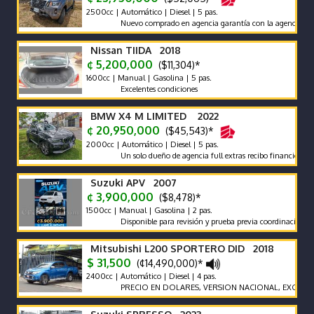
2500cc | Automático | Diesel | 5 pas.
Nuevo comprado en agencia garantía con la agencia se recibe y
Nissan TIIDA 2018
¢ 5,200,000
($11,304)*
1600cc | Manual | Gasolina | 5 pas.
Excelentes condiciones
BMW X4 M LIMITED 2022
¢ 20,950,000
($45,543)*
2000cc | Automático | Diesel | 5 pas.
Un solo dueño de agencia full extras recibo financió manteni
Suzuki APV 2007
¢ 3,900,000
($8,478)*
1500cc | Manual | Gasolina | 2 pas.
Disponible para revisión y prueba previa coordinación.
Mitsubishi L200 SPORTERO DID 2018
$ 31,500
(¢14,490,000)*
2400cc | Automático | Diesel | 4 pas.
PRECIO EN DOLARES, VERSION NACIONAL, EXCELENTES 