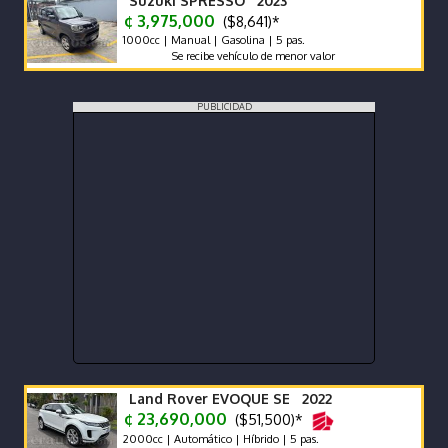
Suzuki SPRESSO 2023
¢ 3,975,000
($8,641)*
1000cc | Manual | Gasolina | 5 pas.
Se recibe vehículo de menor valor
PUBLICIDAD
Land Rover EVOQUE SE 2022
¢ 23,690,000
($51,500)*
2000cc | Automático | Híbrido | 5 pas.