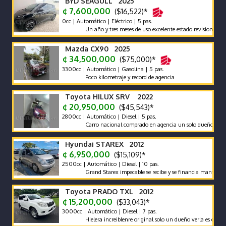
BYD SEAGULL 2025
¢ 7,600,000
($16,522)*
0cc | Automático | Eléctrico | 5 pas.
Un año y tres meses de uso excelente estado revision reciente g
Mazda CX90 2025
¢ 34,500,000
($75,000)*
3300cc | Automático | Gasolina | 5 pas.
Poco kilometraje y record de agencia
Toyota HILUX SRV 2022
¢ 20,950,000
($45,543)*
2800cc | Automático | Diesel | 5 pas.
Carro nacional comprado en agencia un solo dueño récord y ma
Hyundai STAREX 2012
¢ 6,950,000
($15,109)*
2500cc | Automático | Diesel | 10 pas.
Grand Starex impecable se recibe y se financia mantenimiento 
Toyota PRADO TXL 2012
¢ 15,200,000
($33,043)*
3000cc | Automático | Diesel | 7 pas.
Hielera increiblenre original solo un dueño verla es comprarla