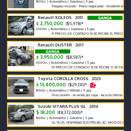
1800cc | Automático | Gasolina | 5 pas.
Traspaso incluido - Precio negociable - Excelente estado
Renault KOLEOS 2011
¢ 2,750,000
($5,978)*
2500cc | Automático | Gasolina | 5 pas.
!!! PRECIO DE CONTADO SI SE RECIBE EL PRECIO VARIA !!!
Renault DUSTER 2017
¢ 3,950,000
($8,587)*
2000cc | Automático | Gasolina | 5 pas.
!!!! PRECIO DE CONTADO SI SE RECIBE O SE FINANCIA EL P
Toyota COROLLA CROSS 2023
¢ 13,400,000
($29,130)*
1800cc | Automático | Híbrido | 5 pas.
Único dueño - se vende por viaje - escucho ofertas
Suzuki VITARA PLUS GL 2016
$ 18,200
(¢8,372,000)*
1600cc | Automático | Gasolina | 5 pas.
GL PLUS, VENTANAS ELECTRICAS, AC, MODOS DE MANEJO, 