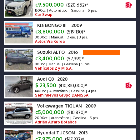
¢9,500,000
($20,652)*
1600cc | Automático | Gasolina | 5 pas.
Car Swap
Kia BONGO III 2009
¢8,800,000
($19,130)*
3000cc | Manual | Diesel | 3 pas.
Autos Vía Korea
Suzuki ALTO 2016
¢3,400,000
($7,391)*
800cc | Manual | Gasolina | 5 pas.
Vehículos Z y M S.A.
Audi Q3 2020
$ 23,500
(¢10,810,000)*
1400cc | Automático | Gasolina | 4 pas.
Seminuevos Grupo DANISSA
Volkswagen TIGUAN 2009
¢5,000,000
($10,870)*
2000cc | Automático | Gasolina | 5 pas.
Adrián Alfaro Bolaños
Hyundai TUCSON 2013
¢7,975,000
($17,337)*