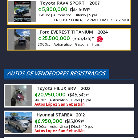
Toyota RAV4 SPORT 2007
¢ 5,800,000
($12,609)*
3500cc | Automático | Híbrido | 5 pas.
ENGLISH SPOKEN, IG: ZMOTORSCR FB: Z MOTORS. Contác
Ford EVEREST TITANIUM 2024
¢ 25,500,000
($55,435)*
2000cc | Automático | Gasolina | 7 pas.
Toyota HILUX SRV 2022
¢20,950,000
($45,543)*
2800cc | Automático | Diesel | 5 pas.
Autos López San Sebastián
Hyundai STAREX 2012
¢6,950,000
($15,109)*
2500cc | Automático | Diesel | 10 pas.
Autos López San Sebastián