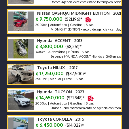
Record Agencia excelente estado lo tengo en belen heredia
Nissan QASHQAI MIDNIGHT EDITION 2021
¢ 9,750,000
($21,196)*
2000cc | Automático | Gasolina | 5 pas.
MIDNIGHT EDITION - record de agencia - car play - poco km 
Hyundai ACCENT 2013
¢ 3,800,000
($8,261)*
1600cc | Automático | Híbrido | 5 pas.
Se vende HYUNDAI ACCENT Hibrido a GAS en excelente estado
Toyota HILUX 2017
¢ 17,250,000
($37,500)*
2500cc | Manual | Diesel | 5 pas.
Hyundai TUCSON 2023
¢ 14,650,000
($31,848)*
2000cc | Automático | Gasolina | 5 pas.
Único dueño mantenimiento de agencia con todas las recomen
Toyota COROLLA 2016
¢ 6,450,000
($14,022)*