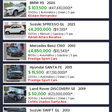
BMW X5 2026
$ 103,500
(¢47,610,000)*
3000cc | Automático | Diesel | 5 pas.
Kildare Hernandez
Suzuki SPRESSO GL 2023
¢4,200,000
($9,130)*
1000cc | Manual | Gasolina | 5 pas.
Adrián Alfaro Bolaños
Mercedes Benz C180 2010
¢4,850,000
($10,543)*
1800cc | Automático | Gasolina | 5 pas.
Prestige Sport Cars
Hyundai SANTA FE 2015
$ 15,500
(¢7,130,000)*
2200cc | Automático | Diesel | 5 pas.
Prestige Sport Cars
Land Rover DISCOVERY SE 2019
$ 50,000
(¢23,000,000)*
3000cc | Automático | Diesel | 7 pas.
Cofiño Usados-Santa Ana
Suzuki SWIFT GL 2013