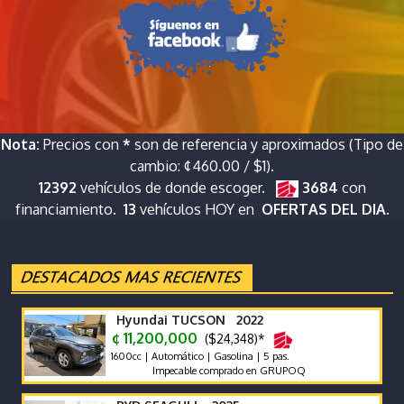
Nota:
Precios con
*
son de referencia y aproximados (Tipo de
cambio: ¢460.00 / $1).
12392
vehículos de donde escoger.
3684
con
financiamiento.
13
vehículos HOY en
OFERTAS DEL DIA.
Hyundai TUCSON 2022
¢ 11,200,000
($24,348)*
1600cc | Automático | Gasolina | 5 pas.
Impecable comprado en GRUPOQ