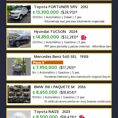
Toyota FORTUNER SRV 2012
¢ 13,300,000
($28,913)*
3000cc | Automático | Diesel | 7 pas.
Kilometraje real preciosa totalmente impecable
Hyundai TUCSON 2024
¢ 14,850,000
($32,283)*
2000cc | Automático | Gasolina | 5 pas.
PPF para pantalla y piezas internas - Alfombras bandeja - pola
Mercedes Benz 560 SEL 1988
¢ 7,950,000
($17,283)*
8cc | Automático | Gasolina | 5 pas.
Excelente historial y documentación original Soy el segundo pro
BMW 318 I PAQUETE M 2016
¢ 8,650,000
($18,804)*
1500cc | Automático | Gasolina | 5 pas.
El vehículo se encuentra en muy buenas condiciones tanto mecá
Toyota RAIZE 2023
¢ 8,500,000
($18,478)*