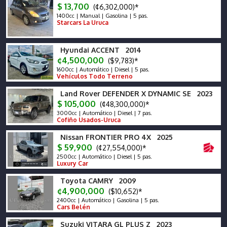
$ 13,700
(¢6,302,000)*
1400cc | Manual | Gasolina | 5 pas.
Starcars La Uruca
Hyundai ACCENT 2014
¢4,500,000
($9,783)*
1600cc | Automático | Diesel | 5 pas.
Vehículos Todo Terreno
Land Rover DEFENDER X DYNAMIC SE 2023
$ 105,000
(¢48,300,000)*
3000cc | Automático | Diesel | 7 pas.
Cofiño Usados-Uruca
Nissan FRONTIER PRO 4X 2025
$ 59,900
(¢27,554,000)*
2500cc | Automático | Diesel | 5 pas.
Luxury Car
Toyota CAMRY 2009
¢4,900,000
($10,652)*
2400cc | Automático | Gasolina | 5 pas.
Cars Belén
Suzuki VITARA GL PLUS Z 2023