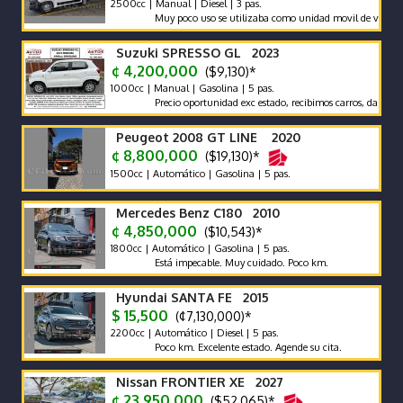
2500cc | Manual | Diesel | 3 pas.
Muy poco uso se utilizaba como unidad movil de video
Suzuki SPRESSO GL 2023
¢ 4,200,000
($9,130)*
1000cc | Manual | Gasolina | 5 pas.
Precio oportunidad exc estado, recibimos carros, damos garanti
Peugeot 2008 GT LINE 2020
¢ 8,800,000
($19,130)*
1500cc | Automático | Gasolina | 5 pas.
Mercedes Benz C180 2010
¢ 4,850,000
($10,543)*
1800cc | Automático | Gasolina | 5 pas.
Está impecable. Muy cuidado. Poco km.
Hyundai SANTA FE 2015
$ 15,500
(¢7,130,000)*
2200cc | Automático | Diesel | 5 pas.
Poco km. Excelente estado. Agende su cita.
Nissan FRONTIER XE 2027
¢ 23,950,000
($52,065)*