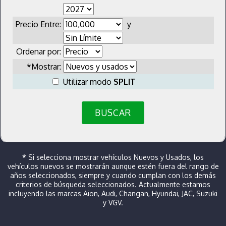
Precio Entre:
y
Ordenar por:
*Mostrar:
Utilizar modo
SPLIT
BUSCAR
*
Si selecciona mostrar vehículos Nuevos y Usados, los
vehículos nuevos se mostrarán aunque estén fuera del rango de
años seleccionados, siempre y cuando cumplan con los demás
criterios de búsqueda seleccionados. Actualmente estamos
incluyendo las marcas Aion, Audi, Changan, Hyundai, JAC, Suzuki
y VGV.