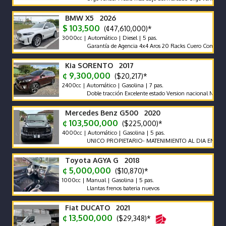
BMW X5 2026
$ 103,500
(¢47,610,000)*
3000cc | Automático | Diesel | 5 pas.
Garantía de Agencia 4x4 Aros 20 Racks Cuero Compuerta Elé
Kia SORENTO 2017
¢ 9,300,000
($20,217)*
2400cc | Automático | Gasolina | 7 pas.
Doble tracción Excelente estado Version nacional Nada que hac
Mercedes Benz G500 2020
¢ 103,500,000
($225,000)*
4000cc | Automático | Gasolina | 5 pas.
UNICO PROPIETARIO- MATENIMIENTO AL DIA EN AGENCIA
Toyota AGYA G 2018
¢ 5,000,000
($10,870)*
1000cc | Manual | Gasolina | 5 pas.
Llantas frenos bateria nuevos
Fiat DUCATO 2021
¢ 13,500,000
($29,348)*