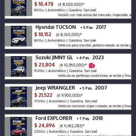
$ 18,478
(¢ 8,500,000)*
1600cc | Automático | Gasolina San José
Versión con más extras del mercado, impecable, se recibe
Hyundai TUCSON
2017
• 5 Pas.
$ 18,152
(¢ 8,350,000)*
1600cc | Automático | Gasolina San José
Vehículo para inscribir, perfecto estado, se recibe y finan
Suzuki JIMNY GL
2023
• 4 Pas.
$ 23,804
(¢ 10,950,000)*
1500cc | Automático | Gasolina San José
Vehículo en perfectas condiciones, se recibe y financia,
Jeep WRANGLER
2007
• 5 Pas.
$ 21,522
(¢ 9,900,000)*
3700cc | Automático | Gasolina San José
Vehículo nacional, súper cuidado, se recibe y financia
Ford EXPLORER
2018
• 7 Pas.
$ 24,896
(¢ 11,452,282)*
2300cc | Automático | Gasolina San José