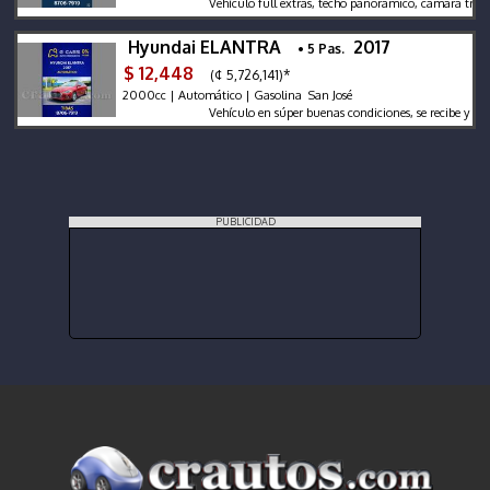
Vehículo full extras, techo panorámico, cámara trescient
Hyundai ELANTRA
2017
• 5 Pas.
$ 12,448
(¢ 5,726,141)*
2000cc | Automático | Gasolina San José
Vehículo en súper buenas condiciones, se recibe y financ
PUBLICIDAD