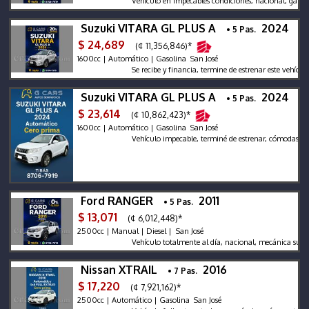
Vehículo en impecables condiciones, nacional, garantía 
Suzuki VITARA GL PLUS A
2024
• 5 Pas.
$ 24,689
(¢ 11,356,846)*
1600cc | Automático | Gasolina San José
Se recibe y financia, termine de estrenar este vehículo!
Suzuki VITARA GL PLUS A
2024
• 5 Pas.
$ 23,614
(¢ 10,862,423)*
1600cc | Automático | Gasolina San José
Vehículo impecable, terminé de estrenar, cómodas cuota
Ford RANGER
2011
• 5 Pas.
$ 13,071
(¢ 6,012,448)*
2500cc | Manual | Diesel | San José
Vehículo totalmente al día, nacional, mecánica súper bi
Nissan XTRAIL
2016
• 7 Pas.
$ 17,220
(¢ 7,921,162)*
2500cc | Automático | Gasolina San José