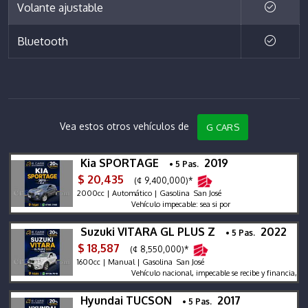
Volante ajustable
Bluetooth
Vea estos otros vehículos de
G CARS
Kia SPORTAGE
2019
• 5 Pas.
$ 20,435
(¢ 9,400,000)*
2000cc | Automático | Gasolina San José
Vehículo impecable: sea si por
Suzuki VITARA GL PLUS Z
2022
• 5 Pas.
$ 18,587
(¢ 8,550,000)*
1600cc | Manual | Gasolina San José
Vehículo nacional, impecable se recibe y financia, garant
Hyundai TUCSON
2017
• 5 Pas.