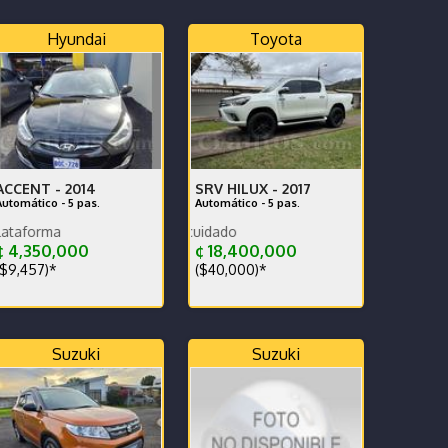
Hyundai
Toyota
ACCENT -
2014
SRV HILUX -
2017
Automático - 5 pas.
Automático - 5 pas.
Nunca trabajado en plataforma
Exelente carro muy
 4,350,000
¢ 18,400,000
$9,457)*
($40,000)*
Suzuki
Suzuki