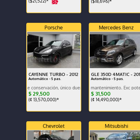
($21,522)*
($18,696)*
Porsche
Mercedes Benz
CAYENNE TURBO -
2012
GLE 350D 4MATIC -
20
Automático - 5 pas.
Automático - 5 pas.
o de conservación, único dueño, muy bajo km, nacional. Vehículo de 
Bajo km, excelente mantenimiento. Exc potencia y baj
Muy bajo km, en excele
$ 29,500
$ 31,500
(¢ 13,570,000)*
(¢ 14,490,000)*
Chevrolet
Mitsubishi