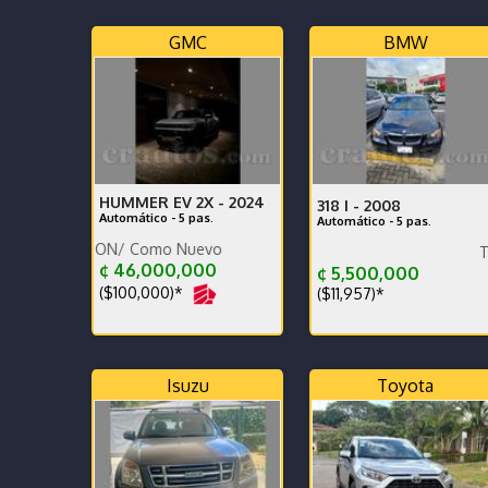
GMC
BMW
HUMMER EV 2X -
2024
318 I -
2008
Automático - 5 pas.
Automático - 5 pas.
PCION/ Como Nuevo
TIPO DEPO
¢ 46,000,000
¢ 5,500,000
($100,000)*
($11,957)*
Isuzu
Toyota