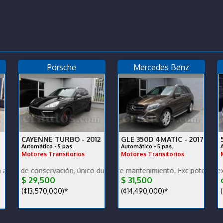
Porsche
Mercedes Benz
CAYENNE TURBO -
2012
GLE 350D 4MATIC -
2017
Automático - 5 pas.
Automático - 5 pas.
Motores Transitorios
Motores Transitorios
nico dueño, garantía de fábrica, financiamiento.
onservación, único dueño, muy bajo km, nacional. Vehículo de oportu
Bajo km, excelente mantenimiento. Exc potencia y bajo con
Muy bajo km, en excelentes c
$ 29,500
$ 31,500
¢
(¢13,570,000)*
(¢14,490,000)*
(