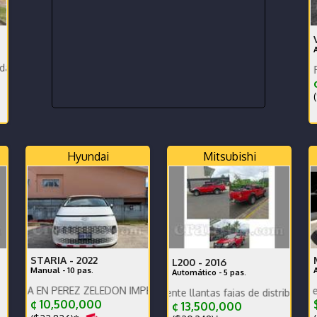
no se necesita!Garantía! Mant.Incluido!
ARA TRASPASO
BICOLOR LLANTAS FIRESTON
¢
(
Hyundai
Mitsubishi
STARIA -
2022
L200 -
2016
Manual - 10 pas.
Automático - 5 pas.
 PEREZ ZELEDON IMPECABLE VEHICULO FAMILIAR NUNCA USADO PA
Para terminarlo de estrenar! C
Precio negociable recién pintado
Motor y caja Excelente llantas fajas de distribución y bateri
¢ 10,500,000
$
¢ 13,500,000