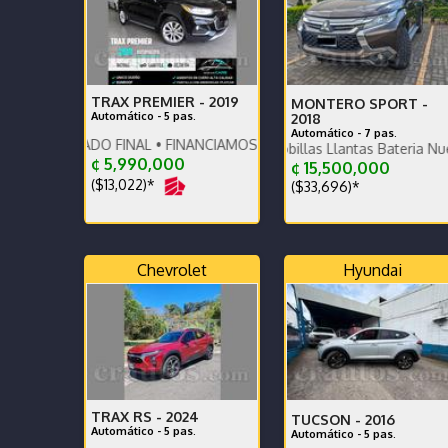
TRAX PREMIER -
2019
MONTERO SPORT -
Automático - 5 pas.
2018
Automático - 7 pas.
TADO FINAL • FINANCIAMOS • RECIBIMOS • DAMOS GARANTÍA
Único dueño - Escobillas Llantas Bateria Nuevas - Re
¢ 5,990,000
¢ 15,500,000
($13,022)*
($33,696)*
Chevrolet
Hyundai
TRAX RS -
2024
TUCSON -
2016
Automático - 5 pas.
Automático - 5 pas.