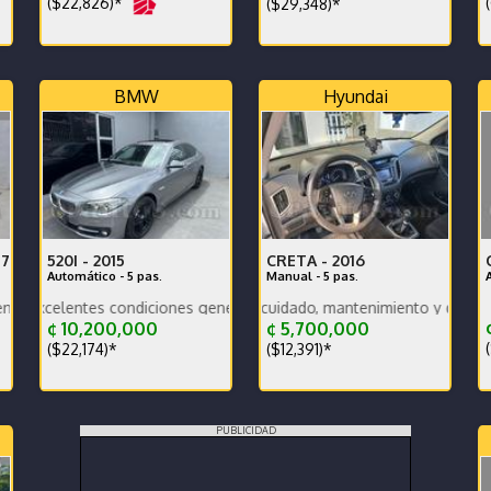
($22,826)*
(
($29,348)*
BMW
Hyundai
17
520I -
2015
CRETA -
2016
Automático - 5 pas.
Manual - 5 pas.
oportunidad!
o consumo. Financiamiento disponible.
ntes condiciones generales. Vehículo nacional.
Vehículo muy bien cuidado, mantenimiento y documentos al día,
¢
¢ 10,200,000
¢ 5,700,000
(
($22,174)*
($12,391)*
PUBLICIDAD