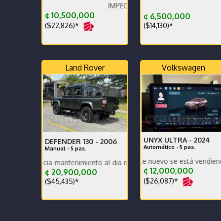
IMPECABLE.
Diésel muy Económico E
¢ 10,500,000
¢ 6,500,000
($22,826)*
($14,130)*
Land Rover
Volkswagen
UNYX ULTRA -
2024
DEFENDER 130 -
2006
Automático - 5 pas.
Manual - 5 pas.
Carro prácticamente nuevo se está vendiendo por com
encia-mantenimiento al dia respaldo -pocos kilometros-
¢ 12,000,000
¢ 20,900,000
($26,087)*
($45,435)*