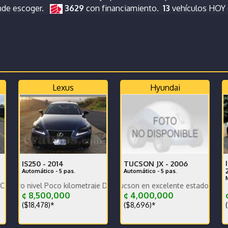
nde escoger.
3629
con financiamiento.
13
vehículos HOY
Lexus
Hyundai
IS250 -
2014
TUCSON JX -
2006
Automático - 5 pas.
Automático - 5 pas.
vel Poco kilometraje Dekra limpio Full extras Muy bien cuidado Econo
Se vende Hyundai Tucson en excelente estado general. Buena 
V
¢ 8,500,000
¢ 4,000,000
¢
($18,478)*
($8,696)*
(