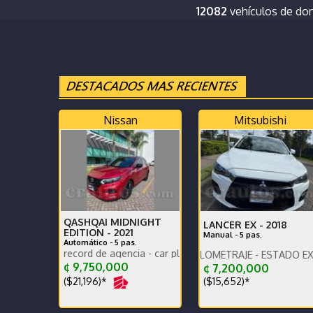
12082
vehículos de do
Nissan
Mitsubishi
QASHQAI MIDNIGHT
LANCER EX -
2018
EDITION -
2021
Manual - 5 pas.
Automático - 5 pas.
 - record de agencia - car play - poco km un solo dueño
CAR PLAY - POCO KILOMETRAJE - ESTADO EXCELENTE -
Calidad Toyota a otro ni
¢ 9,750,000
¢ 7,200,000
($21,196)*
($15,652)*