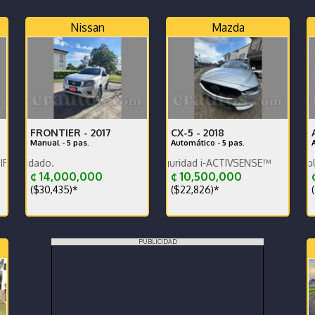
Nissan
Mazda
FRONTIER -
2017
CX-5 -
2018
Manual - 5 pas.
Automático - 5 pas.
RTIVO
Equipamiento de seguridad i-ACTIVSENSE™
Unico dueño muy cuidado.
¢ 14,000,000
¢ 10,500,000
¢
($30,435)*
($22,826)*
(
PUBLICIDAD