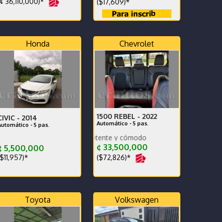
¢ 36,110,000)*
($17,609)*
Honda
Chevrolet
1500 REBEL -
2022
CIVIC -
2014
Automático - 5 pas.
Automático - 5 pas.
Vehiculo amplio potente y cómodo
 kilometraje original, listo para usar
¢ 33,500,000
 5,500,000
($72,826)*
$11,957)*
Toyota
Volkswagen