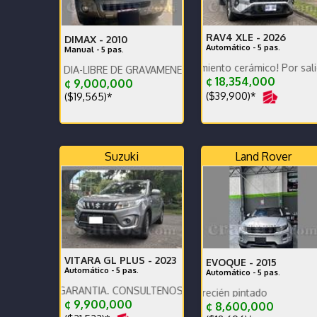
RAV4 XLE -
2026
DIMAX -
2010
Automático - 5 pas.
Manual - 5 pas.
Como Nuevo! Tratamiento cerámico! Por salida del país 
AL DIA-LIBRE DE GRAVAMENES-LLANTAS EN BUEN ESTADO-LISTO P
¢ 18,354,000
¢ 9,000,000
($39,900)*
($19,565)*
Suzuki
Land Rover
VITARA GL PLUS -
2023
EVOQUE -
2015
Automático - 5 pas.
Automático - 5 pas.
O, GARANTÍA. CONSULTENOS POR AUTOS QUE RECIBIMOS.
UNICO DUEÑO ESTA EN
¢ 9,900,000
¢ 8,600,000