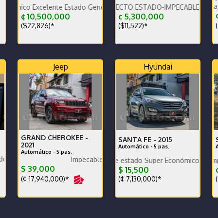
Garantía de agencia.rack Thule
xcelente Estado General tapicería excelente
VEHÍCULO EN PERFECTO ESTADO-IMPECABLE-POCO KILOMET
¢
¢ 10,500,000
¢ 5,300,000
(
($22,826)*
($11,522)*
Jeep
Hyundai
GRAND CHEROKEE -
SANTA FE -
2015
2021
Automático - 5 pas.
Automático - 5 pas.
pra de otro.
Impecable
Poco km. Excelente estado Super Económico
Mantenimiento completo llantas
$ 39,000
$ 15,500
¢
(¢ 17,940,000)*
(¢ 7,130,000)*
(