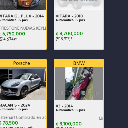
VITARA GL PLUX -
2014
VITARA -
2018
Automático - 5 pas.
Automático - 5 pas.
E NUEVAS KEYLESS ENCEDIDO DE BOTON MUY ECONOMICO Y COMP
¢ 8,700,000
 6,750,000
($18,913)*
$14,674)*
Porsche
BMW
MACAN S -
2024
X3 -
2014
Automático - 5 pas.
Automático - 5 pas.
RA TURISMO
omprado en agencia, único dueño, garantía de fábrica, financiamiento
a nuevas Dekra cámaras pantalla y GPS
Listo para inscribir
 78,500
¢ 8,100,000