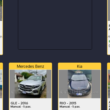
Toyota Rav. extra version ame
cor de Agencia - No ha tenido Choques
¢
(
Mercedes Benz
Kia
GLE -
2016
RIO -
2015
Manual - 5 pas.
Manual - 5 pas.