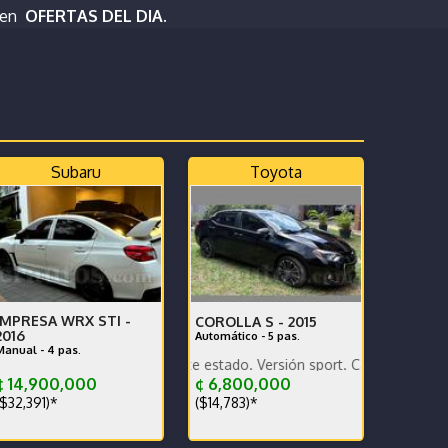
 en
OFERTAS DEL DIA.
Subaru
Toyota
IMPRESA WRX STI -
COROLLA S -
2015
2016
Automático - 5 pas.
Manual - 4 pas.
mic
Pintura Caja en perfecto estado
ehículo en excelente estado. Versión sport. Caja sétima
 14,900,000
¢ 6,800,000
$32,391)*
($14,783)*