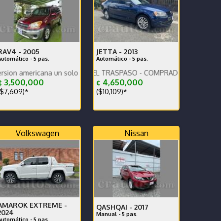
RAV4 -
2005
JETTA -
2013
Automático - 5 pas.
Automático - 5 pas.
ricana un solo dueño.
PAGO LA MITAD DEL TRASPASO - COMPRADO EN CR
 3,500,000
¢ 4,650,000
$7,609)*
($10,109)*
Volkswagen
Nissan
AMAROK EXTREME -
QASHQAI -
2017
2024
Manual - 5 pas.
Automático - 5 pas.