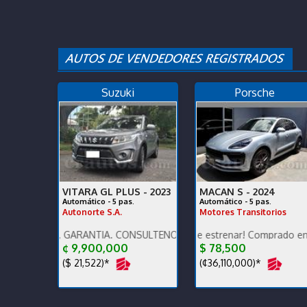
Suzuki
Porsche
VITARA GL PLUS -
2023
MACAN S -
2024
Automático - 5 pas.
Automático - 5 pas.
Autonorte S.A.
Motores Transitorios
NTO, GARANTÍA. CONSULTENOS POR AUTOS QUE RECIBIMOS.
Para terminarlo de estrenar! Comprado en agencia, ú
Excelente estado de c
¢ 9,900,000
$ 78,500
($ 21,522)*
(¢36,110,000)*