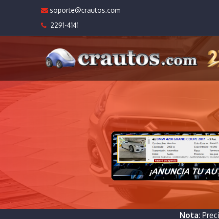
soporte@crautos.com
2291-4141
Nota:
Prec