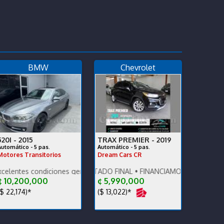
BMW
Chevrolet
520I -
2015
TRAX PREMIER -
2019
Automático - 5 pas.
Automático - 5 pas.
Motores Transitorios
Dream Cars CR
nidad!
sumo. Financiamiento disponible.
ondiciones generales. Vehículo nacional.
PRECIO DESCONTADO FINAL • FINANCIAMOS • RECIBIMOS • DAM
 10,200,000
¢ 5,990,000
$ 22,174)*
($ 13,022)*