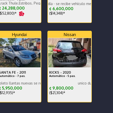
.Estribos. Pegadero. Tapa Rígida y canasta Thule extra
RAJE-PERFECTO MANTENIMIENTO PREVENTIVO
Impecable todo al día - se recibe vehículo menor valor garantía x escr
 24,288,000
¢ 6,600,000
$52,800)*
($14,348)*
Hyundai
Nissan
SANTA FE -
2011
KICKS -
2020
Automático - 7 pas.
Automático - 5 pas.
 nuevas se recibe y se financia traspaso incluido en efectivo
unico dueño
 5,950,000
¢ 9,800,000
$12,935)*
($21,304)*