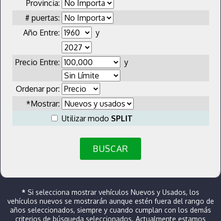
Provincia:
# puertas:
Año Entre:
y
Precio Entre:
y
Ordenar por:
*Mostrar:
Utilizar modo
SPLIT
BUSCAR
*
Si selecciona mostrar vehículos Nuevos y Usados, los
vehículos nuevos se mostrarán aunque estén fuera del rango de
años seleccionados, siempre y cuando cumplan con los demás
criterios de búsqueda seleccionados. Actualmente estamos