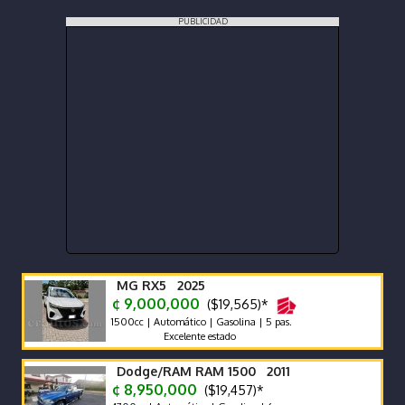
PUBLICIDAD
MG RX5 2025
¢ 9,000,000
($19,565)*
1500cc | Automático | Gasolina | 5 pas.
Excelente estado
Dodge/RAM RAM 1500 2011
¢ 8,950,000
($19,457)*