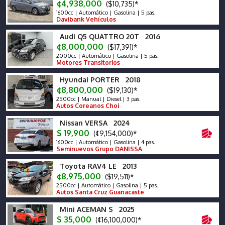
¢4,938,000
($10,735)*
1600cc | Automático | Gasolina | 5 pas.
Davibank Vehículos
Audi Q5 QUATTRO 20T 2016
¢8,000,000
($17,391)*
2000cc | Automático | Gasolina | 5 pas.
Motores Transitorios
Hyundai PORTER 2018
¢8,800,000
($19,130)*
2500cc | Manual | Diesel | 3 pas.
Autos Coreanos Choi
Nissan VERSA 2024
$ 19,900
(¢9,154,000)*
1600cc | Automático | Gasolina | 4 pas.
Seminuevos Grupo DANISSA
Toyota RAV4 LE 2013
¢8,975,000
($19,511)*
2500cc | Automático | Gasolina | 5 pas.
Autos Santa Cruz Guanacaste
Mini ACEMAN S 2025
$ 35,000
(¢16,100,000)*