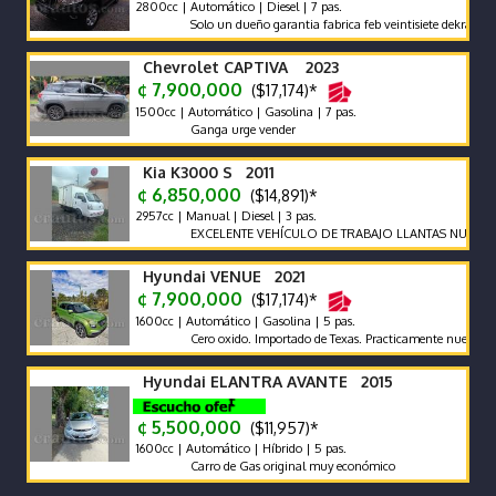
2800cc | Automático | Diesel | 7 pas.
Solo un dueño garantia fabrica feb veintisiete dekra dos mil vei
Chevrolet CAPTIVA 2023
¢ 7,900,000
($17,174)*
1500cc | Automático | Gasolina | 7 pas.
Ganga urge vender
Kia K3000 S 2011
¢ 6,850,000
($14,891)*
2957cc | Manual | Diesel | 3 pas.
EXCELENTE VEHÍCULO DE TRABAJO LLANTAS NUEVAS
Hyundai VENUE 2021
¢ 7,900,000
($17,174)*
1600cc | Automático | Gasolina | 5 pas.
Cero oxido. Importado de Texas. Practicamente nuevo
Hyundai ELANTRA AVANTE 2015
¢ 5,500,000
($11,957)*
1600cc | Automático | Híbrido | 5 pas.
Carro de Gas original muy económico