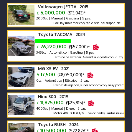
Volkswagen JETTA 2015
¢ 6,000,000
($13,043)*
2000cc | Manual | Gasolina | 5 pas.
CarPlay inalambrico y radio original disponible
Toyota TACOMA 2024
¢ 26,220,000
($57,000)*
3456cc | Automático | Gasolina | 5 pas.
Termine de estrenar. Garantía vigente con Purdy. Mantenimi
MG XS EV 2021
$ 17,500
(¢8,050,000)*
0cc | Automático | Eléctrico | 5 pas.
Récord de agencia,súper económico y muy potente,full extra
Hino 300 2019
¢ 11,875,000
($25,815)*
4000cc | Manual | Diesel | 3 pas.
Motor 4000 TDI,T/M 5 velocidades,llantas nuevas,aros,fren
Toyota RUSH 2024
¢ 10,500,000
($22,826)*