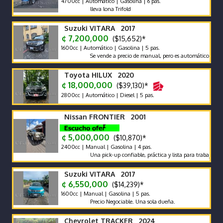
4700cc | Automático | Gasolina | 6 pas.
lleva lona Trifold
Suzuki VITARA 2017
¢ 7,200,000
($15,652)*
1600cc | Automático | Gasolina | 5 pas.
Se vende a precio de manual, pero es automático y cuenta con
Toyota HILUX 2020
¢ 18,000,000
($39,130)*
2800cc | Automático | Diesel | 5 pas.
Nissan FRONTIER 2001
¢ 5,000,000
($10,870)*
2400cc | Manual | Gasolina | 4 pas.
Una pick-up confiable, práctica y lista para trabajar o disfrut
Suzuki VITARA 2017
¢ 6,550,000
($14,239)*
1600cc | Manual | Gasolina | 5 pas.
Precio Negociable. Una sola dueña.
Chevrolet TRACKER 2024