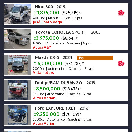
Hino 300 2019
¢11,875,000
($25,815)*
4000cc | Manual | Diesel | 3 pas.
José Pablo Vega
Toyota COROLLA SPORT 2003
¢3,975,000
($8,641)*
1800cc | Automático | Gasolina | 5 pas.
Autos A&Y
Mazda CX-5 2024
¢16,000,000
($34,783)*
2000cc | Automático | Gasolina | 5 pas.
Villamotors
Dodge/RAM DURANGO 2013
¢8,500,000
($18,478)*
3600cc | Automático | Gasolina | 7 pas.
Autos Adrian
Ford EXPLORER XLT 2016
¢9,250,000
($20,109)*
2300cc | Automático | Gasolina | 7 pas.
Autos Adrian