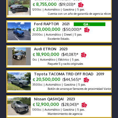
¢ 8,755,000
($19,033)*
1200cc | Automático | Gasolina | 5 pas.
Cuenta con un año de garantía de agencia récord de agencia
Ford RAPTOR 2021
¢ 23,000,000
($50,000)*
2000cc | Automático | Diesel | 5 pas.
Excelente Estado.
Audi ETRON 2023
¢ 18,900,000
($41,087)*
0cc | Automático | Eléctrico | 5 pas.
Paquete S y racks originales
Toyota TACOMA TRD OFF ROAD 2019
¢ 20,500,000
($44,565)*
3500cc | Automático | Gasolina | 5 pas.
Botón de arranque Sensores de proximidad Varios modos de 
Nissan QASHQAI 2023
¢ 12,900,000
($28,043)*
1300cc | Automático | Gasolina | 5 pas.
Mantenimiento de agencia