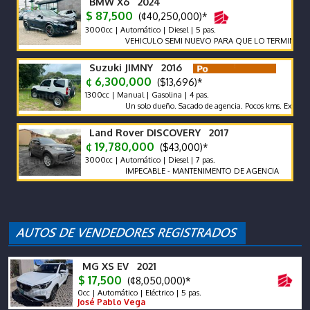
BMW X6 2024
$ 87,500
(¢40,250,000)*
3000cc | Automático | Diesel | 5 pas.
VEHICULO SEMI NUEVO PARA QUE LO TERMINE DE EST
Suzuki JIMNY 2016
¢ 6,300,000
($13,696)*
1300cc | Manual | Gasolina | 4 pas.
Un solo dueño. Sacado de agencia. Pocos kms. Excelentes Con
Land Rover DISCOVERY 2017
¢ 19,780,000
($43,000)*
3000cc | Automático | Diesel | 7 pas.
IMPECABLE - MANTENIMENTO DE AGENCIA
MG XS EV 2021
$ 17,500
(¢8,050,000)*
0cc | Automático | Eléctrico | 5 pas.
José Pablo Vega