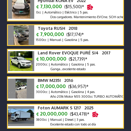
Hyundai KONA EV 2022
¢ 7,130,000
($15,500)*
0cc | Automático | Eléctrico | 5 pas.
Dos cargadores. Mantenimiento EVOne. SOH ochenta y cinco p
Toyota RUSH 2018
¢ 7,900,000
($17,174)*
1500cc | Manual | Gasolina | 5 pas.
Land Rover EVOQUE PURÉ SI4 2017
¢ 10,000,000
($21,739)*
2000cc | Automático | Gasolina | 5 pas.
Ganga…excelente estado
BMW M235I 2016
¢ 17,000,000
($36,957)*
3000cc | Automático | Gasolina | 4 pas.
Año 2016 Motor N55 3000cc TURBO AUTOMÁTICO Cambios en 
Foton AUMARK S 1217 2025
¢ 20,000,000
($43,478)*
3800cc | Manual | Diesel | 3 pas.
Excelente estado con todo al día