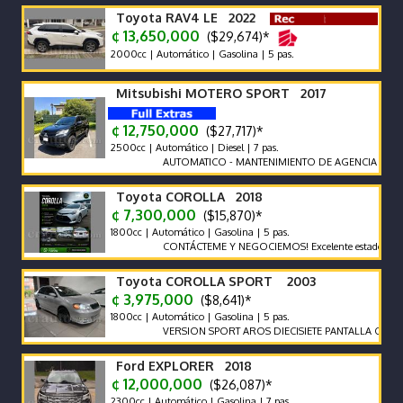
Toyota RAV4 LE 2022
¢ 13,650,000
($29,674)*
2000cc | Automático | Gasolina | 5 pas.
Mitsubishi MOTERO SPORT 2017
¢ 12,750,000
($27,717)*
2500cc | Automático | Diesel | 7 pas.
AUTOMATICO - MANTENIMIENTO DE AGENCIA - UNICO DU
Toyota COROLLA 2018
¢ 7,300,000
($15,870)*
1800cc | Automático | Gasolina | 5 pas.
CONTÁCTEME Y NEGOCIEMOS! Excelente estado.
Toyota COROLLA SPORT 2003
¢ 3,975,000
($8,641)*
1800cc | Automático | Gasolina | 5 pas.
VERSION SPORT AROS DIECISIETE PANTALLA CAMARA 
Ford EXPLORER 2018
¢ 12,000,000
($26,087)*
2300cc | Automático | Gasolina | 7 pas.