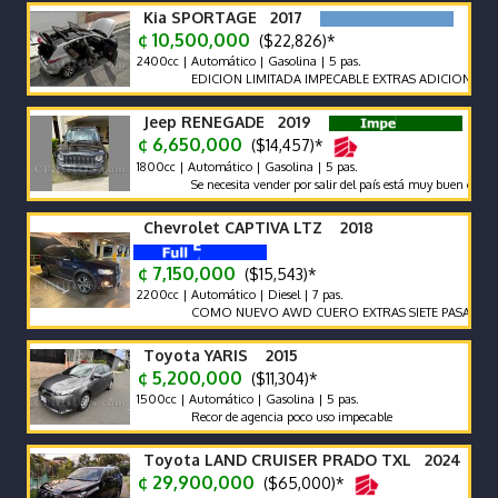
Kia SPORTAGE 2017
¢ 10,500,000
($22,826)*
2400cc | Automático | Gasolina | 5 pas.
EDICION LIMITADA IMPECABLE EXTRAS ADICIONALES
Jeep RENEGADE 2019
¢ 6,650,000
($14,457)*
1800cc | Automático | Gasolina | 5 pas.
Se necesita vender por salir del país está muy buen cuidado
Chevrolet CAPTIVA LTZ 2018
¢ 7,150,000
($15,543)*
2200cc | Automático | Diesel | 7 pas.
COMO NUEVO AWD CUERO EXTRAS SIETE PASAJEROS
Toyota YARIS 2015
¢ 5,200,000
($11,304)*
1500cc | Automático | Gasolina | 5 pas.
Recor de agencia poco uso impecable
Toyota LAND CRUISER PRADO TXL 2024
¢ 29,900,000
($65,000)*