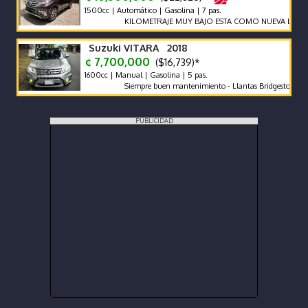
1500cc | Automático | Gasolina | 7 pas.
KILOMETRAJE MUY BAJO ESTA COMO NUEVA LLAME Y 
Suzuki VITARA 2018
¢ 7,700,000
($16,739)*
1600cc | Manual | Gasolina | 5 pas.
Siempre buen mantenimiento - Llantas Bridgestone como nue
PUBLICIDAD