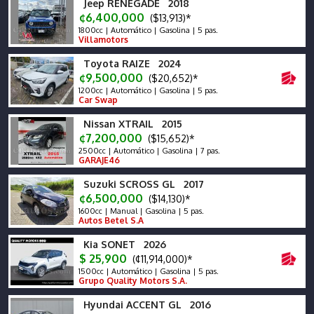
Jeep RENEGADE 2018
¢6,400,000
($13,913)*
1800cc | Automático | Gasolina | 5 pas.
Villamotors
Toyota RAIZE 2024
¢9,500,000
($20,652)*
1200cc | Automático | Gasolina | 5 pas.
Car Swap
Nissan XTRAIL 2015
¢7,200,000
($15,652)*
2500cc | Automático | Gasolina | 7 pas.
GARAJE46
Suzuki SCROSS GL 2017
¢6,500,000
($14,130)*
1600cc | Manual | Gasolina | 5 pas.
Autos Betel S.A
Kia SONET 2026
$ 25,900
(¢11,914,000)*
1500cc | Automático | Gasolina | 5 pas.
Grupo Quality Motors S.A.
Hyundai ACCENT GL 2016