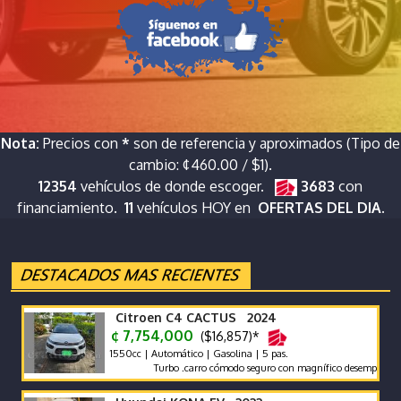
Nota:
Precios con
*
son de referencia y aproximados (Tipo de
cambio: ¢460.00 / $1).
12354
vehículos de donde escoger.
3683
con
financiamiento.
11
vehículos HOY en
OFERTAS DEL DIA.
Citroen C4 CACTUS 2024
¢ 7,754,000
($16,857)*
1550cc | Automático | Gasolina | 5 pas.
Turbo .carro cómodo seguro con magnífico desempeño