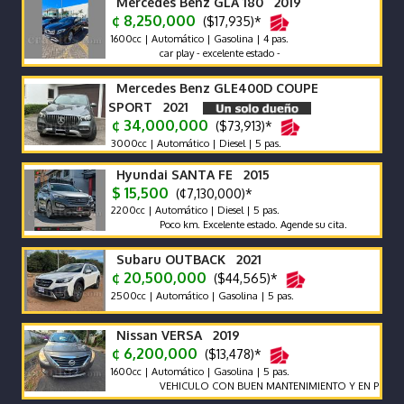
Mercedes Benz GLA 180 2019
¢ 8,250,000
($17,935)*
1600cc | Automático | Gasolina | 4 pas.
car play - excelente estado -
Mercedes Benz GLE400D COUPE
SPORT 2021
¢ 34,000,000
($73,913)*
3000cc | Automático | Diesel | 5 pas.
Hyundai SANTA FE 2015
$ 15,500
(¢7,130,000)*
2200cc | Automático | Diesel | 5 pas.
Poco km. Excelente estado. Agende su cita.
Subaru OUTBACK 2021
¢ 20,500,000
($44,565)*
2500cc | Automático | Gasolina | 5 pas.
Nissan VERSA 2019
¢ 6,200,000
($13,478)*
1600cc | Automático | Gasolina | 5 pas.
VEHICULO CON BUEN MANTENIMIENTO Y EN PERFECTO 