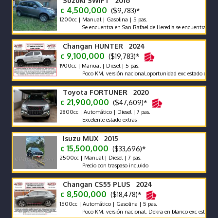
Suzuki SWIFT 2016
¢ 4,500,000
($9,783)*
1200cc | Manual | Gasolina | 5 pas.
Se encuentra en San Rafael de Heredia se encuentra en excele
Changan HUNTER 2024
¢ 9,100,000
($19,783)*
1900cc | Manual | Diesel | 5 pas.
Poco KM, versión nacional.oportunidad exc estado carrocería 
Toyota FORTUNER 2020
¢ 21,900,000
($47,609)*
2800cc | Automático | Diesel | 7 pas.
Excelente estado extras
Isuzu MUX 2015
¢ 15,500,000
($33,696)*
2500cc | Manual | Diesel | 7 pas.
Precio con traspaso incluido
Changan CS55 PLUS 2024
¢ 8,500,000
($18,478)*
1500cc | Automático | Gasolina | 5 pas.
Poco KM, versión nacional. Dekra en blanco exc estado carroc