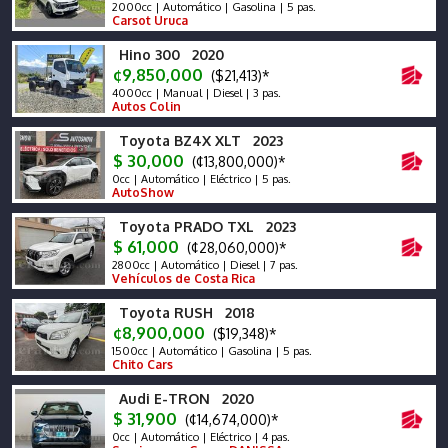
2000cc | Automático | Gasolina | 5 pas.
Carsot Uruca
Hino 300 2020
¢9,850,000
($21,413)*
4000cc | Manual | Diesel | 3 pas.
Autos Colin
Toyota BZ4X XLT 2023
$ 30,000
(¢13,800,000)*
0cc | Automático | Eléctrico | 5 pas.
AutoShow
Toyota PRADO TXL 2023
$ 61,000
(¢28,060,000)*
2800cc | Automático | Diesel | 7 pas.
Vehículos de Costa Rica
Toyota RUSH 2018
¢8,900,000
($19,348)*
1500cc | Automático | Gasolina | 5 pas.
Chito Cars
Audi E-TRON 2020
$ 31,900
(¢14,674,000)*
0cc | Automático | Eléctrico | 4 pas.