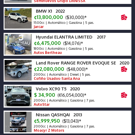
Seminuevos Grupo DANISSA
BMW X1 2022
¢13,800,000
($30,000)*
1500cc | Automático | Gasolina | 5 pas.
Jarcar
Hyundai ELANTRA LIMITED 2017
¢6,475,000
($14,076)*
1800cc | Automático | Gasolina | 5 pas.
Autos Bertheau
Land Rover RANGE ROVER EVOQUE SE 2020
¢22,080,000
($48,000)*
2000cc | Automático | Diesel | 5 pas.
Cofiño Usados-Santa Ana
Volvo XC90 T5 2020
$ 34,900
(¢16,054,000)*
2000cc | Automático | Gasolina | 7 pas.
AutoStar
Nissan QASHQAI 2013
¢5,999,950
($13,043)*
2000cc | Automático | Gasolina | 7 pas.
Moacyr Z Motors