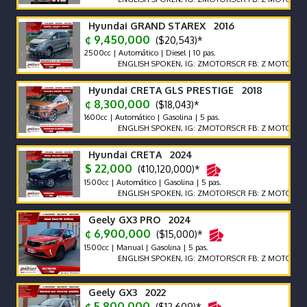
Hyundai GRAND STAREX 2016
¢ 9,450,000
($20,543)*
2500cc | Automático | Diesel | 10 pas.
ENGLISH SPOKEN, IG: ZMOTORSCR FB: Z MOTORS. Contáct
Hyundai CRETA GLS PRESTIGE 2018
¢ 8,300,000
($18,043)*
1600cc | Automático | Gasolina | 5 pas.
ENGLISH SPOKEN, IG: ZMOTORSCR FB: Z MOTORS. Contáct
Hyundai CRETA 2024
$ 22,000
(¢10,120,000)*
1500cc | Automático | Gasolina | 5 pas.
ENGLISH SPOKEN, IG: ZMOTORSCR FB: Z MOTORS. Contáct
Geely GX3 PRO 2024
¢ 6,900,000
($15,000)*
1500cc | Manual | Gasolina | 5 pas.
ENGLISH SPOKEN, IG: ZMOTORSCR FB: Z MOTORS. Contáct
Geely GX3 2022
¢ 5,800,000
($12,609)*