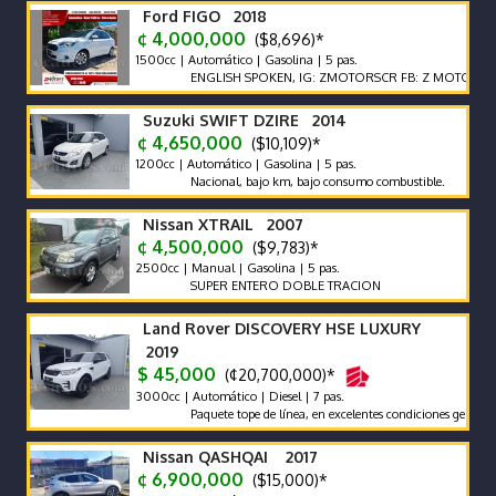
Ford FIGO 2018
¢ 4,000,000
($8,696)*
1500cc | Automático | Gasolina | 5 pas.
ENGLISH SPOKEN, IG: ZMOTORSCR FB: Z MOTORS. Contáct
Suzuki SWIFT DZIRE 2014
¢ 4,650,000
($10,109)*
1200cc | Automático | Gasolina | 5 pas.
Nacional, bajo km, bajo consumo combustible.
Nissan XTRAIL 2007
¢ 4,500,000
($9,783)*
2500cc | Manual | Gasolina | 5 pas.
SUPER ENTERO DOBLE TRACION
Land Rover DISCOVERY HSE LUXURY
2019
$ 45,000
(¢20,700,000)*
3000cc | Automático | Diesel | 7 pas.
Paquete tope de línea, en excelentes condiciones generales. Fi
Nissan QASHQAI 2017
¢ 6,900,000
($15,000)*