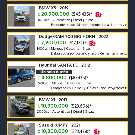
BMW X5 2019
¢ 20,900,000
($45,435)*
3000cc | Automático | Diesel | 5 pas.
Excelente estado. Mantenimiento al día. Llantas vientiuno do
Dodge/RAM 700 BIG HORN 2022
¢ 7,900,000
($17,174)*
1400cc | Manual | Gasolina | 5 pas.
Dekra al día por dos año y récord de mantenimientos de agencia
Hyundai SANTA FE 2012
¢ 4,800,000
($10,435)*
2400cc | Manual | Gasolina | 5 pas.
Comprado en Grupo Q. Único dueño. Proyectores Biled. Pantall
BMW X1 2017
¢ 10,900,000
($23,696)*
2000cc | Automático | Diesel | 5 pas.
Suzuki JUMPY 2021
¢ 10,800,000
($23,478)*