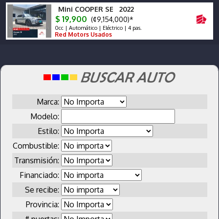
Mini COOPER SE 2022
$ 19,900
(¢9,154,000)*
0cc | Automático | Eléctrico | 4 pas.
Red Motors Usados
Marca:
Modelo:
Estilo:
Combustible:
Transmisión:
Financiado:
Se recibe:
Provincia:
# puertas: