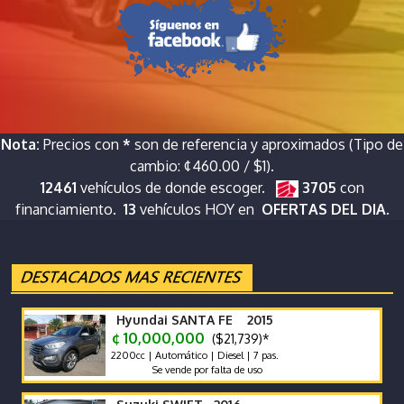
Nota:
Precios con
*
son de referencia y aproximados (Tipo de
cambio: ¢460.00 / $1).
12461
vehículos de donde escoger.
3705
con
financiamiento.
13
vehículos HOY en
OFERTAS DEL DIA.
Hyundai SANTA FE 2015
¢ 10,000,000
($21,739)*
2200cc | Automático | Diesel | 7 pas.
Se vende por falta de uso