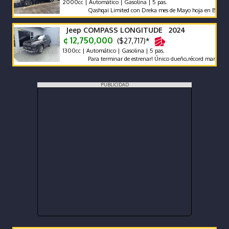
2000cc | Automático | Gasolina | 5 pas.
Qashqai Limited con Dreka mes de Mayo hoja en Blanco
Jeep COMPASS LONGITUDE 2024
¢ 12,750,000
($27,717)*
1300cc | Automático | Gasolina | 5 pas.
Para terminar de estrenar! Único dueño,récord mant agencia,
PUBLICIDAD