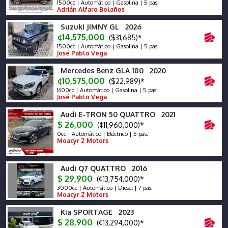
1500cc | Automático | Gasolina | 5 pas.
Adrián Alfaro Bolaños
Suzuki JIMNY GL 2026
¢14,575,000
($31,685)*
1500cc | Automático | Gasolina | 5 pas.
José Pablo Vega
Mercedes Benz GLA 180 2020
¢10,575,000
($22,989)*
1600cc | Automático | Gasolina | 5 pas.
José Pablo Vega
Audi E-TRON 50 QUATTRO 2021
$ 26,000
(¢11,960,000)*
0cc | Automático | Eléctrico | 5 pas.
Moacyr Z Motors
Audi Q7 QUATTRO 2016
$ 29,900
(¢13,754,000)*
3000cc | Automático | Diesel | 7 pas.
Moacyr Z Motors
Kia SPORTAGE 2023
$ 28,900
(¢13,294,000)*