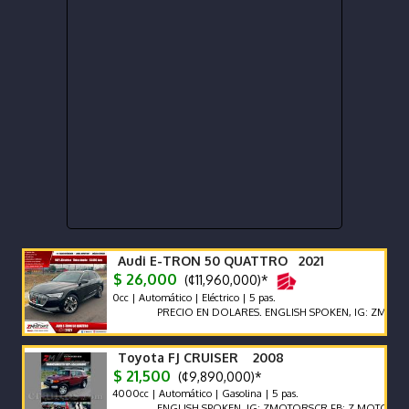
Audi E-TRON 50 QUATTRO 2021
$ 26,000
(¢11,960,000)*
0cc | Automático | Eléctrico | 5 pas.
PRECIO EN DOLARES. ENGLISH SPOKEN, IG: ZMOTORSCR F
Toyota FJ CRUISER 2008
$ 21,500
(¢9,890,000)*
4000cc | Automático | Gasolina | 5 pas.
ENGLISH SPOKEN, IG: ZMOTORSCR FB: Z MOTORS. Contáct