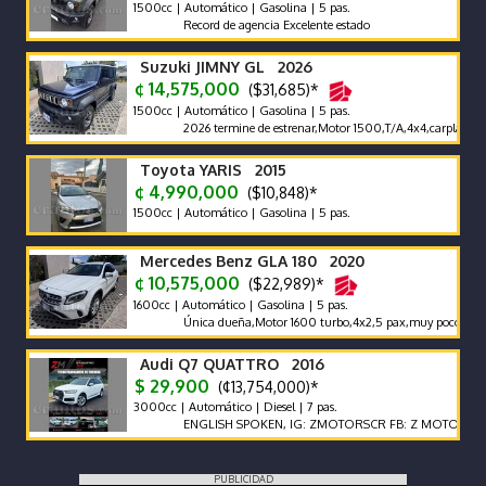
1500cc | Automático | Gasolina | 5 pas.
Record de agencia Excelente estado
Suzuki JIMNY GL 2026
¢ 14,575,000
($31,685)*
1500cc | Automático | Gasolina | 5 pas.
2026 termine de estrenar,Motor 1500,T/A,4x4,carplay,alfombra
Toyota YARIS 2015
¢ 4,990,000
($10,848)*
1500cc | Automático | Gasolina | 5 pas.
Mercedes Benz GLA 180 2020
¢ 10,575,000
($22,989)*
1600cc | Automático | Gasolina | 5 pas.
Única dueña,Motor 1600 turbo,4x2,5 pax,muy poco km 65000
Audi Q7 QUATTRO 2016
$ 29,900
(¢13,754,000)*
3000cc | Automático | Diesel | 7 pas.
ENGLISH SPOKEN, IG: ZMOTORSCR FB: Z MOTORS. Contáct
PUBLICIDAD