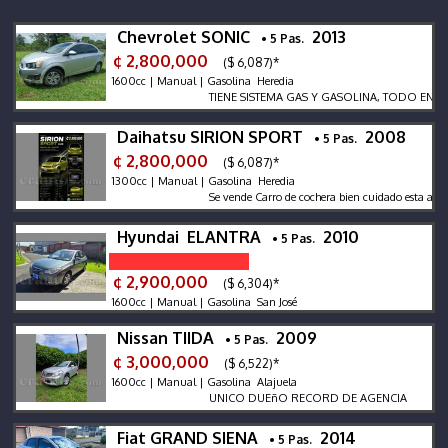
Chevrolet SONIC
2013
• 5 Pas.
¢ 2,800,000
($ 6,087)*
1600cc | Manual | Gasolina Heredia
TIENE SISTEMA GAS Y GASOLINA, TODO EN BUE
Daihatsu SIRION SPORT
2008
• 5 Pas.
¢ 2,800,000
($ 6,087)*
1300cc | Manual | Gasolina Heredia
Se vende Carro de cochera bien cuidado esta al día
Hyundai ELANTRA
2010
• 5 Pas.
¢ 2,900,000
($ 6,304)*
1600cc | Manual | Gasolina San José
Nissan TIIDA
2009
• 5 Pas.
¢ 3,000,000
($ 6,522)*
1600cc | Manual | Gasolina Alajuela
UNICO DUEñO RECORD DE AGENCIA
Fiat GRAND SIENA
2014
• 5 Pas.