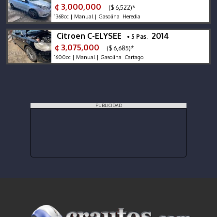
¢ 3,000,000
($ 6,522)*
1368cc | Manual | Gasolina Heredia
Citroen C-ELYSEE
2014
• 5 Pas.
¢ 3,075,000
($ 6,685)*
1600cc | Manual | Gasolina Cartago
PUBLICIDAD