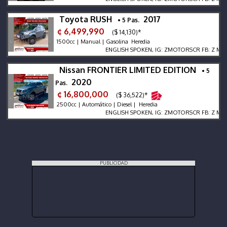
Toyota RUSH
2017
• 5 Pas.
¢ 6,499,990
($ 14,130)*
1500cc | Manual | Gasolina Heredia
ENGLISH SPOKEN, IG: ZMOTORSCR FB: Z MOTORS.
Nissan FRONTIER LIMITED EDITION
• 5
2020
Pas.
¢ 16,800,000
($ 36,522)*
2500cc | Automático | Diesel | Heredia
ENGLISH SPOKEN, IG: ZMOTORSCR FB: Z MOTORS.
PUBLICIDAD