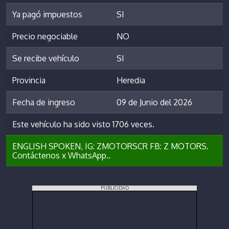
Ya pagó impuestos
SI
Precio negociable
NO
Se recibe vehículo
SI
Provincia
Heredia
Fecha de ingreso
09 de Junio del 2026
Este vehículo ha sido visto 1706 veces.
ENGLISH SPOKEN, IG: ZMOTORSCR FB: Z MOTORS.
Contáctenos x WhatsApp..
PUBLICIDAD