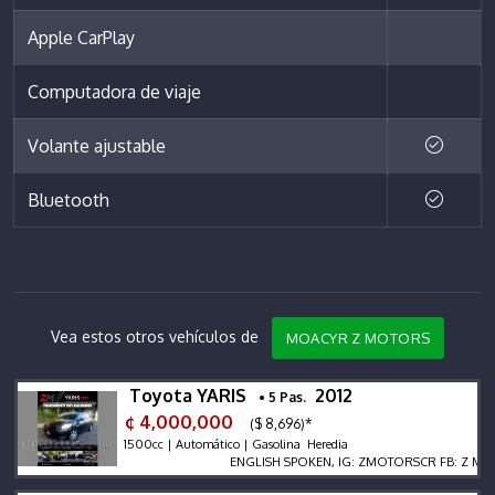
Apple CarPlay
Computadora de viaje
Volante ajustable
Bluetooth
Vea estos otros vehículos de
MOACYR Z MOTORS
Toyota YARIS
2012
• 5 Pas.
¢ 4,000,000
($ 8,696)*
1500cc | Automático | Gasolina Heredia
ENGLISH SPOKEN, IG: ZMOTORSCR FB: Z MOTORS.