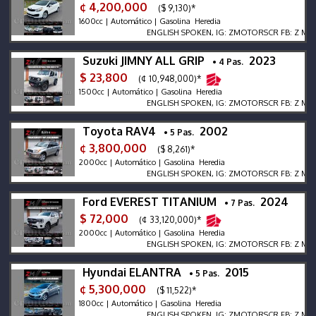
¢ 4,200,000
($ 9,130)*
1600cc | Automático | Gasolina Heredia
ENGLISH SPOKEN, IG: ZMOTORSCR FB: Z MOTORS.
Suzuki JIMNY ALL GRIP
2023
• 4 Pas.
$ 23,800
(¢ 10,948,000)*
1500cc | Automático | Gasolina Heredia
ENGLISH SPOKEN, IG: ZMOTORSCR FB: Z MOTORS.
Toyota RAV4
2002
• 5 Pas.
¢ 3,800,000
($ 8,261)*
2000cc | Automático | Gasolina Heredia
ENGLISH SPOKEN, IG: ZMOTORSCR FB: Z MOTORS.
Ford EVEREST TITANIUM
2024
• 7 Pas.
$ 72,000
(¢ 33,120,000)*
2000cc | Automático | Gasolina Heredia
ENGLISH SPOKEN, IG: ZMOTORSCR FB: Z MOTORS.
Hyundai ELANTRA
2015
• 5 Pas.
¢ 5,300,000
($ 11,522)*
1800cc | Automático | Gasolina Heredia
ENGLISH SPOKEN, IG: ZMOTORSCR FB: Z MOTORS.