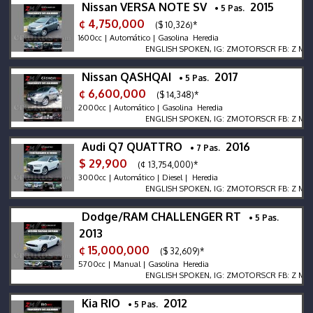
Nissan VERSA NOTE SV
2015
• 5 Pas.
¢ 4,750,000
($ 10,326)*
1600cc | Automático | Gasolina Heredia
ENGLISH SPOKEN, IG: ZMOTORSCR FB: Z MOTORS.
Nissan QASHQAI
2017
• 5 Pas.
¢ 6,600,000
($ 14,348)*
2000cc | Automático | Gasolina Heredia
ENGLISH SPOKEN, IG: ZMOTORSCR FB: Z MOTORS.
Audi Q7 QUATTRO
2016
• 7 Pas.
$ 29,900
(¢ 13,754,000)*
3000cc | Automático | Diesel | Heredia
ENGLISH SPOKEN, IG: ZMOTORSCR FB: Z MOTORS.
Dodge/RAM CHALLENGER RT
• 5 Pas.
2013
¢ 15,000,000
($ 32,609)*
5700cc | Manual | Gasolina Heredia
ENGLISH SPOKEN, IG: ZMOTORSCR FB: Z MOTORS.
Kia RIO
2012
• 5 Pas.