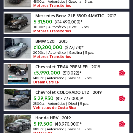
4800cc | Automático | Gasolina | 5 pas.
Motores Transitorios
Mercedes Benz GLE 350D 4MATIC 2017
$ 31,500
(¢14,490,000)*
3000cc | Automático | Diesel | 5 pas.
Motores Transitorios
BMW 520I 2015
¢10,200,000
($22,174)*
2000cc | Automático | Gasolina | 5 pas.
Motores Transitorios
Chevrolet TRAX PREMIER 2019
¢5,990,000
($13,022)*
1400cc | Automático | Gasolina | 5 pas.
Dream Cars CR
Chevrolet COLORADO LTZ 2019
$ 29,950
(¢13,777,000)*
2800cc | Automático | Diesel | 5 pas.
Vehículos de Costa Rica
Honda HRV 2019
$ 19,500
(¢8,970,000)*
1800cc | Automático | Gasolina | 5 pas.