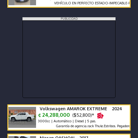
VEHÍCULO EN PERFECTO ESTADO-IMPECABLE-POCO KILO
PUBLICIDAD
Volkswagen AMAROK EXTREME 2024
¢ 24,288,000
($52,800)*
3000cc | Automático | Diesel | 5 pas.
Garantía de agencia.rack Thule.Estribos. Pegadero. Tapa Rígi
Nissan QASHQAI 2017