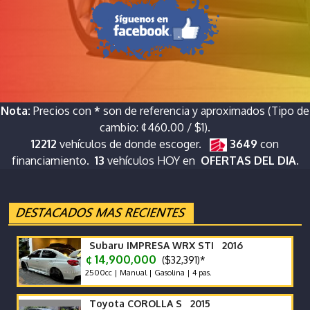
Nota:
Precios con
*
son de referencia y aproximados (Tipo de
cambio: ¢460.00 / $1).
12212
vehículos de donde escoger.
3649
con
financiamiento.
13
vehículos HOY en
OFERTAS DEL DIA.
Subaru IMPRESA WRX STI 2016
¢ 14,900,000
($32,391)*
2500cc | Manual | Gasolina | 4 pas.
Toyota COROLLA S 2015