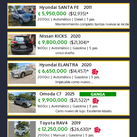
Hyundai SANTA FE 2011
¢ 5,950,000
($12,935)*
2000cc | Automático | Diesel | 7 pas.
Mantenimiento completo llantas nuevas se recibe y se financi
Nissan KICKS 2020
¢ 9,800,000
($21,304)*
1600cc | Automático | Gasolina | 5 pas.
unico dueño
Hyundai ELANTRA 2020
¢ 6,650,000
($14,457)*
2000cc | Automático | Gasolina | 5 pas.
Impecable como nuevo….
Omoda C7 2025
¢ 9,900,000
($21,522)*
1600cc | Automático | Gasolina | 5 pas.
Carro nuevo de lujo. Excelente estado.
Toyota RAV4 2019
¢ 12,250,000
($26,630)*
2000cc | Manual | Gasolina | 5 pas.