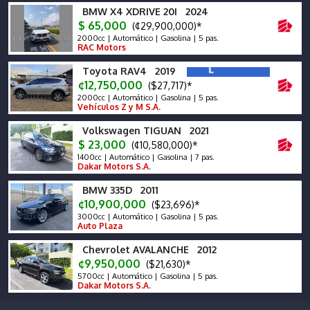
BMW X4 XDRIVE 20I 2024
$ 65,000
(¢29,900,000)*
2000cc | Automático | Gasolina | 5 pas.
RAC Motors
Toyota RAV4 2019
¢12,750,000
($27,717)*
2000cc | Automático | Gasolina | 5 pas.
Vehículos Z y M S.A.
Volkswagen TIGUAN 2021
$ 23,000
(¢10,580,000)*
1400cc | Automático | Gasolina | 7 pas.
Dakar Motors S.A.
BMW 335D 2011
¢10,900,000
($23,696)*
3000cc | Automático | Gasolina | 5 pas.
Auto Plaza
Chevrolet AVALANCHE 2012
¢9,950,000
($21,630)*
5700cc | Automático | Gasolina | 5 pas.
Dakar Motors S.A.