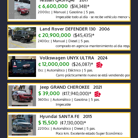
¢ 6,600,000
($14,348)*
2000cc | Manual | Gasolina | 5 pas.
Impecable todo al día - se recibe vehículo menor valor garantí
Land Rover DEFENDER 130 2006
¢ 20,900,000
($45,435)*
2400cc | Manual | Diesel | 5 pas.
comprado en agencia-mantenimiento al dia respaldo -pocos 
Volkswagen UNYX ULTRA 2024
¢ 12,000,000
($26,087)*
0cc | Automático | Eléctrico | 5 pas.
Carro prácticamente nuevo se está vendiendo por compra de 
Jeep GRAND CHEROKEE 2021
$ 39,000
(¢17,940,000)*
3600cc | Automático | Gasolina | 5 pas.
Impecable
Hyundai SANTA FE 2015
$ 15,500
(¢7,130,000)*
2200cc | Automático | Diesel | 5 pas.
Poco km. Excelente estado Super Económico