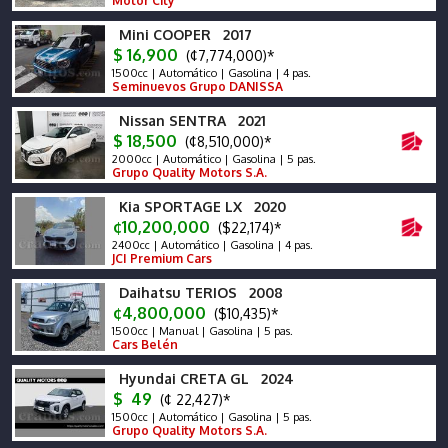
Motor City
Mini COOPER 2017
$ 16,900
(¢7,774,000)*
1500cc | Automático | Gasolina | 4 pas.
Seminuevos Grupo DANISSA
Nissan SENTRA 2021
$ 18,500
(¢8,510,000)*
2000cc | Automático | Gasolina | 5 pas.
Grupo Quality Motors S.A.
Kia SPORTAGE LX 2020
¢10,200,000
($22,174)*
2400cc | Automático | Gasolina | 4 pas.
JCI Premium Cars
Daihatsu TERIOS 2008
¢4,800,000
($10,435)*
1500cc | Manual | Gasolina | 5 pas.
Cars Belén
Hyundai CRETA GL 2024
$ 49
(¢ 22,427)*
1500cc | Automático | Gasolina | 5 pas.
Grupo Quality Motors S.A.