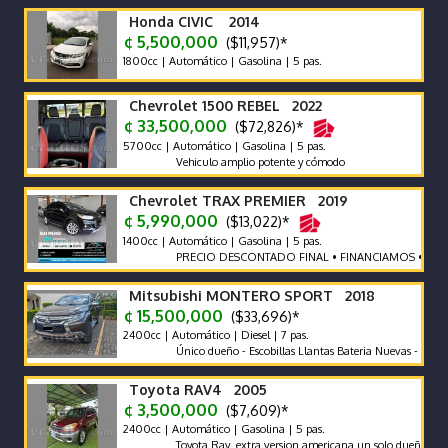
Honda CIVIC 2014
¢ 5,500,000
($11,957)*
1800cc | Automático | Gasolina | 5 pas.
Chevrolet 1500 REBEL 2022
¢ 33,500,000
($72,826)*
5700cc | Automático | Gasolina | 5 pas.
Vehiculo amplio potente y cómodo
Chevrolet TRAX PREMIER 2019
¢ 5,990,000
($13,022)*
1400cc | Automático | Gasolina | 5 pas.
PRECIO DESCONTADO FINAL • FINANCIAMOS • RECIBIM
Mitsubishi MONTERO SPORT 2018
¢ 15,500,000
($33,696)*
2400cc | Automático | Diesel | 7 pas.
Único dueño - Escobillas Llantas Bateria Nuevas - Recor de A
Toyota RAV4 2005
¢ 3,500,000
($7,609)*
2400cc | Automático | Gasolina | 5 pas.
Toyota Rav. extra version americana un solo dueño.