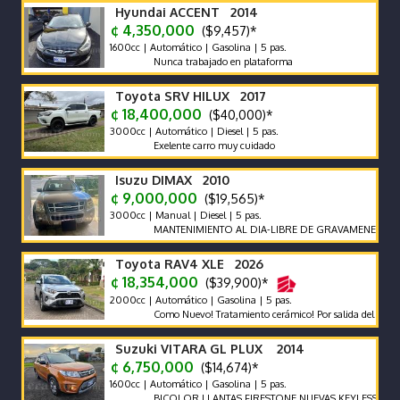
Hyundai ACCENT 2014
¢ 4,350,000
($9,457)*
1600cc | Automático | Gasolina | 5 pas.
Nunca trabajado en plataforma
Toyota SRV HILUX 2017
¢ 18,400,000
($40,000)*
3000cc | Automático | Diesel | 5 pas.
Exelente carro muy cuidado
Isuzu DIMAX 2010
¢ 9,000,000
($19,565)*
3000cc | Manual | Diesel | 5 pas.
MANTENIMIENTO AL DIA-LIBRE DE GRAVAMENES-LLANTAS
Toyota RAV4 XLE 2026
¢ 18,354,000
($39,900)*
2000cc | Automático | Gasolina | 5 pas.
Como Nuevo! Tratamiento cerámico! Por salida del país no se n
Suzuki VITARA GL PLUX 2014
¢ 6,750,000
($14,674)*
1600cc | Automático | Gasolina | 5 pas.
BICOLOR LLANTAS FIRESTONE NUEVAS KEYLESS ENCED