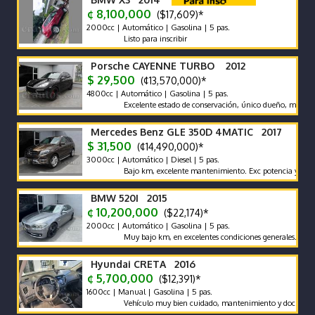
¢ 8,100,000
($17,609)*
2000cc | Automático | Gasolina | 5 pas.
Listo para inscribir
Porsche CAYENNE TURBO 2012
$ 29,500
(¢13,570,000)*
4800cc | Automático | Gasolina | 5 pas.
Excelente estado de conservación, único dueño, muy bajo km,
Mercedes Benz GLE 350D 4MATIC 2017
$ 31,500
(¢14,490,000)*
3000cc | Automático | Diesel | 5 pas.
Bajo km, excelente mantenimiento. Exc potencia y bajo cons
BMW 520I 2015
¢ 10,200,000
($22,174)*
2000cc | Automático | Gasolina | 5 pas.
Muy bajo km, en excelentes condiciones generales. Vehículo n
Hyundai CRETA 2016
¢ 5,700,000
($12,391)*
1600cc | Manual | Gasolina | 5 pas.
Vehículo muy bien cuidado, mantenimiento y documentos al día