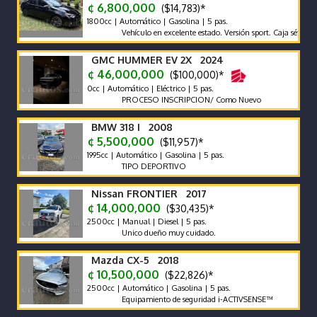
¢ 6,800,000
($14,783)*
1800cc | Automático | Gasolina | 5 pas.
Vehículo en excelente estado. Versión sport. Caja sétima
GMC HUMMER EV 2X 2024
¢ 46,000,000
($100,000)*
0cc | Automático | Eléctrico | 5 pas.
PROCESO INSCRIPCION/ Como Nuevo
BMW 318 I 2008
¢ 5,500,000
($11,957)*
1995cc | Automático | Gasolina | 5 pas.
TIPO DEPORTIVO
Nissan FRONTIER 2017
¢ 14,000,000
($30,435)*
2500cc | Manual | Diesel | 5 pas.
Unico dueño muy cuidado.
Mazda CX-5 2018
¢ 10,500,000
($22,826)*
2500cc | Automático | Gasolina | 5 pas.
Equipamiento de seguridad i-ACTIVSENSE™