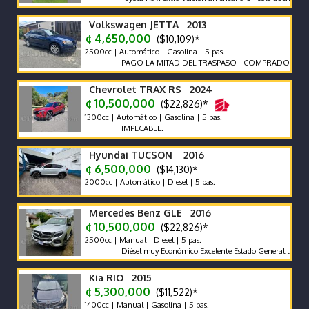
Volkswagen JETTA 2013
¢ 4,650,000
($10,109)*
2500cc | Automático | Gasolina | 5 pas.
PAGO LA MITAD DEL TRASPASO - COMPRADO EN CR
Chevrolet TRAX RS 2024
¢ 10,500,000
($22,826)*
1300cc | Automático | Gasolina | 5 pas.
IMPECABLE.
Hyundai TUCSON 2016
¢ 6,500,000
($14,130)*
2000cc | Automático | Diesel | 5 pas.
Mercedes Benz GLE 2016
¢ 10,500,000
($22,826)*
2500cc | Manual | Diesel | 5 pas.
Diésel muy Económico Excelente Estado General tapicería exc
Kia RIO 2015
¢ 5,300,000
($11,522)*
1400cc | Manual | Gasolina | 5 pas.