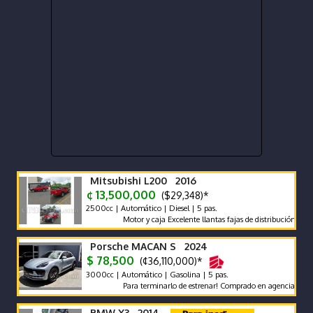
Mitsubishi L200 2016
¢ 13,500,000
($29,348)*
2500cc | Automático | Diesel | 5 pas.
Motor y caja Excelente llantas fajas de distribución y bateri
Porsche MACAN S 2024
$ 78,500
(¢36,110,000)*
3000cc | Automático | Gasolina | 5 pas.
Para terminarlo de estrenar! Comprado en agencia, único dueñ
BMW X3 2014