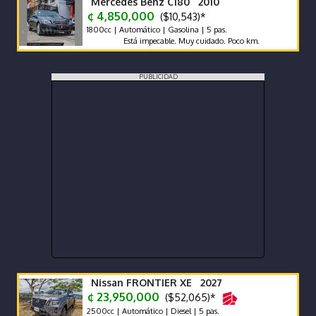
Mercedes Benz C180 2010
¢ 4,850,000
($10,543)*
1800cc | Automático | Gasolina | 5 pas.
Está impecable. Muy cuidado. Poco km.
PUBLICIDAD
Nissan FRONTIER XE 2027
¢ 23,950,000
($52,065)*
2500cc | Automático | Diesel | 5 pas.