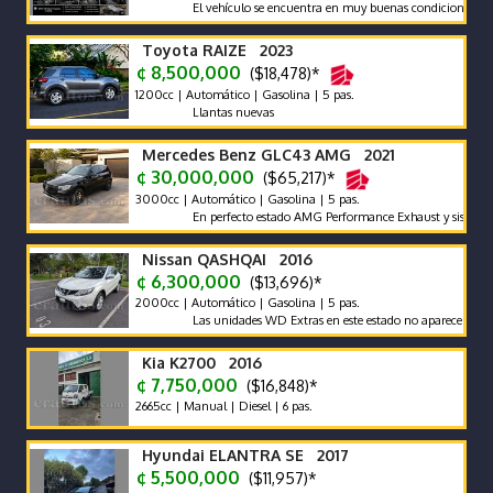
El vehículo se encuentra en muy buenas condiciones tanto me
Toyota RAIZE 2023
¢ 8,500,000
($18,478)*
1200cc | Automático | Gasolina | 5 pas.
Llantas nuevas
Mercedes Benz GLC43 AMG 2021
¢ 30,000,000
($65,217)*
3000cc | Automático | Gasolina | 5 pas.
En perfecto estado AMG Performance Exhaust y sistema de so
Nissan QASHQAI 2016
¢ 6,300,000
($13,696)*
2000cc | Automático | Gasolina | 5 pas.
Las unidades WD Extras en este estado no aparecen con frecu
Kia K2700 2016
¢ 7,750,000
($16,848)*
2665cc | Manual | Diesel | 6 pas.
Hyundai ELANTRA SE 2017
¢ 5,500,000
($11,957)*