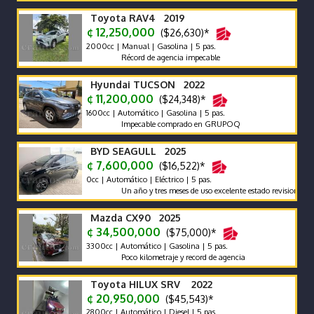
Toyota RAV4 2019
¢ 12,250,000
($26,630)*
2000cc | Manual | Gasolina | 5 pas.
Récord de agencia impecable
Hyundai TUCSON 2022
¢ 11,200,000
($24,348)*
1600cc | Automático | Gasolina | 5 pas.
Impecable comprado en GRUPOQ
BYD SEAGULL 2025
¢ 7,600,000
($16,522)*
0cc | Automático | Eléctrico | 5 pas.
Un año y tres meses de uso excelente estado revision reciente 
Mazda CX90 2025
¢ 34,500,000
($75,000)*
3300cc | Automático | Gasolina | 5 pas.
Poco kilometraje y record de agencia
Toyota HILUX SRV 2022
¢ 20,950,000
($45,543)*
2800cc | Automático | Diesel | 5 pas.