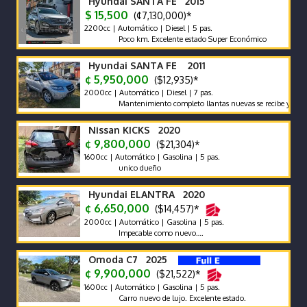
Hyundai SANTA FE 2015
$ 15,500
(¢7,130,000)*
2200cc | Automático | Diesel | 5 pas.
Poco km. Excelente estado Super Económico
Hyundai SANTA FE 2011
¢ 5,950,000
($12,935)*
2000cc | Automático | Diesel | 7 pas.
Mantenimiento completo llantas nuevas se recibe y se financia 
Nissan KICKS 2020
¢ 9,800,000
($21,304)*
1600cc | Automático | Gasolina | 5 pas.
unico dueño
Hyundai ELANTRA 2020
¢ 6,650,000
($14,457)*
2000cc | Automático | Gasolina | 5 pas.
Impecable como nuevo….
Omoda C7 2025
¢ 9,900,000
($21,522)*
1600cc | Automático | Gasolina | 5 pas.
Carro nuevo de lujo. Excelente estado.