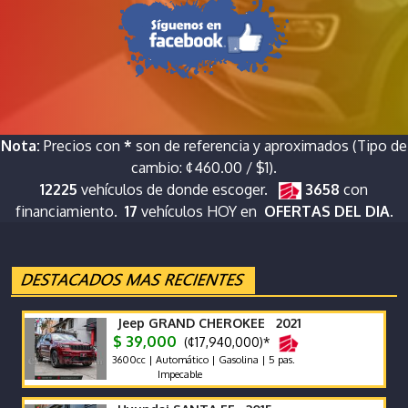
Nota:
Precios con
*
son de referencia y aproximados (Tipo de
cambio: ¢460.00 / $1).
12225
vehículos de donde escoger.
3658
con
financiamiento.
17
vehículos HOY en
OFERTAS DEL DIA.
Jeep GRAND CHEROKEE 2021
$ 39,000
(¢17,940,000)*
3600cc | Automático | Gasolina | 5 pas.
Impecable