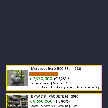
Mercedes Benz 560 SEL 1988
¢ 7,950,000
($17,283)*
8cc | Automático | Gasolina | 5 pas.
Excelente historial y documentación original Soy el segundo pr
BMW 318 I PAQUETE M 2016
¢ 8,650,000
($18,804)*
1500cc | Automático | Gasolina | 5 pas.