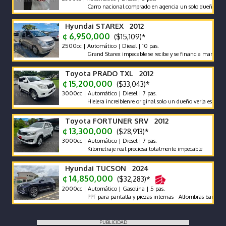
Carro nacional comprado en agencia un solo dueño récord y m
Hyundai STAREX 2012
¢ 6,950,000
($15,109)*
2500cc | Automático | Diesel | 10 pas.
Grand Starex impecable se recibe y se financia mantenimiento
Toyota PRADO TXL 2012
¢ 15,200,000
($33,043)*
3000cc | Automático | Diesel | 7 pas.
Hielera increiblenre original solo un dueño verla es comprarla
Toyota FORTUNER SRV 2012
¢ 13,300,000
($28,913)*
3000cc | Automático | Diesel | 7 pas.
Kilometraje real preciosa totalmente impecable
Hyundai TUCSON 2024
¢ 14,850,000
($32,283)*
2000cc | Automático | Gasolina | 5 pas.
PPF para pantalla y piezas internas - Alfombras bandeja - pol
PUBLICIDAD