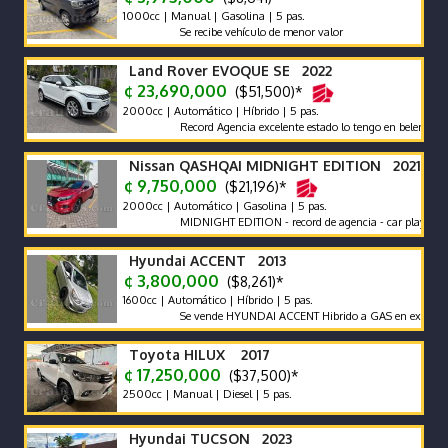
1000cc | Manual | Gasolina | 5 pas.
Se recibe vehículo de menor valor
Land Rover EVOQUE SE 2022
¢ 23,690,000
($51,500)*
2000cc | Automático | Híbrido | 5 pas.
Record Agencia excelente estado lo tengo en belen heredia
Nissan QASHQAI MIDNIGHT EDITION 2021
¢ 9,750,000
($21,196)*
2000cc | Automático | Gasolina | 5 pas.
MIDNIGHT EDITION - record de agencia - car play - poco km
Hyundai ACCENT 2013
¢ 3,800,000
($8,261)*
1600cc | Automático | Híbrido | 5 pas.
Se vende HYUNDAI ACCENT Hibrido a GAS en excelente estad
Toyota HILUX 2017
¢ 17,250,000
($37,500)*
2500cc | Manual | Diesel | 5 pas.
Hyundai TUCSON 2023