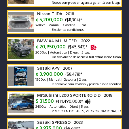
Nuevo comprado en agencia garantía con la agencia se recibe
Nissan TIIDA 2018
¢ 5,200,000
($11,304)*
1600cc | Manual | Gasolina | 5 pas.
Excelentes condiciones
BMW X4 M LIMITED 2022
¢ 20,950,000
($45,543)*
2000cc | Automático | Diesel | 5 pas.
Un solo dueño de agencia full extras recibo financió mante
Suzuki APV 2007
¢ 3,900,000
($8,478)*
1500cc | Manual | Gasolina | 2 pas.
Disponible para revisión y prueba previa coordinación.
Mitsubishi L200 SPORTERO DID 2018
$ 31,500
(¢14,490,000)*
2400cc | Automático | Diesel | 5 pas.
PRECIO EN DOLARES, VERSION NACIONAL, EXCELENTES
Suzuki SPRESSO 2023
¢ 3,975,000
($8,641)*