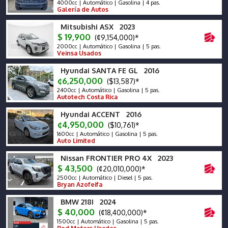
4000cc | Automático | Gasolina | 4 pas.
Galería de Autos
Mitsubishi ASX 2023
$ 19,900
(¢9,154,000)*
2000cc | Automático | Gasolina | 5 pas.
Veinsa Usados
Hyundai SANTA FE GL 2016
¢6,250,000
($13,587)*
2400cc | Automático | Gasolina | 5 pas.
Autotech Costa Rica
Hyundai ACCENT 2016
¢4,950,000
($10,761)*
1600cc | Automático | Gasolina | 5 pas.
Auto Limited
Nissan FRONTIER PRO 4X 2023
$ 43,500
(¢20,010,000)*
2500cc | Automático | Diesel | 5 pas.
Bryan Azofeifa
BMW 218I 2024
$ 40,000
(¢18,400,000)*
1500cc | Automático | Gasolina | 5 pas.