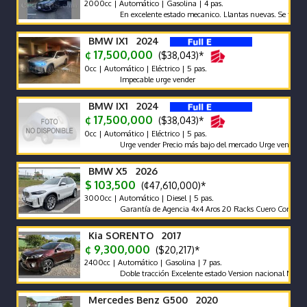
2000cc | Automático | Gasolina | 4 pas.
En excelente estado mecanico. Llantas nuevas. Se traspasa d
BMW IX1 2024
¢ 17,500,000
($38,043)*
0cc | Automático | Eléctrico | 5 pas.
Impecable urge vender
BMW IX1 2024
¢ 17,500,000
($38,043)*
0cc | Automático | Eléctrico | 5 pas.
Urge vender Precio más bajo del mercado Urge vender
BMW X5 2026
$ 103,500
(¢47,610,000)*
3000cc | Automático | Diesel | 5 pas.
Garantía de Agencia 4x4 Aros 20 Racks Cuero Compuerta El
Kia SORENTO 2017
¢ 9,300,000
($20,217)*
2400cc | Automático | Gasolina | 7 pas.
Doble tracción Excelente estado Version nacional Nada que ha
Mercedes Benz G500 2020