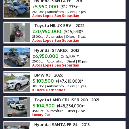
Hyundai SANTA FE 2011
¢5,950,000
($12,935)*
2000cc | Automático | Diesel | 7 pas.
Autos López San Sebastián
Toyota HILUX SRV 2022
¢20,950,000
($45,543)*
2800cc | Automático | Diesel | 5 pas.
Autos López San Sebastián
Hyundai STAREX 2012
¢6,950,000
($15,109)*
2500cc | Automático | Diesel | 10 pas.
Autos López San Sebastián
BMW X5 2026
$ 103,500
(¢47,610,000)*
3000cc | Automático | Diesel | 5 pas.
Kildare Hernandez
Toyota LAND CRUISER 200 2021
$ 104,900
(¢48,254,000)*
4500cc | Automático | Diesel | 7 pas.
Luxury Car
Hyundai SANTA FE GL 2013