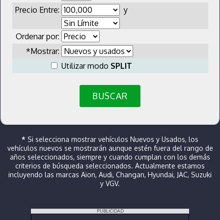
Precio Entre:
y
Ordenar por:
*Mostrar:
Utilizar modo
SPLIT
BUSCAR
*
Si selecciona mostrar vehículos Nuevos y Usados, los
vehículos nuevos se mostrarán aunque estén fuera del rango de
años seleccionados, siempre y cuando cumplan con los demás
criterios de búsqueda seleccionados. Actualmente estamos
incluyendo las marcas Aion, Audi, Changan, Hyundai, JAC, Suzuki
y VGV.
PUBLICIDAD