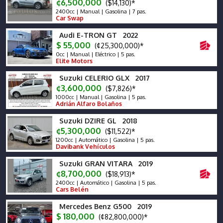
¢6,500,000
($14,130)*
2400cc | Manual | Gasolina | 7 pas.
Car Swap
Audi E-TRON GT 2022
$ 55,000
(¢25,300,000)*
0cc | Manual | Eléctrico | 5 pas.
Elite Motors
Suzuki CELERIO GLX 2017
¢3,600,000
($7,826)*
1000cc | Manual | Gasolina | 5 pas.
Adrián Alfaro Bolaños
Suzuki DZIRE GL 2018
¢5,300,000
($11,522)*
1200cc | Automático | Gasolina | 5 pas.
Davibank Vehículos
Suzuki GRAN VITARA 2019
¢8,700,000
($18,913)*
2400cc | Automático | Gasolina | 5 pas.
Cars Belén
Mercedes Benz G500 2019
$ 180,000
(¢82,800,000)*