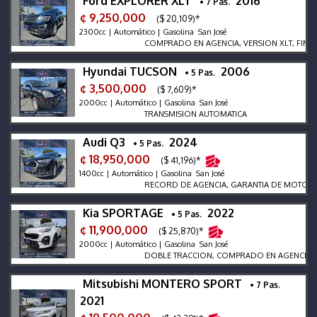
Ford EXPLORER XLT
2016
• 7 Pas.
¢ 9,250,000
($ 20,109)*
2300cc | Automático | Gasolina San José
COMPRADO EN AGENCIA, VERSION XLT, FINANC
Hyundai TUCSON
2006
• 5 Pas.
¢ 3,500,000
($ 7,609)*
2000cc | Automático | Gasolina San José
TRANSMISION AUTOMATICA
Audi Q3
2024
• 5 Pas.
¢ 18,950,000
($ 41,196)*
1400cc | Automático | Gasolina San José
RECORD DE AGENCIA, GARANTIA DE MOTORTEC, 
Kia SPORTAGE
2022
• 5 Pas.
¢ 11,900,000
($ 25,870)*
2000cc | Automático | Gasolina San José
DOBLE TRACCION, COMPRADO EN AGENCIA, CAM
Mitsubishi MONTERO SPORT
• 7 Pas.
2021