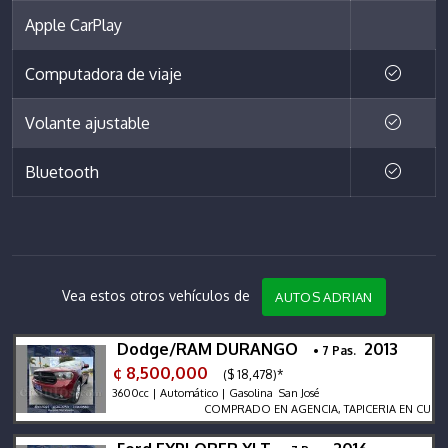
Apple CarPlay
Computadora de viaje
Volante ajustable
Bluetooth
Vea estos otros vehículos de
AUTOS ADRIAN
Dodge/RAM DURANGO
2013
• 7 Pas.
¢ 8,500,000
($ 18,478)*
3600cc | Automático | Gasolina San José
COMPRADO EN AGENCIA, TAPICERIA EN CUERO, SI