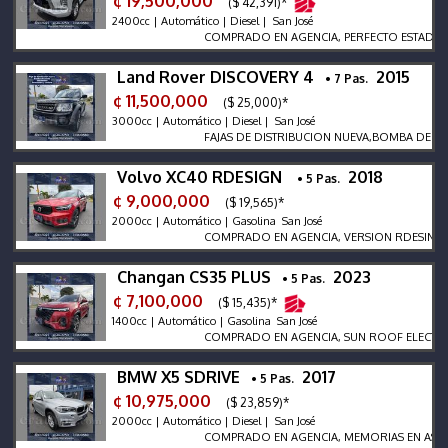
¢ 19,500,000
($ 42,391)*
2400cc | Automático | Diesel | San José
COMPRADO EN AGENCIA, PERFECTO ESTADO, NUN
Land Rover DISCOVERY 4
2015
• 7 Pas.
¢ 11,500,000
($ 25,000)*
3000cc | Automático | Diesel | San José
FAJAS DE DISTRIBUCION NUEVA,BOMBA DE ACEI
Volvo XC40 RDESIGN
2018
• 5 Pas.
¢ 9,000,000
($ 19,565)*
2000cc | Automático | Gasolina San José
COMPRADO EN AGENCIA, VERSION RDESING TURB
Changan CS35 PLUS
2023
• 5 Pas.
¢ 7,100,000
($ 15,435)*
1400cc | Automático | Gasolina San José
COMPRADO EN AGENCIA, SUN ROOF ELECTRICO,
BMW X5 SDRIVE
2017
• 5 Pas.
¢ 10,975,000
($ 23,859)*
2000cc | Automático | Diesel | San José
COMPRADO EN AGENCIA, MEMORIAS EN ASIENTO