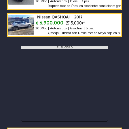
3000cc | Automático | Diesel | 7 pas.
Paquete tope de línea, en excelentes condiciones generales. Fin
Nissan QASHQAI 2017
¢ 6,900,000
($15,000)*
2000cc | Automático | Gasolina | 5 pas.
Qashqai Limited con Dreka mes de Mayo hoja en Blanco
PUBLICIDAD