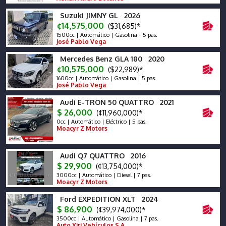
Suzuki JIMNY GL 2026
¢14,575,000
($31,685)*
1500cc | Automático | Gasolina | 5 pas.
José Pablo Vega
Mercedes Benz GLA 180 2020
¢10,575,000
($22,989)*
1600cc | Automático | Gasolina | 5 pas.
José Pablo Vega
Audi E-TRON 50 QUATTRO 2021
$ 26,000
(¢11,960,000)*
0cc | Automático | Eléctrico | 5 pas.
Moacyr Z Motors
Audi Q7 QUATTRO 2016
$ 29,900
(¢13,754,000)*
3000cc | Automático | Diesel | 7 pas.
Moacyr Z Motors
Ford EXPEDITION XLT 2024
$ 86,900
(¢39,974,000)*
3500cc | Automático | Gasolina | 7 pas.
Auto Xiri Vehículos S.A.