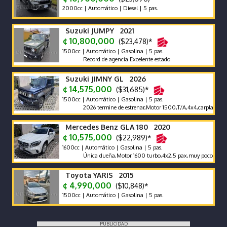
2000cc | Automático | Diesel | 5 pas.
Suzuki JUMPY 2021
¢ 10,800,000
($23,478)*
1500cc | Automático | Gasolina | 5 pas.
Record de agencia Excelente estado
Suzuki JIMNY GL 2026
¢ 14,575,000
($31,685)*
1500cc | Automático | Gasolina | 5 pas.
2026 termine de estrenar,Motor 1500,T/A,4x4,carplay,alfombra
Mercedes Benz GLA 180 2020
¢ 10,575,000
($22,989)*
1600cc | Automático | Gasolina | 5 pas.
Única dueña,Motor 1600 turbo,4x2,5 pax,muy poco km 65000 
Toyota YARIS 2015
¢ 4,990,000
($10,848)*
1500cc | Automático | Gasolina | 5 pas.
PUBLICIDAD