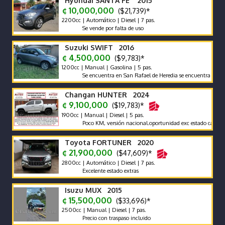
Hyundai SANTA FE 2015
¢ 10,000,000
($21,739)*
2200cc | Automático | Diesel | 7 pas.
Se vende por falta de uso
Suzuki SWIFT 2016
¢ 4,500,000
($9,783)*
1200cc | Manual | Gasolina | 5 pas.
Se encuentra en San Rafael de Heredia se encuentra en excelen
Changan HUNTER 2024
¢ 9,100,000
($19,783)*
1900cc | Manual | Diesel | 5 pas.
Poco KM, versión nacional.oportunidad exc estado carrocería y
Toyota FORTUNER 2020
¢ 21,900,000
($47,609)*
2800cc | Automático | Diesel | 7 pas.
Excelente estado extras
Isuzu MUX 2015
¢ 15,500,000
($33,696)*
2500cc | Manual | Diesel | 7 pas.
Precio con traspaso incluido