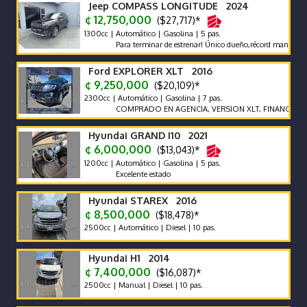
Jeep COMPASS LONGITUDE 2024
¢ 12,750,000
($27,717)*
1300cc | Automático | Gasolina | 5 pas.
Para terminar de estrenar! Único dueño,récord mant agencia,m
Ford EXPLORER XLT 2016
¢ 9,250,000
($20,109)*
2300cc | Automático | Gasolina | 7 pas.
COMPRADO EN AGENCIA, VERSION XLT, FINANCIAMIENT
Hyundai GRAND I10 2021
¢ 6,000,000
($13,043)*
1200cc | Automático | Gasolina | 5 pas.
Excelente estado
Hyundai STAREX 2016
¢ 8,500,000
($18,478)*
2500cc | Automático | Diesel | 10 pas.
Hyundai H1 2014
¢ 7,400,000
($16,087)*
2500cc | Manual | Diesel | 10 pas.