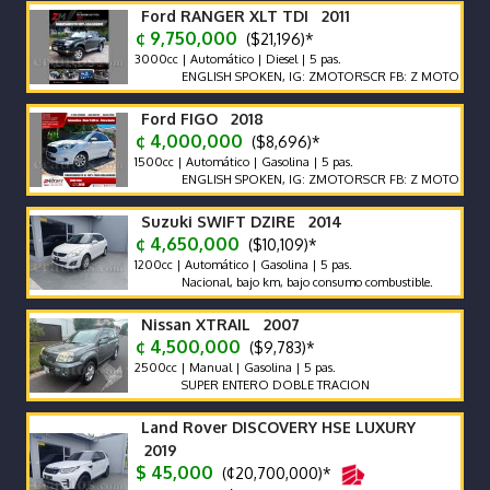
Ford RANGER XLT TDI 2011
¢ 9,750,000
($21,196)*
3000cc | Automático | Diesel | 5 pas.
ENGLISH SPOKEN, IG: ZMOTORSCR FB: Z MOTORS. Contácte
Ford FIGO 2018
¢ 4,000,000
($8,696)*
1500cc | Automático | Gasolina | 5 pas.
ENGLISH SPOKEN, IG: ZMOTORSCR FB: Z MOTORS. Contácte
Suzuki SWIFT DZIRE 2014
¢ 4,650,000
($10,109)*
1200cc | Automático | Gasolina | 5 pas.
Nacional, bajo km, bajo consumo combustible.
Nissan XTRAIL 2007
¢ 4,500,000
($9,783)*
2500cc | Manual | Gasolina | 5 pas.
SUPER ENTERO DOBLE TRACION
Land Rover DISCOVERY HSE LUXURY
2019
$ 45,000
(¢20,700,000)*