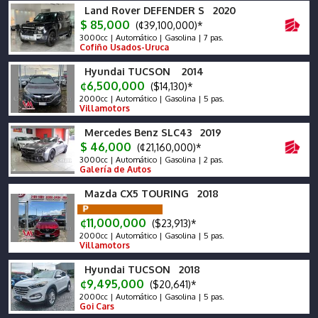
Land Rover DEFENDER S 2020
$ 85,000
(¢39,100,000)*
3000cc | Automático | Gasolina | 7 pas.
Cofiño Usados-Uruca
Hyundai TUCSON 2014
¢6,500,000
($14,130)*
2000cc | Automático | Gasolina | 5 pas.
Villamotors
Mercedes Benz SLC43 2019
$ 46,000
(¢21,160,000)*
3000cc | Automático | Gasolina | 2 pas.
Galería de Autos
Mazda CX5 TOURING 2018
¢11,000,000
($23,913)*
2000cc | Automático | Gasolina | 5 pas.
Villamotors
Hyundai TUCSON 2018
¢9,495,000
($20,641)*
2000cc | Automático | Gasolina | 5 pas.
Goi Cars