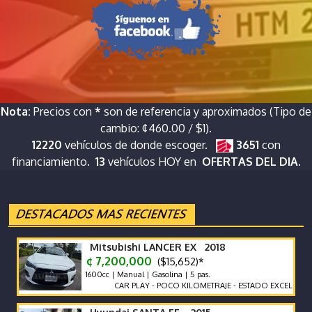
Nota:
Precios con
*
son de referencia y aproximados (Tipo de
cambio: ¢460.00 / $1).
12220
vehículos de donde escoger.
3651
con
financiamiento.
13
vehículos HOY en
OFERTAS DEL DIA.
Mitsubishi LANCER EX 2018
¢ 7,200,000
($15,652)*
1600cc | Manual | Gasolina | 5 pas.
CAR PLAY - POCO KILOMETRAJE - ESTADO EXCELENTE -