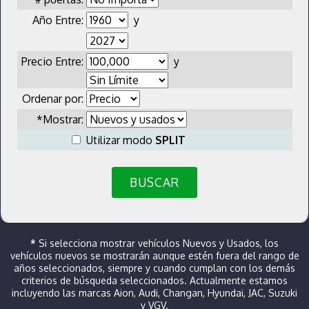
Año Entre:
y
Precio Entre:
y
Ordenar por:
*Mostrar:
Utilizar modo
SPLIT
BUSCAR
*
Si selecciona mostrar vehículos Nuevos y Usados, los
vehículos nuevos se mostrarán aunque estén fuera del rango de
años seleccionados, siempre y cuando cumplan con los demás
criterios de búsqueda seleccionados. Actualmente estamos
incluyendo las marcas Aion, Audi, Changan, Hyundai, JAC, Suzuki
y VGV.