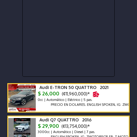
Audi E-TRON 50 QUATTRO 2021
$ 26,000
(¢11,960,000)*
0cc | Automático | Eléctrico | 5 pas.
PRECIO EN DOLARES. ENGLISH SPOKEN, IG: ZMOTORSCR FB
Audi Q7 QUATTRO 2016
$ 29,900
(¢13,754,000)*
3000cc | Automático | Diesel | 7 pas.
ENGLISH SPOKEN, IG: ZMOTORSCR FB: Z MOTORS. Contácte