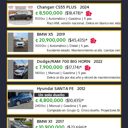
Changan CS55 PLUS 2024
¢ 8,500,000
($18,478)*
1500cc | Automático | Gasolina | 5 pas.
Poco KM, versión nacional. Dekra en blanco exc estado carroce
BMW X5 2019
¢ 20,900,000
($45,435)*
3000cc | Automático | Diesel | 5 pas.
Excelente estado. Mantenimiento al día. Llantas vientiuno dob
Dodge/RAM 700 BIG HORN 2022
¢ 7,900,000
($17,174)*
1400cc | Manual | Gasolina | 5 pas.
Dekra al día por dos año y récord de mantenimientos de agencia 
Hyundai SANTA FE 2012
¢ 4,800,000
($10,435)*
2400cc | Manual | Gasolina | 5 pas.
Comprado en Grupo Q. Único dueño. Proyectores Biled. Pantalla
BMW X1 2017
¢ 10,900,000
($23,696)*