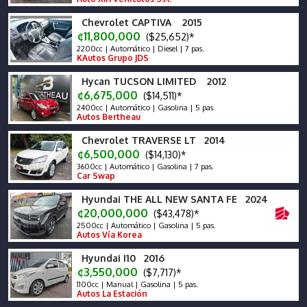
Chevrolet CAPTIVA 2015
¢11,800,000
($25,652)*
2200cc | Automático | Diesel | 7 pas.
KAutos Grupo JDS
Hycan TUCSON LIMITED 2012
¢6,675,000
($14,511)*
2400cc | Automático | Gasolina | 5 pas.
Autos Bertheau
Chevrolet TRAVERSE LT 2014
¢6,500,000
($14,130)*
3600cc | Automático | Gasolina | 7 pas.
Car Swap
Hyundai THE ALL NEW SANTA FE 2024
¢20,000,000
($43,478)*
2500cc | Automático | Gasolina | 5 pas.
Autos Vía Korea
Hyundai I10 2016
¢3,550,000
($7,717)*
1100cc | Manual | Gasolina | 5 pas.
Autos La Estación