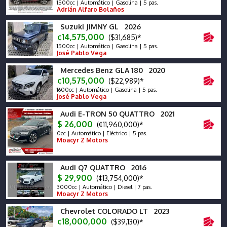
1500cc | Automático | Gasolina | 5 pas.
Adrián Alfaro Bolaños
Suzuki JIMNY GL 2026
¢14,575,000
($31,685)*
1500cc | Automático | Gasolina | 5 pas.
José Pablo Vega
Mercedes Benz GLA 180 2020
¢10,575,000
($22,989)*
1600cc | Automático | Gasolina | 5 pas.
José Pablo Vega
Audi E-TRON 50 QUATTRO 2021
$ 26,000
(¢11,960,000)*
0cc | Automático | Eléctrico | 5 pas.
Moacyr Z Motors
Audi Q7 QUATTRO 2016
$ 29,900
(¢13,754,000)*
3000cc | Automático | Diesel | 7 pas.
Moacyr Z Motors
Chevrolet COLORADO LT 2023
¢18,000,000
($39,130)*