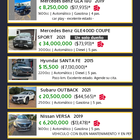
Mercedes Benz GLA 180 2019
¢ 8,250,000
($17,935)*
1600cc | Automático | Gasolina | 4 pas.
car play - excelente estado -
Mercedes Benz GLE400D COUPE
SPORT 2021
¢ 34,000,000
($73,913)*
3000cc | Automático | Diesel | 5 pas.
Hyundai SANTA FE 2015
$ 15,500
(¢7,130,000)*
2200cc | Automático | Diesel | 5 pas.
Poco km. Excelente estado. Agende su cita.
Subaru OUTBACK 2021
¢ 20,500,000
($44,565)*
2500cc | Automático | Gasolina | 5 pas.
Nissan VERSA 2019
¢ 6,200,000
($13,478)*
1600cc | Automático | Gasolina | 5 pas.
VEHICULO CON BUEN MANTENIMIENTO Y EN PERFECTO E