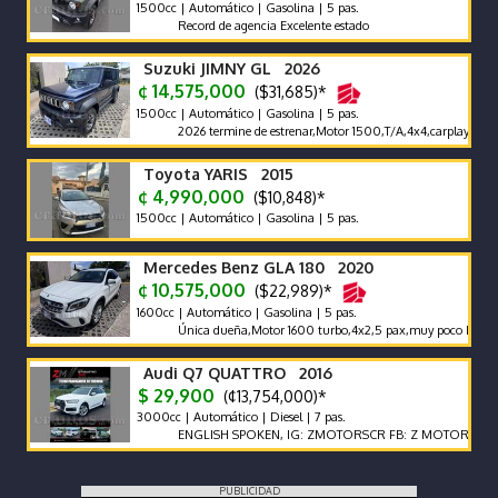
1500cc | Automático | Gasolina | 5 pas.
Record de agencia Excelente estado
Suzuki JIMNY GL 2026
¢ 14,575,000
($31,685)*
1500cc | Automático | Gasolina | 5 pas.
2026 termine de estrenar,Motor 1500,T/A,4x4,carplay,alfombras
Toyota YARIS 2015
¢ 4,990,000
($10,848)*
1500cc | Automático | Gasolina | 5 pas.
Mercedes Benz GLA 180 2020
¢ 10,575,000
($22,989)*
1600cc | Automático | Gasolina | 5 pas.
Única dueña,Motor 1600 turbo,4x2,5 pax,muy poco km 65000 
Audi Q7 QUATTRO 2016
$ 29,900
(¢13,754,000)*
3000cc | Automático | Diesel | 7 pas.
ENGLISH SPOKEN, IG: ZMOTORSCR FB: Z MOTORS. Contácten
PUBLICIDAD