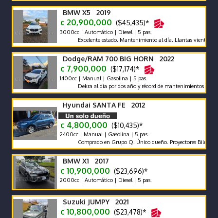
BMW X5 2019
¢ 20,900,000
($45,435)*
3000cc | Automático | Diesel | 5 pas.
Excelente estado. Mantenimiento al día. Llantas vientiuno dobl
Dodge/RAM 700 BIG HORN 2022
¢ 7,900,000
($17,174)*
1400cc | Manual | Gasolina | 5 pas.
Dekra al día por dos año y récord de mantenimientos de agencia 
Hyundai SANTA FE 2012
¢ 4,800,000
($10,435)*
2400cc | Manual | Gasolina | 5 pas.
Comprado en Grupo Q. Único dueño. Proyectores Biled. Pantalla 
BMW X1 2017
¢ 10,900,000
($23,696)*
2000cc | Automático | Diesel | 5 pas.
Suzuki JUMPY 2021
¢ 10,800,000
($23,478)*