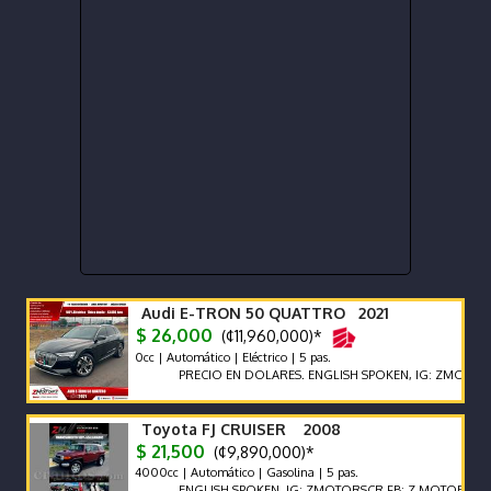
Audi E-TRON 50 QUATTRO 2021
$ 26,000
(¢11,960,000)*
0cc | Automático | Eléctrico | 5 pas.
PRECIO EN DOLARES. ENGLISH SPOKEN, IG: ZMOTORSCR FB:
Toyota FJ CRUISER 2008
$ 21,500
(¢9,890,000)*
4000cc | Automático | Gasolina | 5 pas.
ENGLISH SPOKEN, IG: ZMOTORSCR FB: Z MOTORS. Contácte