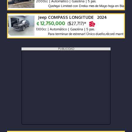
2000cc | Automático | Gasolina | 5 pas.
Qashqai Limited con Dreka mes de Mayo hoja en Blanco
Jeep COMPASS LONGITUDE 2024
¢ 12,750,000
($27,717)*
1300cc | Automático | Gasolina | 5 pas.
Para terminar de estrenar! Único dueño,récord mant agencia,mu
PUBLICIDAD