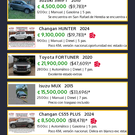
Suzuki SWIFT 2016
¢ 4,500,000
($9,783)*
1200cc | Manual | Gasolina | 5 pas.
Se encuentra en San Rafael de Heredia se encuentra en excelent
Changan HUNTER 2024
¢ 9,100,000
($19,783)*
1900cc | Manual | Diesel | 5 pas.
Poco KM, versión nacional.oportunidad exc estado carrocería y
Toyota FORTUNER 2020
¢ 21,900,000
($47,609)*
2800cc | Automático | Diesel | 7 pas.
Excelente estado extras
Isuzu MUX 2015
¢ 15,500,000
($33,696)*
2500cc | Manual | Diesel | 7 pas.
Precio con traspaso incluido
Changan CS55 PLUS 2024
¢ 8,500,000
($18,478)*
1500cc | Automático | Gasolina | 5 pas.
Poco KM, versión nacional. Dekra en blanco exc estado carrocer