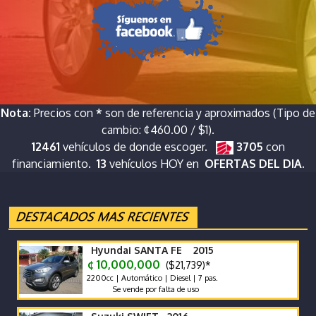
Nota:
Precios con
*
son de referencia y aproximados (Tipo de
cambio: ¢460.00 / $1).
12461
vehículos de donde escoger.
3705
con
financiamiento.
13
vehículos HOY en
OFERTAS DEL DIA.
Hyundai SANTA FE 2015
¢ 10,000,000
($21,739)*
2200cc | Automático | Diesel | 7 pas.
Se vende por falta de uso