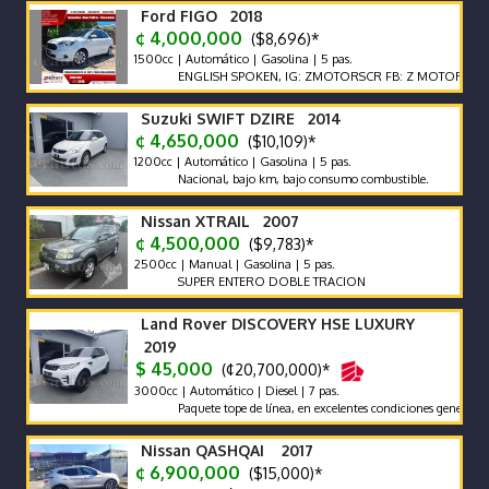
Ford FIGO 2018
¢ 4,000,000
($8,696)*
1500cc | Automático | Gasolina | 5 pas.
ENGLISH SPOKEN, IG: ZMOTORSCR FB: Z MOTORS. Contácte
Suzuki SWIFT DZIRE 2014
¢ 4,650,000
($10,109)*
1200cc | Automático | Gasolina | 5 pas.
Nacional, bajo km, bajo consumo combustible.
Nissan XTRAIL 2007
¢ 4,500,000
($9,783)*
2500cc | Manual | Gasolina | 5 pas.
SUPER ENTERO DOBLE TRACION
Land Rover DISCOVERY HSE LUXURY
2019
$ 45,000
(¢20,700,000)*
3000cc | Automático | Diesel | 7 pas.
Paquete tope de línea, en excelentes condiciones generales. Fina
Nissan QASHQAI 2017
¢ 6,900,000
($15,000)*