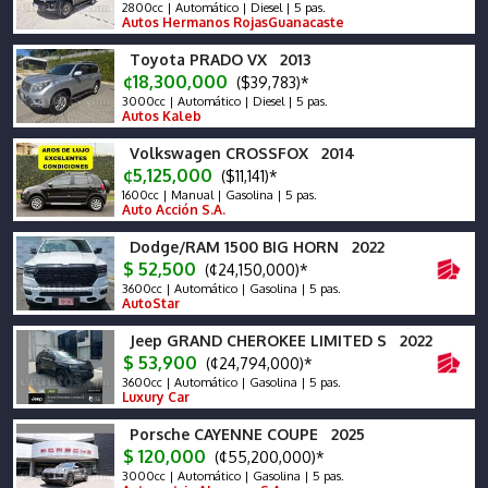
2800cc | Automático | Diesel | 5 pas.
Autos Hermanos RojasGuanacaste
Toyota PRADO VX 2013
¢18,300,000
($39,783)*
3000cc | Automático | Diesel | 5 pas.
Autos Kaleb
Volkswagen CROSSFOX 2014
¢5,125,000
($11,141)*
1600cc | Manual | Gasolina | 5 pas.
Auto Acción S.A.
Dodge/RAM 1500 BIG HORN 2022
$ 52,500
(¢24,150,000)*
3600cc | Automático | Gasolina | 5 pas.
AutoStar
Jeep GRAND CHEROKEE LIMITED S 2022
$ 53,900
(¢24,794,000)*
3600cc | Automático | Gasolina | 5 pas.
Luxury Car
Porsche CAYENNE COUPE 2025
$ 120,000
(¢55,200,000)*
3000cc | Automático | Gasolina | 5 pas.