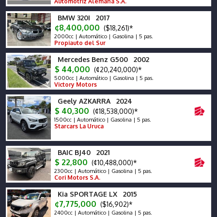
Automotriz Alemana S.A.
BMW 320I 2017
¢8,400,000
($18,261)*
2000cc | Automático | Gasolina | 5 pas.
Propiauto del Sur
Mercedes Benz G500 2002
$ 44,000
(¢20,240,000)*
5000cc | Automático | Gasolina | 5 pas.
Victory Motors
Geely AZKARRA 2024
$ 40,300
(¢18,538,000)*
1500cc | Automático | Gasolina | 5 pas.
Starcars La Uruca
BAIC BJ40 2021
$ 22,800
(¢10,488,000)*
2300cc | Automático | Gasolina | 5 pas.
Cori Motors S.A.
Kia SPORTAGE LX 2015
¢7,775,000
($16,902)*
2400cc | Automático | Gasolina | 5 pas.