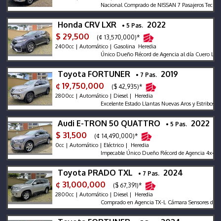
Nacional Comprado de NISSAN 7 Pasajeros Techo Pa
Honda CRV LXR
2022
• 5 Pas.
$ 29,500
(¢ 13,570,000)*
2400cc | Automático | Gasolina Heredia
Único Dueño Récord de Agencia al día Cuero Luz Led
Toyota FORTUNER
2019
• 7 Pas.
¢ 19,750,000
($ 42,935)*
2800cc | Automático | Diesel | Heredia
Excelente Estado Llantas Nuevas Aros y Estribos TRD
Audi E-TRON 50 QUATTRO
2022
• 5 Pas.
$ 31,500
(¢ 14,490,000)*
0cc | Automático | Eléctrico | Heredia
Impecable Único Dueño Récord de Agencia 4x4 Dekra 
Toyota PRADO TXL
2024
• 7 Pas.
¢ 31,000,000
($ 67,391)*
2800cc | Automático | Diesel | Heredia
Comprado en Agencia TX-L Cámara Sensores de Revers