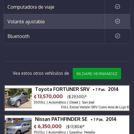
Computadora de viaje
Volante ajustable
Bluetooth
Vea estos otros vehículos de
KILDARE HERNANDEZ
Toyota FORTUNER SRV
2014
• 7 Pas.
¢ 13,570,000
($ 29,500)*
3000cc | Automático | Diesel | San José
FULL Extras Versión SRV Cuero Aros de Lujo Estribos
Nissan PATHFINDER SE
2014
• 7 Pas.
¢ 6,350,000
($ 13,804)*
3500cc | Automático | Gasolina Heredia