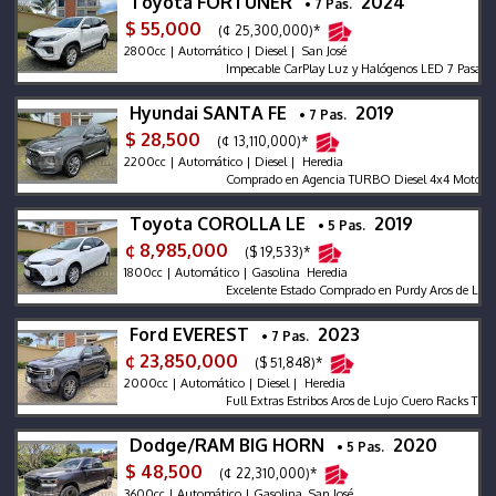
Toyota FORTUNER
2024
• 7 Pas.
$ 55,000
(¢ 25,300,000)*
2800cc | Automático | Diesel | San José
Impecable CarPlay Luz y Halógenos LED 7 Pasajeros 
Hyundai SANTA FE
2019
• 7 Pas.
$ 28,500
(¢ 13,110,000)*
2200cc | Automático | Diesel | Heredia
Comprado en Agencia TURBO Diesel 4x4 Motor 2.2 Eco
Toyota COROLLA LE
2019
• 5 Pas.
¢ 8,985,000
($ 19,533)*
1800cc | Automático | Gasolina Heredia
Excelente Estado Comprado en Purdy Aros de Lujo Mot
Ford EVEREST
2023
• 7 Pas.
¢ 23,850,000
($ 51,848)*
2000cc | Automático | Diesel | Heredia
Full Extras Estribos Aros de Lujo Cuero Racks Thule 
Dodge/RAM BIG HORN
2020
• 5 Pas.
$ 48,500
(¢ 22,310,000)*
3600cc | Automático | Gasolina San José