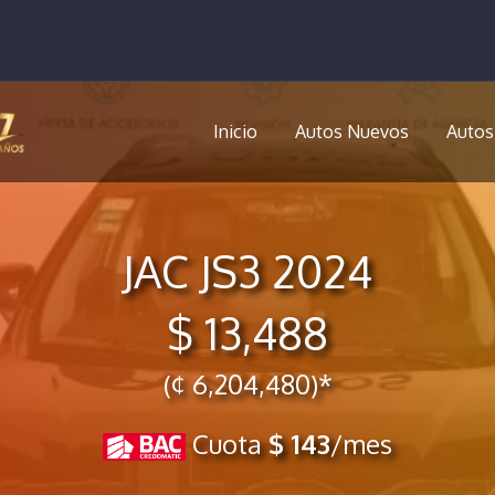
Inicio
Autos Nuevos
Autos
JAC JS3 2024
$ 13,488
(¢ 6,204,480)*
Cuota
$ 143
/mes