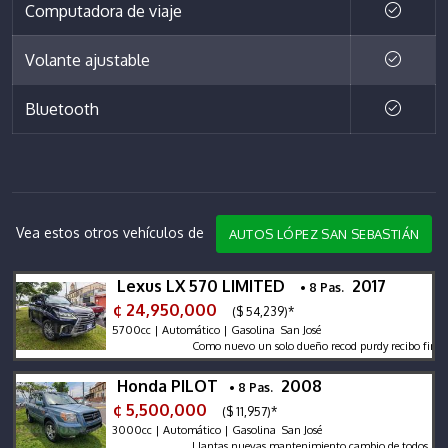
Computadora de viaje
Volante ajustable
Bluetooth
Vea estos otros vehículos de
AUTOS LÓPEZ SAN SEBASTIÁN
Lexus LX 570 LIMITED
2017
• 8 Pas.
¢ 24,950,000
($ 54,239)*
5700cc | Automático | Gasolina San José
Como nuevo un solo dueño recod purdy recibo finacio
Honda PILOT
2008
• 8 Pas.
¢ 5,500,000
($ 11,957)*
3000cc | Automático | Gasolina San José
Llantas nuevas mantenimiento cambio de todos los aceit