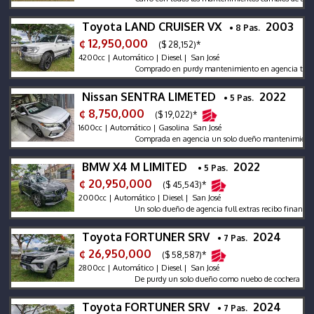
Toyota LAND CRUISER VX
2003
• 8 Pas.
¢ 12,950,000
($ 28,152)*
4200cc | Automático | Diesel | San José
Comprado en purdy mantenimiento en agencia todos le f
Nissan SENTRA LIMETED
2022
• 5 Pas.
¢ 8,750,000
($ 19,022)*
1600cc | Automático | Gasolina San José
Comprada en agencia un solo dueño mantenimiento en la 
BMW X4 M LIMITED
2022
• 5 Pas.
¢ 20,950,000
($ 45,543)*
2000cc | Automático | Diesel | San José
Un solo dueño de agencia full extras recibo financió m
Toyota FORTUNER SRV
2024
• 7 Pas.
¢ 26,950,000
($ 58,587)*
2800cc | Automático | Diesel | San José
De purdy un solo dueño como nuebo de cochera recibo fi
Toyota FORTUNER SRV
2024
• 7 Pas.