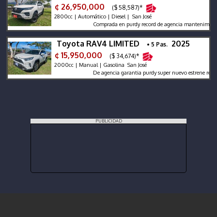
¢ 26,950,000
($ 58,587)*
2800cc | Automático | Diesel | San José
Comprada en purdy record de agencia mantenimiento reci
Toyota RAV4 LIMITED
2025
• 5 Pas.
¢ 15,950,000
($ 34,674)*
2000cc | Manual | Gasolina San José
De agencia garantia purdy super nuevo estrene recién sac
PUBLICIDAD