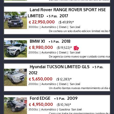
Land Rover RANGE ROVER SPORT HSE
LIMITED
2017
• 5 Pas.
¢ 22,950,000
($ 49,891)*
3000cc | Automático | Diesel | San José
De cochera un solo dueño edicion limited recibo finacio 
BMW X1
2018
• 5 Pas.
¢ 8,980,000
($ 19,522)*
2000cc | Automático | Diesel | San José
De agencia como nuevo super cuidado como nuevo diesel
Hyundai TUCSON LIMITED GLS
• 5 Pas.
2012
¢ 5,650,000
($ 12,283)*
2000cc | Automático | Diesel | San José
Un dueño llantas nuevas mantenimiento al dia en perfec
Ford EDGE
2009
• 5 Pas.
¢ 4,950,000
($ 10,761)*
3500cc | Automático | Gasolina San José
Carro con todos los mantenimientos cambios de aceite mu