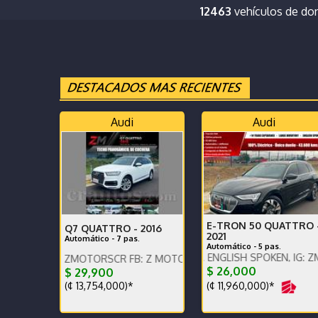
12463
vehículos de d
Audi
Audi
E-TRON 50 QUATTRO 
Q7 QUATTRO -
2016
2021
Automático - 7 pas.
Automático - 5 pas.
PRECIO EN DOLARES. ENGLISH SPOKEN, IG: ZMOTORSCR
 IG: ZMOTORSCR FB: Z MOTORS. Contáctenos x WhatsApp.
ENGLISH SPOKEN, IG: ZM
$ 26,000
$ 29,900
(¢ 11,960,000)*
(¢ 13,754,000)*