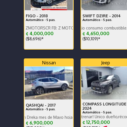
FIGO -
2018
SWIFT DZIRE -
2014
Automático - 5 pas.
Automático - 5 pas.
 IG: ZMOTORSCR FB: Z MOTORS. Contáctenos x WhatsApp.
Nacional, bajo km, bajo consumo combustible.
¢ 4,000,000
¢ 4,650,000
($8,696)*
($10,109)*
Nissan
Jeep
COMPASS LONGITUDE 
QASHQAI -
2017
2024
Automático - 5 pas.
Automático - 5 pas.
Para terminar de estrenar! Único dueño,récord mant ag
 con Dreka mes de Mayo hoja en Blanco
COMPRADO EN AGENCIA
¢ 12,750,000
¢ 6,900,000