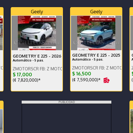
Geely
Geely
GEOMETRY E 225 -
2025
GEOMETRY E 225 -
2026
Automático - 5 pas.
Automático - 5 pas.
áctenos x WhatsApp.
ENGLISH SPOKEN, IG: ZMOTORSCR FB: Z MOTORS. Contácteno
ENGLISH SPOKEN, IG: ZMOTORSC
OTORSCR FB: Z MOTORS. Contáctenos x WhatsApp.
E
$ 16,500
$
$ 17,000
(¢ 7,590,000)*
(
(¢ 7,820,000)*
PUBLICIDAD