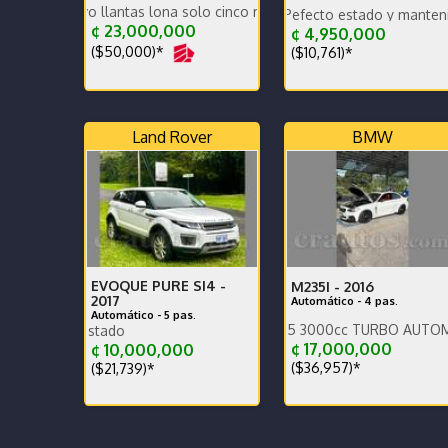
evo llantas lona solo cinco mil quinientos kms
Traspaso incluido. Pefecto estado y mantenimiento. G
Traspaso incluido. Perf
¢ 23,000,000
¢ 4,950,000
($50,000)*
($10,761)*
Land Rover
BMW
EVOQUE PURE SI4 -
M235I -
2016
2017
Automático - 4 pas.
Automático - 5 pas.
Año 2016 Motor N55 3000cc TURBO AUTOMÁTICO Cambi
Ganga…excelente estado
¢ 17,000,000
¢ 10,000,000
($36,957)*
($21,739)*