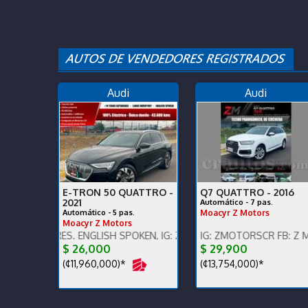
Audi
Audi
E-TRON 50 QUATTRO -
Q7 QUATTRO -
2016
2021
Automático - 7 pas.
Automático - 5 pas.
Moacyr Z Motors
Moacyr Z Motors
LARES. ENGLISH SPOKEN, IG: ZMOTORSCR FB: Z MOTORS. Contácten
ENGLISH SPOKEN, IG: ZMOTORSCR FB: Z MOTORS. C
ENGLISH SPOKEN, IG:
$ 26,000
$ 29,900
(¢11,960,000)*
(¢13,754,000)*