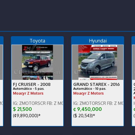
Toyota
Hyundai
FJ CRUISER -
2008
GRAND STAREX -
2016
Automático - 5 pas.
Automático - 10 pas.
Moacyr Z Motors
Moacyr Z Motors
os x WhatsApp.
ontáctenos x WhatsApp.
 ZMOTORSCR FB: Z MOTORS. Contáctenos x WhatsApp.
ENGLISH SPOKEN, IG: ZMOTORSCR FB: Z MOTORS. Contácte
ENGLISH SPOKEN, IG: ZMOTO
$ 21,500
¢ 9,450,000
¢
(¢9,890,000)*
($ 20,543)*
(