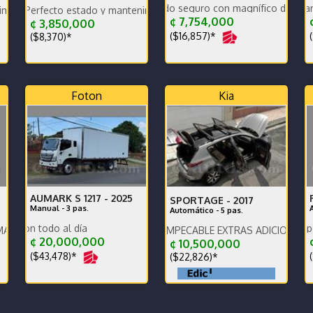
Turbo .carro cómodo seguro con magnífico desempeño
Dos cargadores. Mantenimiento
arantia
ecto estado y mantenimiento.
¢ 7,754,000
¢
¢ 3,850,000
($16,857)*
(
($8,370)*
Foton
Kia
AUMARK S 1217 -
2025
SPORTAGE -
2017
Manual - 3 pas.
Automático - 5 pas.
Excelente estado con todo al día
Se necesita vender por salir de
os en el Volante 3 Modos de Conducción 8 velocidades
EDICION LIMITADA IMPECABLE EXTRAS ADICIONALES
¢ 20,000,000
¢
¢ 10,500,000
($43,478)*
(
($22,826)*