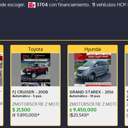
onde escoger.
3704
con financiamiento.
11
vehículos HOY
Toyota
Hyundai
-
FJ CRUISER -
2008
GRAND STAREX -
2016
Automático - 5 pas.
Automático - 10 pas.
E
 FB: Z MOTORS. Contáctenos x WhatsApp.
OTORSCR FB: Z MOTORS. Contáctenos x WhatsApp.
ENGLISH SPOKEN, IG: ZMOTORSCR FB: Z MOTORS. Contácteno
ENGLISH SPOKEN, IG: ZMOTORSC
$ 21,500
¢ 9,450,000
¢
(¢ 9,890,000)*
($20,543)*
(