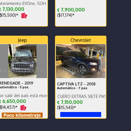
 EVOne. SOH ochenta y cinco porciento. Mantenimientos al día
 7,130,000
¢ 7,900,000
$15,500)*
($17,174)*
Jeep
Chevrolet
RENEGADE -
2019
CAPTIVA LTZ -
2018
Automático - 5 pas.
Automático - 7 pas.
l país está muy buen cuidado
COMO NUEVO AWD CUERO EXTRAS SIETE PASAJEROS
 6,650,000
¢ 7,150,000
$14,457)*
($15,543)*