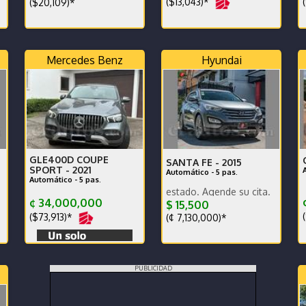
($13,043)*
(
($20,109)*
Mercedes Benz
Hyundai
GLE400D COUPE
SANTA FE -
2015
SPORT -
2021
Automático - 5 pas.
Automático - 5 pas.
play - excelente estado -
Poco km. Excelente estado. Agende su cita.
¢ 34,000,000
$ 15,500
(
($73,913)*
(¢ 7,130,000)*
PUBLICIDAD