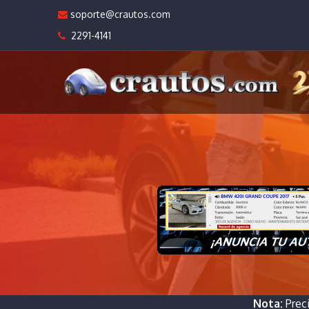
soporte@crautos.com
2291-4141
Nota:
Prec