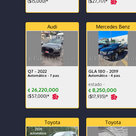
($27,717)*
($15,000)*
Audi
Mercedes Benz
Q7 -
2022
GLA 180 -
2019
Automático - 7 pas.
Automático - 4 pas.
car 
¢ 26,220,000
¢ 8,250,000
($57,000)*
($17,935)*
Toyota
Toyota