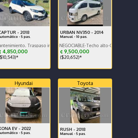
CAPTUR -
2018
URBAN NV350 -
2014
Automático - 5 pas.
Manual - 10 pas.
o. Traspaso incluído.
Super Buen estado-NEGOCIABLE-Techo alto-Cabina ancha-Pantalla
 4,850,000
¢ 9,500,000
$10,543)*
($20,652)*
Hyundai
Toyota
KONA EV -
2022
RUSH -
2018
Automático - 5 pas.
Manual - 5 pas.