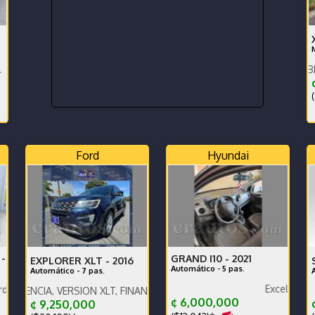
SUPER ENTERO DOBLE TRACIO
(
Ford
Hyundai
-
GRAND I10 -
2021
EXPLORER XLT -
2016
Automático - 5 pas.
Automático - 7 pas.
Excelente estado
encia,muy bajo km. Financiamiento disponible.
, VERSION XLT, FINANCIAMIENTO CON BANCO PROMERICA
¢ 6,000,000
¢
¢ 9,250,000