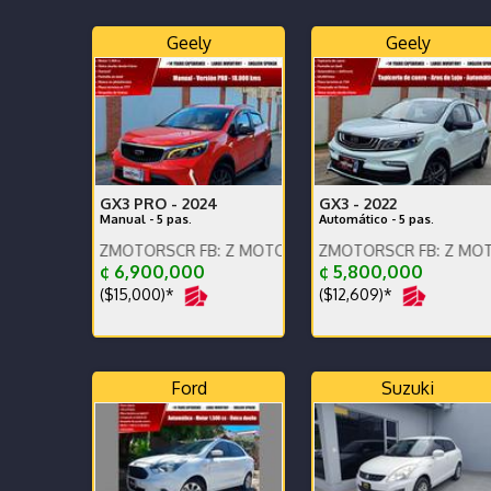
Geely
Geely
GX3 PRO -
2024
GX3 -
2022
Manual - 5 pas.
Automático - 5 pas.
 IG: ZMOTORSCR FB: Z MOTORS. Contáctenos x WhatsApp.
ENGLISH SPOKEN, IG: ZMOTORSCR FB: Z MOTORS. Cont
ENGLISH SPOKEN, IG: ZM
¢ 6,900,000
¢ 5,800,000
($15,000)*
($12,609)*
Ford
Suzuki