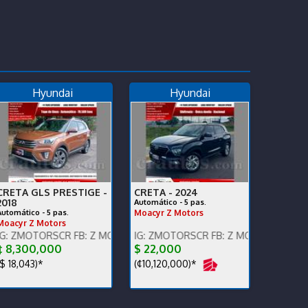
Hyundai
Hyundai
CRETA GLS PRESTIGE -
CRETA -
2024
2018
Automático - 5 pas.
Automático - 5 pas.
Moacyr Z Motors
Moacyr Z Motors
nos x WhatsApp.
RSCR FB: Z MOTORS. Contáctenos x WhatsApp.
ENGLISH SPOKEN, IG: ZMOTORSCR FB: Z MOTORS. Contáctenos x 
 8,300,000
$ 22,000
$ 18,043)*
(¢10,120,000)*