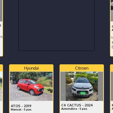
D
Proteccion PPF y ceramico. Techo Panoramico
Perfecto estado y mantenimient
¢
(
Hyundai
Citroen
C4 CACTUS -
2024
ATOS -
2019
Automático - 5 pas.
Manual - 5 pas.