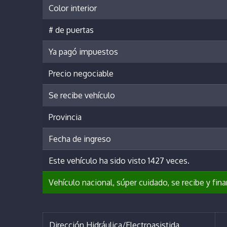
Color interior
# de puertas
Ya pagó impuestos
Precio negociable
Se recibe vehículo
Provincia
Fecha de ingreso
Este vehículo ha sido visto 1427 veces.
Vehículo nacional, súper cuidado, se recibe y fina
Dirección Hidráulica/Electroasistida