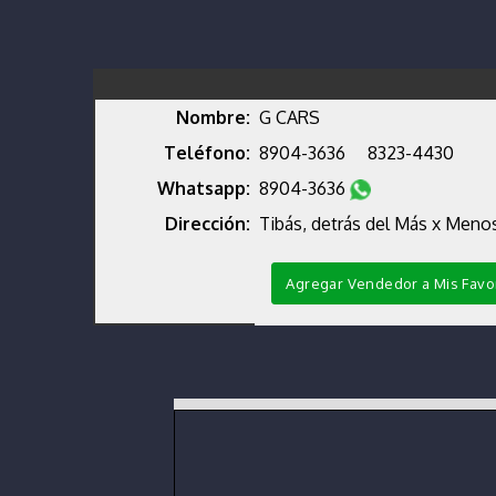
Nombre:
G CARS
Teléfono:
8904-3636
8323-4430
Whatsapp:
8904-3636
Dirección:
Tibás, detrás del Más x Menos
Agregar Vendedor a Mis Favo