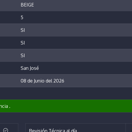
BEIGE
5
SI
SI
SI
San José
08 de Junio del 2026
ncia .
Revisión Técnica al día