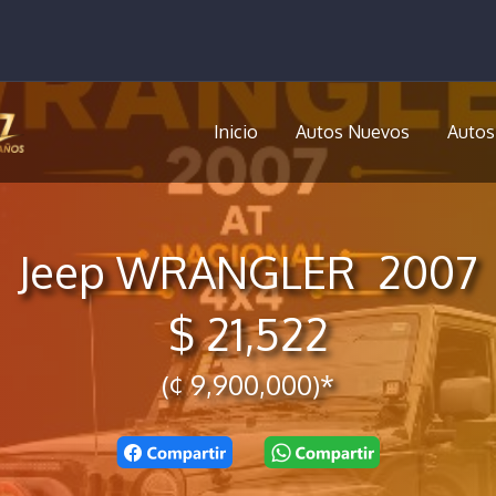
Inicio
Autos Nuevos
Autos
Jeep WRANGLER 2007
$ 21,522
(¢ 9,900,000)*