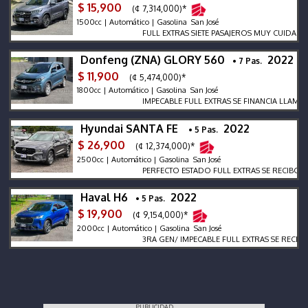
$ 15,900
(¢ 7,314,000)*
1500cc | Automático | Gasolina San José
FULL EXTRAS SIETE PASAJEROS MUY CUIDADO MA
Donfeng (ZNA) GLORY 560
2022
• 7 Pas.
$ 11,900
(¢ 5,474,000)*
1800cc | Automático | Gasolina San José
IMPECABLE FULL EXTRAS SE FINANCIA LLAME Y 
Hyundai SANTA FE
2022
• 5 Pas.
$ 26,900
(¢ 12,374,000)*
2500cc | Automático | Gasolina San José
PERFECTO ESTADO FULL EXTRAS SE RECIBO SE FI
Haval H6
2022
• 5 Pas.
$ 19,900
(¢ 9,154,000)*
2000cc | Automático | Gasolina San José
3RA GEN/ IMPECABLE FULL EXTRAS SE RECIBE SE
PUBLICIDAD