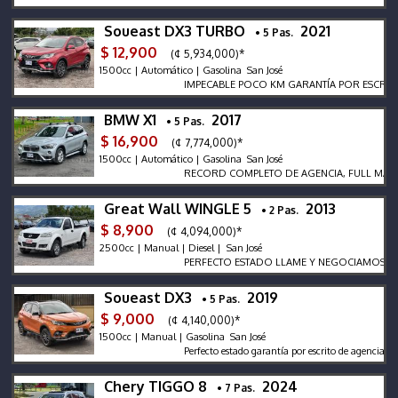
Soueast DX3 TURBO
2021
• 5 Pas.
$ 12,900
(¢ 5,934,000)*
1500cc | Automático | Gasolina San José
IMPECABLE POCO KM GARANTÍA POR ESCRITO SE
BMW X1
2017
• 5 Pas.
$ 16,900
(¢ 7,774,000)*
1500cc | Automático | Gasolina San José
RECORD COMPLETO DE AGENCIA, FULL MANTENIMIENTO
Great Wall WINGLE 5
2013
• 2 Pas.
$ 8,900
(¢ 4,094,000)*
2500cc | Manual | Diesel | San José
PERFECTO ESTADO LLAME Y NEGOCIAMOS
Soueast DX3
2019
• 5 Pas.
$ 9,000
(¢ 4,140,000)*
1500cc | Manual | Gasolina San José
Perfecto estado garantía por escrito de agencia, trasp
Chery TIGGO 8
2024
• 7 Pas.