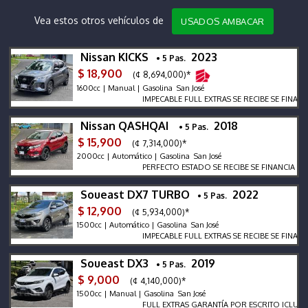
Vea estos otros vehículos de
USADOS AMBACAR
Nissan KICKS
2023
• 5 Pas.
$ 18,900
(¢ 8,694,000)*
1600cc | Manual | Gasolina San José
IMPECABLE FULL EXTRAS SE RECIBE SE FINANCI
Nissan QASHQAI
2018
• 5 Pas.
$ 15,900
(¢ 7,314,000)*
2000cc | Automático | Gasolina San José
PERFECTO ESTADO SE RECIBE SE FINANCIA LLAM
Soueast DX7 TURBO
2022
• 5 Pas.
$ 12,900
(¢ 5,934,000)*
1500cc | Automático | Gasolina San José
IMPECABLE FULL EXTRAS SE RECIBE SE FINANCIA
Soueast DX3
2019
• 5 Pas.
$ 9,000
(¢ 4,140,000)*
1500cc | Manual | Gasolina San José
FULL EXTRAS GARANTÍA POR ESCRITO ICLUYE TR