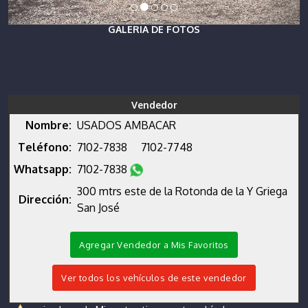
GALERIA DE FOTOS
Vendedor
Nombre:
USADOS AMBACAR
Teléfono:
7102-7838
7102-7748
Whatsapp:
7102-7838
300 mtrs este de la Rotonda de la Y Griega
Dirección:
San José
Agregar Vendedor a Mis Favoritos
Ver todos los vehículos de este vendedor