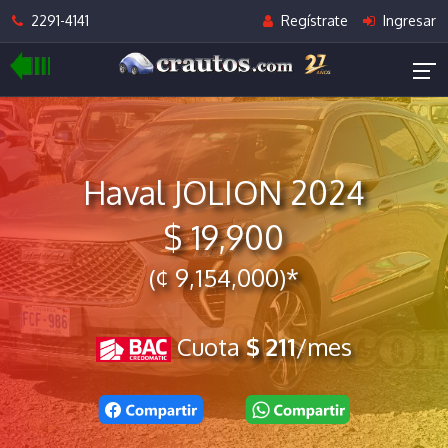
2291-4141
Regístrate
Ingresar
Haval JOLION 2024
$ 19,900
(¢ 9,154,000)*
Cuota
$ 211
/mes