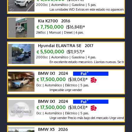
2000cc | Automático | Gasolina | 5 pas.
Las unidades WD Extras en este estado no aparecen con frecue
Kia K2700 2016
¢ 7,750,000
($16,848)*
2665cc | Manual | Diesel | 6 pas.
Hyundai ELANTRA SE 2017
¢ 5,500,000
($11,957)*
2000cc | Automático | Gasolina | 4 pas.
En excelente estado mecanico. Llantas nuevas. Se traspasa de
BMW IX1 2024
¢ 17,500,000
($38,043)*
0cc | Automático | Eléctrico | 5 pas.
Impecable urge vender
BMW IX1 2024
¢ 17,500,000
($38,043)*
0cc | Automático | Eléctrico | 5 pas.
Urge vender Precio más bajo del mercado Urge vender
BMW X5 2026