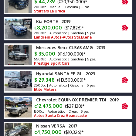
$ 44,239
(¢20,350,000)*
2000cc | Manual | Gasolina | 5 pas.
Starcars La Uruca
Kia FORTE 2019
¢8,200,000
($17,826)*
2000cc | Automático | Gasolina | 5 pas.
Landreni Autos-Autos Sta.Elena
Mercedes Benz CLS63 AMG 2013
$ 35,000
(¢16,100,000)*
5500cc | Automático | Gasolina | 5 pas.
Prestige Sport Cars
Hyundai SANTA FE GL 2023
$ 29,348
(¢13,500,000)*
2500cc | Automático | Gasolina | 5 pas.
Elite Motors
Chevrolet EQUINOX PREMIER TDI 2019
¢12,475,000
($27,120)*
1600cc | Automático | Diesel | 5 pas.
Autos Santa Cruz Guanacaste
Nissan VERSA 2017
¢4,750,000
($10,326)*