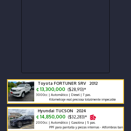
Toyota FORTUNER SRV 2012
¢ 13,300,000
($28,913)*
3000cc | Automático | Diesel | 7 pas.
Kilometraje real preciosa totalmente impecable
Hyundai TUCSON 2024
¢ 14,850,000
($32,283)*
2000cc | Automático | Gasolina | 5 pas.
PPF para pantalla y piezas internas - Alfombras bandeja - pola