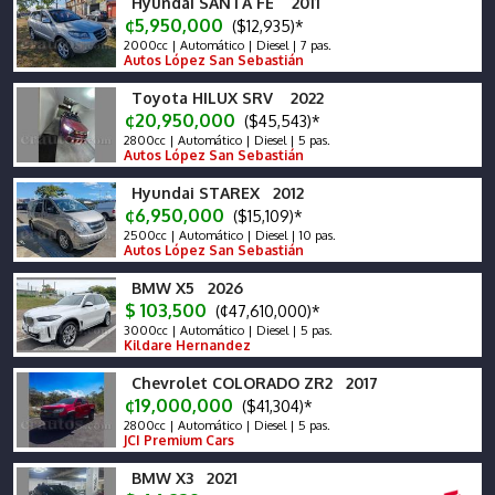
Hyundai SANTA FE 2011
¢5,950,000
($12,935)*
2000cc | Automático | Diesel | 7 pas.
Autos López San Sebastián
Toyota HILUX SRV 2022
¢20,950,000
($45,543)*
2800cc | Automático | Diesel | 5 pas.
Autos López San Sebastián
Hyundai STAREX 2012
¢6,950,000
($15,109)*
2500cc | Automático | Diesel | 10 pas.
Autos López San Sebastián
BMW X5 2026
$ 103,500
(¢47,610,000)*
3000cc | Automático | Diesel | 5 pas.
Kildare Hernandez
Chevrolet COLORADO ZR2 2017
¢19,000,000
($41,304)*
2800cc | Automático | Diesel | 5 pas.
JCI Premium Cars
BMW X3 2021