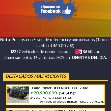
Nota:
Precios con
*
son de referencia y aproximados (Tipo de
cambio: ¢460.00 / $1).
12227
vehículos de donde escoger.
3660
con
financiamiento.
17
vehículos HOY en
OFERTAS DEL DIA.
Land Rover DEFENDER 130 2006
¢ 20,900,000
($45,435)*
2400cc | Manual | Diesel | 5 pas.
comprado en agencia-mantenimiento al dia respaldo -pocos kilo