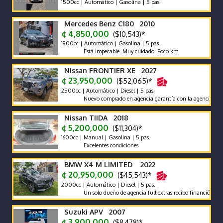
1500cc | Automático | Gasolina | 5 pas.
Mercedes Benz C180 2010
¢ 4,850,000
($10,543)*
1800cc | Automático | Gasolina | 5 pas.
Está impecable. Muy cuidado. Poco km.
Nissan FRONTIER XE 2027
¢ 23,950,000
($52,065)*
2500cc | Automático | Diesel | 5 pas.
Nuevo comprado en agencia garantía con la agencia se recibe y
Nissan TIIDA 2018
¢ 5,200,000
($11,304)*
1600cc | Manual | Gasolina | 5 pas.
Excelentes condiciones
BMW X4 M LIMITED 2022
¢ 20,950,000
($45,543)*
2000cc | Automático | Diesel | 5 pas.
Un solo dueño de agencia full extras recibo financió manteni
Suzuki APV 2007
¢ 3,900,000
($8,478)*