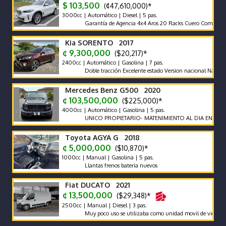
$ 103,500
(¢47,610,000)*
3000cc | Automático | Diesel | 5 pas.
Garantía de Agencia 4x4 Aros 20 Racks Cuero Compuerta Elé
Kia SORENTO 2017
¢ 9,300,000
($20,217)*
2400cc | Automático | Gasolina | 7 pas.
Doble tracción Excelente estado Version nacional Nada que hac
Mercedes Benz G500 2020
¢ 103,500,000
($225,000)*
4000cc | Automático | Gasolina | 5 pas.
UNICO PROPIETARIO- MATENIMIENTO AL DIA EN AGENCIA
Toyota AGYA G 2018
¢ 5,000,000
($10,870)*
1000cc | Manual | Gasolina | 5 pas.
Llantas frenos bateria nuevos
Fiat DUCATO 2021
¢ 13,500,000
($29,348)*
2500cc | Manual | Diesel | 3 pas.
Muy poco uso se utilizaba como unidad movil de video