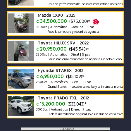
Un año y tres meses de uso excelente estado revision reciente ga
Mazda CX90 2025
¢ 34,500,000
($75,000)*
3300cc | Automático | Gasolina | 5 pas.
Poco kilometraje y record de agencia
Toyota HILUX SRV 2022
¢ 20,950,000
($45,543)*
2800cc | Automático | Diesel | 5 pas.
Carro nacional comprado en agencia un solo dueño récord y man
Hyundai STAREX 2012
¢ 6,950,000
($15,109)*
2500cc | Automático | Diesel | 10 pas.
Grand Starex impecable se recibe y se financia mantenimiento p
Toyota PRADO TXL 2012
¢ 15,200,000
($33,043)*
3000cc | Automático | Diesel | 7 pas.
Hielera increiblenre original solo un dueño verla es comprarla
PUBLICIDAD