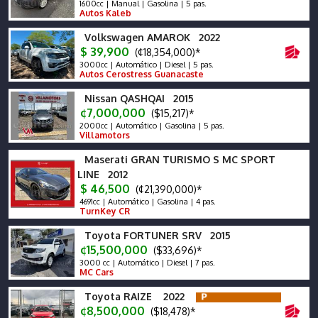
1600cc | Manual | Gasolina | 5 pas.
Autos Kaleb
Volkswagen AMAROK 2022
$ 39,900
(¢18,354,000)*
3000cc | Automático | Diesel | 5 pas.
Autos Cerostress Guanacaste
Nissan QASHQAI 2015
¢7,000,000
($15,217)*
2000cc | Automático | Gasolina | 5 pas.
Villamotors
Maserati GRAN TURISMO S MC SPORT
LINE 2012
$ 46,500
(¢21,390,000)*
4691cc | Automático | Gasolina | 4 pas.
TurnKey CR
Toyota FORTUNER SRV 2015
¢15,500,000
($33,696)*
3000 cc | Automático | Diesel | 7 pas.
MC Cars
Toyota RAIZE 2022
¢8,500,000
($18,478)*