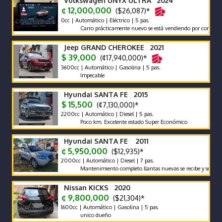
Volkswagen UNYX ULTRA 2024
¢ 12,000,000
($26,087)*
0cc | Automático | Eléctrico | 5 pas.
Carro prácticamente nuevo se está vendiendo por compra de otr
Jeep GRAND CHEROKEE 2021
$ 39,000
(¢17,940,000)*
3600cc | Automático | Gasolina | 5 pas.
Impecable
Hyundai SANTA FE 2015
$ 15,500
(¢7,130,000)*
2200cc | Automático | Diesel | 5 pas.
Poco km. Excelente estado Super Económico
Hyundai SANTA FE 2011
¢ 5,950,000
($12,935)*
2000cc | Automático | Diesel | 7 pas.
Mantenimiento completo llantas nuevas se recibe y se financia tr
Nissan KICKS 2020
¢ 9,800,000
($21,304)*
1600cc | Automático | Gasolina | 5 pas.
unico dueño