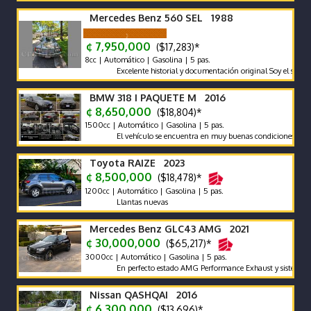
Mercedes Benz 560 SEL 1988
¢ 7,950,000
($17,283)*
8cc | Automático | Gasolina | 5 pas.
Excelente historial y documentación original Soy el segundo pro
BMW 318 I PAQUETE M 2016
¢ 8,650,000
($18,804)*
1500cc | Automático | Gasolina | 5 pas.
El vehículo se encuentra en muy buenas condiciones tanto mec
Toyota RAIZE 2023
¢ 8,500,000
($18,478)*
1200cc | Automático | Gasolina | 5 pas.
Llantas nuevas
Mercedes Benz GLC43 AMG 2021
¢ 30,000,000
($65,217)*
3000cc | Automático | Gasolina | 5 pas.
En perfecto estado AMG Performance Exhaust y sistema de son
Nissan QASHQAI 2016
¢ 6,300,000
($13,696)*