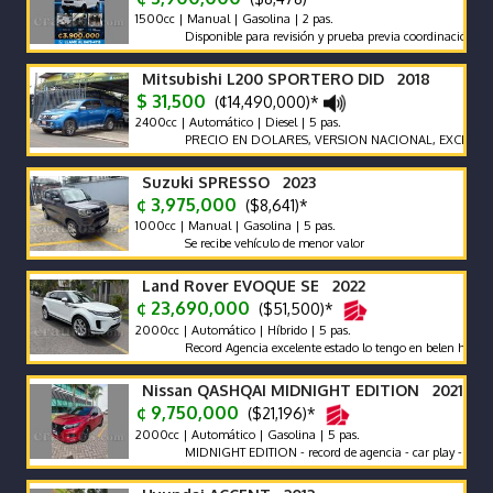
1500cc | Manual | Gasolina | 2 pas.
Disponible para revisión y prueba previa coordinación.
Mitsubishi L200 SPORTERO DID 2018
$ 31,500
(¢14,490,000)*
2400cc | Automático | Diesel | 5 pas.
PRECIO EN DOLARES, VERSION NACIONAL, EXCELENTES 
Suzuki SPRESSO 2023
¢ 3,975,000
($8,641)*
1000cc | Manual | Gasolina | 5 pas.
Se recibe vehículo de menor valor
Land Rover EVOQUE SE 2022
¢ 23,690,000
($51,500)*
2000cc | Automático | Híbrido | 5 pas.
Record Agencia excelente estado lo tengo en belen heredia
Nissan QASHQAI MIDNIGHT EDITION 2021
¢ 9,750,000
($21,196)*
2000cc | Automático | Gasolina | 5 pas.
MIDNIGHT EDITION - record de agencia - car play - poco km u