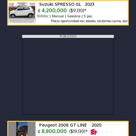
Suzuki SPRESSO GL 2023
¢ 4,200,000
($9,130)*
1000cc | Manual | Gasolina | 5 pas.
Precio oportunidad exc estado, recibimos carros, damos garanti
PUBLICIDAD
Peugeot 2008 GT LINE 2020
¢ 8,800,000
($19,130)*