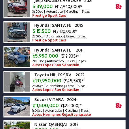
Jeep GRAND CHEROKEE 2021
$ 39,000
(¢17,940,000)*
3600cc | Automático | Gasolina | 5 pas.
Prestige Sport Cars
Hyundai SANTA FE 2015
$ 15,500
(¢7,130,000)*
2200cc | Automático | Diesel | 5 pas.
Prestige Sport Cars
Hyundai SANTA FE 2011
¢5,950,000
($12,935)*
2000cc | Automático | Diesel | 7 pas.
Autos López San Sebastián
Toyota HILUX SRV 2022
¢20,950,000
($45,543)*
2800cc | Automático | Diesel | 5 pas.
Autos López San Sebastián
Suzuki VITARA 2024
¢11,500,000
($25,000)*
1600cc | Automático | Gasolina | 5 pas.
Autos Hermanos RojasGuanacaste
Nissan QASHQAI 2017