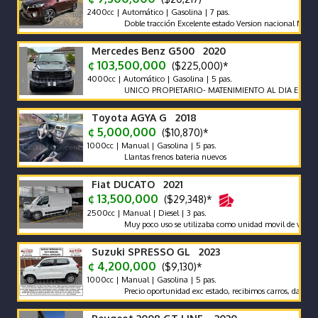
2400cc | Automático | Gasolina | 7 pas.
Doble tracción Excelente estado Version nacional Nada que h
Mercedes Benz G500 2020
¢ 103,500,000
($225,000)*
4000cc | Automático | Gasolina | 5 pas.
UNICO PROPIETARIO- MATENIMIENTO AL DIA EN AGENCI
Toyota AGYA G 2018
¢ 5,000,000
($10,870)*
1000cc | Manual | Gasolina | 5 pas.
Llantas frenos bateria nuevos
Fiat DUCATO 2021
¢ 13,500,000
($29,348)*
2500cc | Manual | Diesel | 3 pas.
Muy poco uso se utilizaba como unidad movil de video
Suzuki SPRESSO GL 2023
¢ 4,200,000
($9,130)*
1000cc | Manual | Gasolina | 5 pas.
Precio oportunidad exc estado, recibimos carros, damos garan