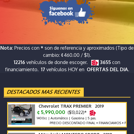
Nota:
Precios con
*
son de referencia y aproximados (Tipo de
cambio: ¢460.00 / $1).
12216
vehículos de donde escoger.
3655
con
financiamiento.
17
vehículos HOY en
OFERTAS DEL DIA.
Chevrolet TRAX PREMIER 2019
¢ 5,990,000
($13,022)*
1400cc | Automático | Gasolina | 5 pas.
PRECIO DESCONTADO FINAL • FINANCIAMOS • RECIBIMO