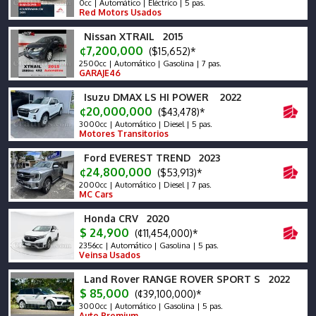
0cc | Automático | Eléctrico | 5 pas.
Red Motors Usados
Nissan XTRAIL 2015
¢7,200,000
($15,652)*
2500cc | Automático | Gasolina | 7 pas.
GARAJE46
Isuzu DMAX LS HI POWER 2022
¢20,000,000
($43,478)*
3000cc | Automático | Diesel | 5 pas.
Motores Transitorios
Ford EVEREST TREND 2023
¢24,800,000
($53,913)*
2000cc | Automático | Diesel | 7 pas.
MC Cars
Honda CRV 2020
$ 24,900
(¢11,454,000)*
2356cc | Automático | Gasolina | 5 pas.
Veinsa Usados
Land Rover RANGE ROVER SPORT S 2022
$ 85,000
(¢39,100,000)*
3000cc | Automático | Gasolina | 5 pas.
Auto Premium