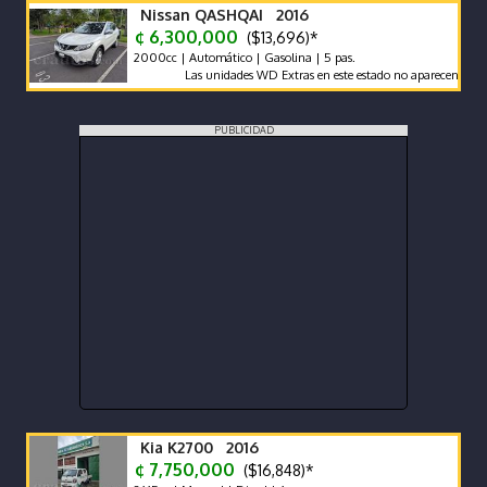
Nissan QASHQAI 2016
¢ 6,300,000
($13,696)*
2000cc | Automático | Gasolina | 5 pas.
Las unidades WD Extras en este estado no aparecen con frecu
PUBLICIDAD
Kia K2700 2016
¢ 7,750,000
($16,848)*