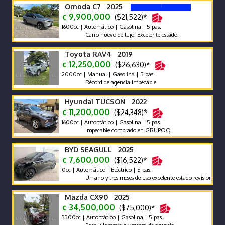
Omoda C7 2025
¢ 9,900,000
($21,522)*
1600cc | Automático | Gasolina | 5 pas.
Carro nuevo de lujo. Excelente estado.
Toyota RAV4 2019
¢ 12,250,000
($26,630)*
2000cc | Manual | Gasolina | 5 pas.
Récord de agencia impecable
Hyundai TUCSON 2022
¢ 11,200,000
($24,348)*
1600cc | Automático | Gasolina | 5 pas.
Impecable comprado en GRUPOQ
BYD SEAGULL 2025
¢ 7,600,000
($16,522)*
0cc | Automático | Eléctrico | 5 pas.
Un año y tres meses de uso excelente estado revision reciente 
Mazda CX90 2025
¢ 34,500,000
($75,000)*
3300cc | Automático | Gasolina | 5 pas.