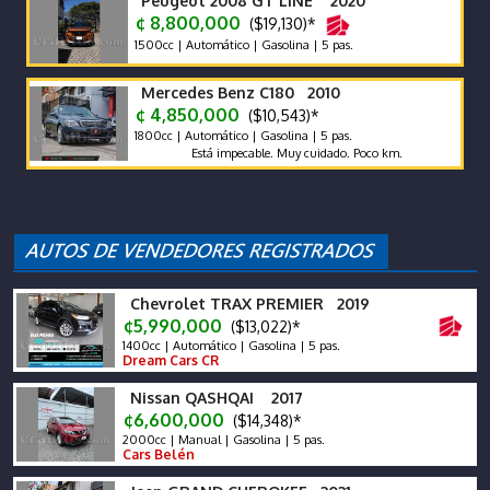
Peugeot 2008 GT LINE 2020
¢ 8,800,000
($19,130)*
1500cc | Automático | Gasolina | 5 pas.
Mercedes Benz C180 2010
¢ 4,850,000
($10,543)*
1800cc | Automático | Gasolina | 5 pas.
Está impecable. Muy cuidado. Poco km.
Chevrolet TRAX PREMIER 2019
¢5,990,000
($13,022)*
1400cc | Automático | Gasolina | 5 pas.
Dream Cars CR
Nissan QASHQAI 2017
¢6,600,000
($14,348)*
2000cc | Manual | Gasolina | 5 pas.
Cars Belén