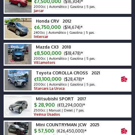
¢7,500,000
($16,304)*
2000cc | Automático | Gasolina | 5 pas.
Jarcar
Honda CRV 2012
¢6,750,000
($14,674)*
2400cc | Automático | Gasolina | 5 pas.
Intercar
Mazda CX3 2018
¢8,500,000
($18,478)*
2000cc | Automático | Gasolina | 5 pas.
Villamotors
Toyota COROLLA CROSS 2021
¢13,100,000
($28,478)*
2000cc | Automático | Gasolina | 5 pas.
Starcars La Uruca
Mitsubishi SPORT 2017
$ 28,900
(¢13,294,000)*
2500cc | Manual | Diesel | 7 pas.
Veinsa Usados
Mini COUNTRYMAN JCW 2025
$ 57,500
(¢26,450,000)*