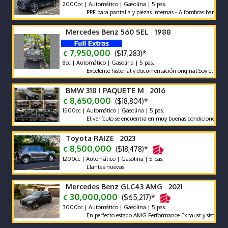
2000cc | Automático | Gasolina | 5 pas.
PPF para pantalla y piezas internas - Alfombras bandeja - pol
Mercedes Benz 560 SEL 1988
¢ 7,950,000
($17,283)*
8cc | Automático | Gasolina | 5 pas.
Excelente historial y documentación original Soy el segundo pr
BMW 318 I PAQUETE M 2016
¢ 8,650,000
($18,804)*
1500cc | Automático | Gasolina | 5 pas.
El vehículo se encuentra en muy buenas condiciones tanto me
Toyota RAIZE 2023
¢ 8,500,000
($18,478)*
1200cc | Automático | Gasolina | 5 pas.
Llantas nuevas
Mercedes Benz GLC43 AMG 2021
¢ 30,000,000
($65,217)*
3000cc | Automático | Gasolina | 5 pas.
En perfecto estado AMG Performance Exhaust y sistema de so