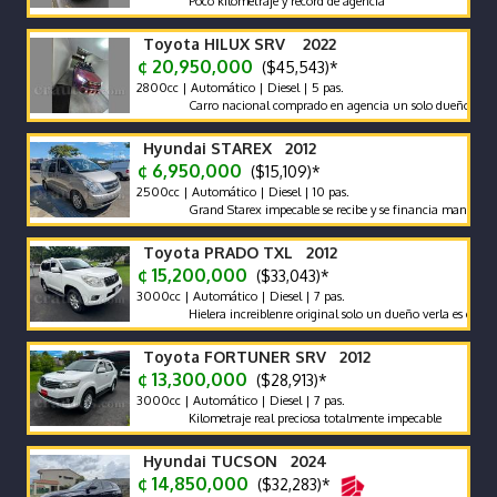
Poco kilometraje y record de agencia
Toyota HILUX SRV 2022
¢ 20,950,000
($45,543)*
2800cc | Automático | Diesel | 5 pas.
Carro nacional comprado en agencia un solo dueño récord y m
Hyundai STAREX 2012
¢ 6,950,000
($15,109)*
2500cc | Automático | Diesel | 10 pas.
Grand Starex impecable se recibe y se financia mantenimient
Toyota PRADO TXL 2012
¢ 15,200,000
($33,043)*
3000cc | Automático | Diesel | 7 pas.
Hielera increiblenre original solo un dueño verla es comprarla
Toyota FORTUNER SRV 2012
¢ 13,300,000
($28,913)*
3000cc | Automático | Diesel | 7 pas.
Kilometraje real preciosa totalmente impecable
Hyundai TUCSON 2024
¢ 14,850,000
($32,283)*