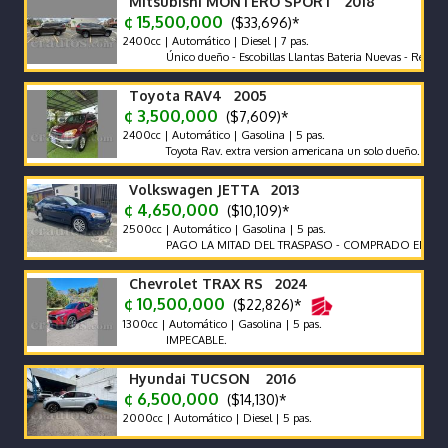
Mitsubishi MONTERO SPORT 2018
¢ 15,500,000
($33,696)*
2400cc | Automático | Diesel | 7 pas.
Único dueño - Escobillas Llantas Bateria Nuevas - Recor de Ag
Toyota RAV4 2005
¢ 3,500,000
($7,609)*
2400cc | Automático | Gasolina | 5 pas.
Toyota Rav. extra version americana un solo dueño.
Volkswagen JETTA 2013
¢ 4,650,000
($10,109)*
2500cc | Automático | Gasolina | 5 pas.
PAGO LA MITAD DEL TRASPASO - COMPRADO EN CR
Chevrolet TRAX RS 2024
¢ 10,500,000
($22,826)*
1300cc | Automático | Gasolina | 5 pas.
IMPECABLE.
Hyundai TUCSON 2016
¢ 6,500,000
($14,130)*
2000cc | Automático | Diesel | 5 pas.