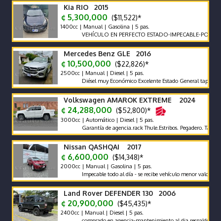
Kia RIO 2015
¢ 5,300,000
($11,522)*
1400cc | Manual | Gasolina | 5 pas.
VEHÍCULO EN PERFECTO ESTADO-IMPECABLE-POCO KILO
Mercedes Benz GLE 2016
¢ 10,500,000
($22,826)*
2500cc | Manual | Diesel | 5 pas.
Diésel muy Económico Excelente Estado General tapicería exce
Volkswagen AMAROK EXTREME 2024
¢ 24,288,000
($52,800)*
3000cc | Automático | Diesel | 5 pas.
Garantía de agencia.rack Thule.Estribos. Pegadero. Tapa Rígida
Nissan QASHQAI 2017
¢ 6,600,000
($14,348)*
2000cc | Manual | Gasolina | 5 pas.
Impecable todo al día - se recibe vehículo menor valor garantía 
Land Rover DEFENDER 130 2006
¢ 20,900,000
($45,435)*
2400cc | Manual | Diesel | 5 pas.
comprado en agencia-mantenimiento al dia respaldo -pocos ki