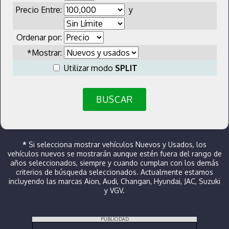
Precio Entre:
y
Ordenar por:
*Mostrar:
Utilizar modo
SPLIT
BUSCAR
*
Si selecciona mostrar vehículos Nuevos y Usados, los
vehículos nuevos se mostrarán aunque estén fuera del rango de
años seleccionados, siempre y cuando cumplan con los demás
criterios de búsqueda seleccionados. Actualmente estamos
incluyendo las marcas Aion, Audi, Changan, Hyundai, JAC, Suzuki
y VGV.
PUBLICIDAD