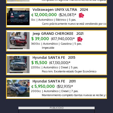
Volkswagen UNYX ULTRA 2024
¢ 12,000,000
($26,087)*
0cc | Automático | Eléctrico | 5 pas.
Carro prácticamente nuevo se está vendiendo por compra de ot
Jeep GRAND CHEROKEE 2021
$ 39,000
(¢17,940,000)*
3600cc | Automático | Gasolina | 5 pas.
Impecable
Hyundai SANTA FE 2015
$ 15,500
(¢7,130,000)*
2200cc | Automático | Diesel | 5 pas.
Poco km. Excelente estado Super Económico
Hyundai SANTA FE 2011
¢ 5,950,000
($12,935)*
2000cc | Automático | Diesel | 7 pas.
Mantenimiento completo llantas nuevas se recibe y se financia 
PUBLICIDAD