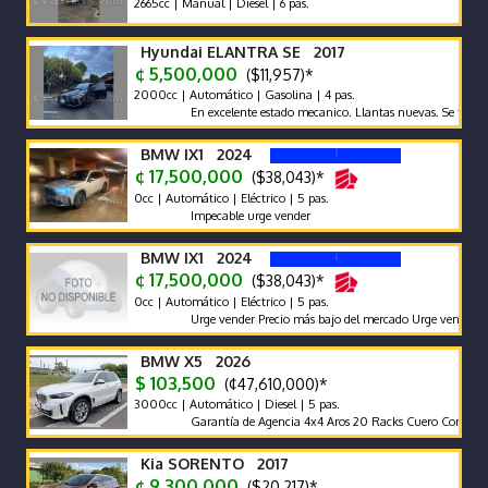
2665cc | Manual | Diesel | 6 pas.
Hyundai ELANTRA SE 2017
¢ 5,500,000
($11,957)*
2000cc | Automático | Gasolina | 4 pas.
En excelente estado mecanico. Llantas nuevas. Se traspasa 
BMW IX1 2024
¢ 17,500,000
($38,043)*
0cc | Automático | Eléctrico | 5 pas.
Impecable urge vender
BMW IX1 2024
¢ 17,500,000
($38,043)*
0cc | Automático | Eléctrico | 5 pas.
Urge vender Precio más bajo del mercado Urge vender
BMW X5 2026
$ 103,500
(¢47,610,000)*
3000cc | Automático | Diesel | 5 pas.
Garantía de Agencia 4x4 Aros 20 Racks Cuero Compuerta E
Kia SORENTO 2017
¢ 9,300,000
($20,217)*