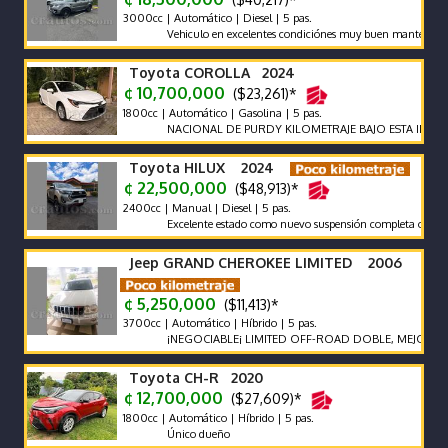
3000cc | Automático | Diesel | 5 pas.
Vehiculo en excelentes condiciónes muy buen mantenimiento.
Toyota COROLLA 2024
¢ 10,700,000
($23,261)*
1800cc | Automático | Gasolina | 5 pas.
NACIONAL DE PURDY KILOMETRAJE BAJO ESTA IMPECABLE
Toyota HILUX 2024
¢ 22,500,000
($48,913)*
2400cc | Manual | Diesel | 5 pas.
Excelente estado como nuevo suspensión completa old man em
Jeep GRAND CHEROKEE LIMITED 2006
¢ 5,250,000
($11,413)*
3700cc | Automático | Híbrido | 5 pas.
¡NEGOCIABLE¡ LIMITED OFF-ROAD DOBLE, MEJOR SISTEMA
Toyota CH-R 2020
¢ 12,700,000
($27,609)*
1800cc | Automático | Híbrido | 5 pas.
Único dueño