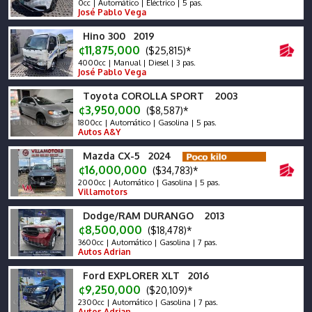
0cc | Automático | Eléctrico | 5 pas.
José Pablo Vega
Hino 300 2019
¢11,875,000
($25,815)*
4000cc | Manual | Diesel | 3 pas.
José Pablo Vega
Toyota COROLLA SPORT 2003
¢3,950,000
($8,587)*
1800cc | Automático | Gasolina | 5 pas.
Autos A&Y
Mazda CX-5 2024
¢16,000,000
($34,783)*
2000cc | Automático | Gasolina | 5 pas.
Villamotors
Dodge/RAM DURANGO 2013
¢8,500,000
($18,478)*
3600cc | Automático | Gasolina | 7 pas.
Autos Adrian
Ford EXPLORER XLT 2016
¢9,250,000
($20,109)*
2300cc | Automático | Gasolina | 7 pas.
Autos Adrian