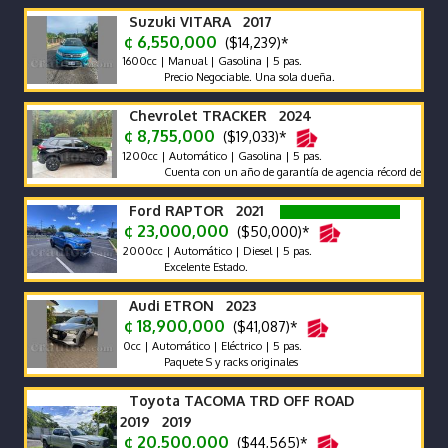
Suzuki VITARA 2017
¢ 6,550,000
($14,239)*
1600cc | Manual | Gasolina | 5 pas.
Precio Negociable. Una sola dueña.
Chevrolet TRACKER 2024
¢ 8,755,000
($19,033)*
1200cc | Automático | Gasolina | 5 pas.
Cuenta con un año de garantía de agencia récord de agencia
Ford RAPTOR 2021
¢ 23,000,000
($50,000)*
2000cc | Automático | Diesel | 5 pas.
Excelente Estado.
Audi ETRON 2023
¢ 18,900,000
($41,087)*
0cc | Automático | Eléctrico | 5 pas.
Paquete S y racks originales
Toyota TACOMA TRD OFF ROAD
2019 2019
¢ 20,500,000
($44,565)*