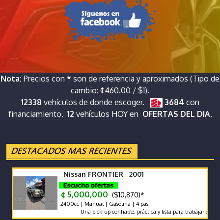
Nota:
Precios con
*
son de referencia y aproximados (Tipo de
cambio: ¢460.00 / $1).
12338
vehículos de donde escoger.
3684
con
financiamiento.
12
vehículos HOY en
OFERTAS DEL DIA.
Nissan FRONTIER 2001
¢ 5,000,000
($10,870)*
2400cc | Manual | Gasolina | 4 pas.
Una pick-up confiable, práctica y lista para trabajar o disfrutar!