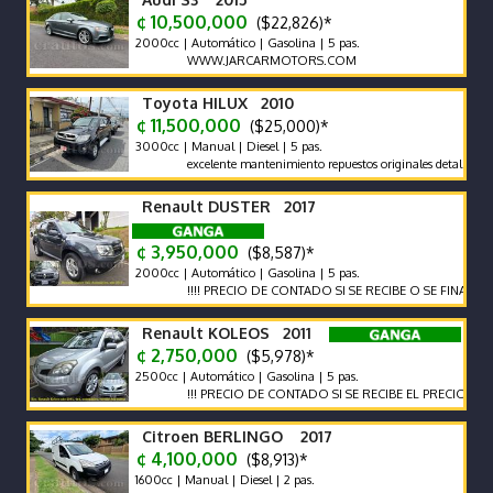
¢ 10,500,000
($22,826)*
2000cc | Automático | Gasolina | 5 pas.
WWW.JARCARMOTORS.COM
Toyota HILUX 2010
¢ 11,500,000
($25,000)*
3000cc | Manual | Diesel | 5 pas.
excelente mantenimiento repuestos originales detalles de pintur
Renault DUSTER 2017
¢ 3,950,000
($8,587)*
2000cc | Automático | Gasolina | 5 pas.
!!!! PRECIO DE CONTADO SI SE RECIBE O SE FINANCIA EL PR
Renault KOLEOS 2011
¢ 2,750,000
($5,978)*
2500cc | Automático | Gasolina | 5 pas.
!!! PRECIO DE CONTADO SI SE RECIBE EL PRECIO VARIA !!!
Citroen BERLINGO 2017
¢ 4,100,000
($8,913)*
1600cc | Manual | Diesel | 2 pas.