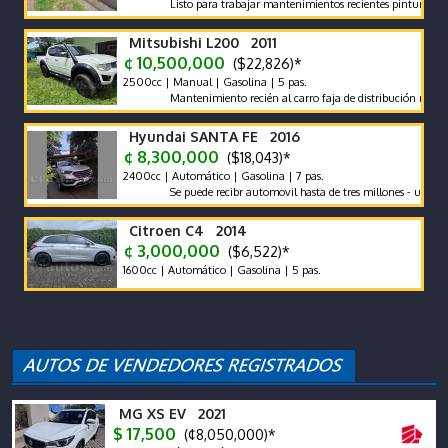
Listo para trabajar mantenimientos recientes pintura impeccab
Mitsubishi L200 2011
¢ 10,500,000
($22,826)*
2500cc | Manual | Gasolina | 5 pas.
Mantenimiento recién al carro faja de distribución recién cam
Hyundai SANTA FE 2016
¢ 8,300,000
($18,043)*
2400cc | Automático | Gasolina | 7 pas.
Se puede recibr automovil hasta de tres millones - un solo due
Citroen C4 2014
¢ 3,000,000
($6,522)*
1600cc | Automático | Gasolina | 5 pas.
MG XS EV 2021
$ 17,500
(¢8,050,000)*