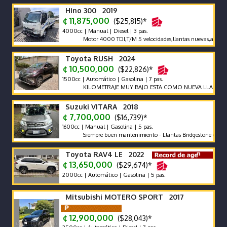
Hino 300 2019
¢ 11,875,000
($25,815)*
4000cc | Manual | Diesel | 3 pas.
Motor 4000 TDI,T/M 5 velocidades,llantas nuevas,aros,freno m
Toyota RUSH 2024
¢ 10,500,000
($22,826)*
1500cc | Automático | Gasolina | 7 pas.
KILOMETRAJE MUY BAJO ESTA COMO NUEVA LLAME Y NE
Suzuki VITARA 2018
¢ 7,700,000
($16,739)*
1600cc | Manual | Gasolina | 5 pas.
Siempre buen mantenimiento - Llantas Bridgestone como nuevas 
Toyota RAV4 LE 2022
¢ 13,650,000
($29,674)*
2000cc | Automático | Gasolina | 5 pas.
Mitsubishi MOTERO SPORT 2017
¢ 12,900,000
($28,043)*