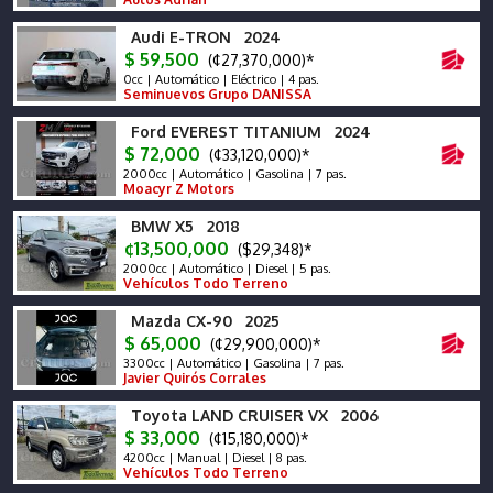
Audi E-TRON 2024
$ 59,500
(¢27,370,000)*
0cc | Automático | Eléctrico | 4 pas.
Seminuevos Grupo DANISSA
Ford EVEREST TITANIUM 2024
$ 72,000
(¢33,120,000)*
2000cc | Automático | Gasolina | 7 pas.
Moacyr Z Motors
BMW X5 2018
¢13,500,000
($29,348)*
2000cc | Automático | Diesel | 5 pas.
Vehículos Todo Terreno
Mazda CX-90 2025
$ 65,000
(¢29,900,000)*
3300cc | Automático | Gasolina | 7 pas.
Javier Quirós Corrales
Toyota LAND CRUISER VX 2006
$ 33,000
(¢15,180,000)*
4200cc | Manual | Diesel | 8 pas.
Vehículos Todo Terreno