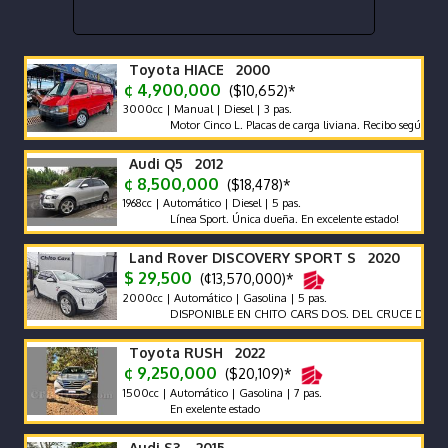
Toyota HIACE 2000
¢ 4,900,000
($10,652)*
3000cc | Manual | Diesel | 3 pas.
Motor Cinco L. Placas de carga liviana. Recibo según marca y 
Audi Q5 2012
¢ 8,500,000
($18,478)*
1968cc | Automático | Diesel | 5 pas.
Línea Sport. Única dueña. En excelente estado!
Land Rover DISCOVERY SPORT S 2020
$ 29,500
(¢13,570,000)*
2000cc | Automático | Gasolina | 5 pas.
DISPONIBLE EN CHITO CARS DOS. DEL CRUCE DE LA PANA
Toyota RUSH 2022
¢ 9,250,000
($20,109)*
1500cc | Automático | Gasolina | 7 pas.
En exelente estado
Audi S3 2015