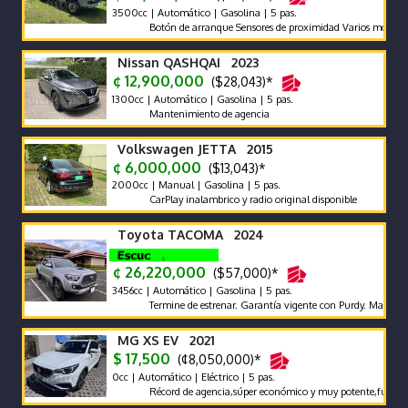
3500cc | Automático | Gasolina | 5 pas.
Botón de arranque Sensores de proximidad Varios modos de man
Nissan QASHQAI 2023
¢ 12,900,000
($28,043)*
1300cc | Automático | Gasolina | 5 pas.
Mantenimiento de agencia
Volkswagen JETTA 2015
¢ 6,000,000
($13,043)*
2000cc | Manual | Gasolina | 5 pas.
CarPlay inalambrico y radio original disponible
Toyota TACOMA 2024
¢ 26,220,000
($57,000)*
3456cc | Automático | Gasolina | 5 pas.
Termine de estrenar. Garantía vigente con Purdy. Mantenimient
MG XS EV 2021
$ 17,500
(¢8,050,000)*
0cc | Automático | Eléctrico | 5 pas.
Récord de agencia,súper económico y muy potente,full extras,p