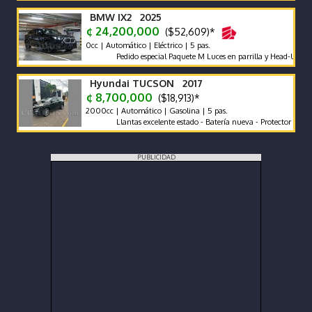
BMW IX2 2025
¢ 24,200,000
($52,609)*
0cc | Automático | Eléctrico | 5 pas.
Pedido especial Paquete M Luces en parrilla y Head-Up Display g
Hyundai TUCSON 2017
¢ 8,700,000
($18,913)*
2000cc | Automático | Gasolina | 5 pas.
Llantas excelente estado - Batería nueva - Protector de cajuela p
PUBLICIDAD