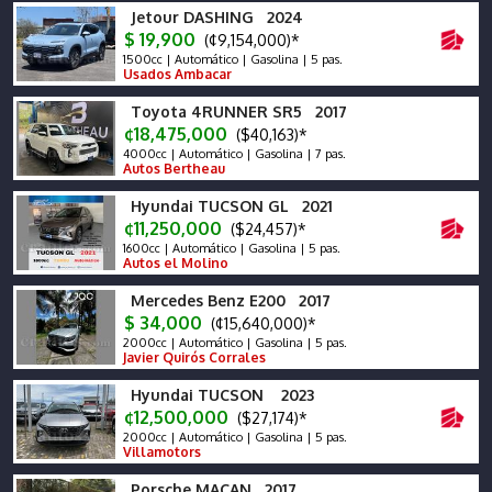
Jetour DASHING 2024
$ 19,900
(¢9,154,000)*
1500cc | Automático | Gasolina | 5 pas.
Usados Ambacar
Toyota 4RUNNER SR5 2017
¢18,475,000
($40,163)*
4000cc | Automático | Gasolina | 7 pas.
Autos Bertheau
Hyundai TUCSON GL 2021
¢11,250,000
($24,457)*
1600cc | Automático | Gasolina | 5 pas.
Autos el Molino
Mercedes Benz E200 2017
$ 34,000
(¢15,640,000)*
2000cc | Automático | Gasolina | 5 pas.
Javier Quirós Corrales
Hyundai TUCSON 2023
¢12,500,000
($27,174)*
2000cc | Automático | Gasolina | 5 pas.
Villamotors
Porsche MACAN 2017