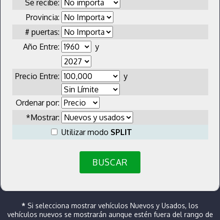
Se recibe:
Provincia:
# puertas:
Año Entre:
y
Precio Entre:
y
Ordenar por:
*Mostrar:
Utilizar modo
SPLIT
BUSCAR
*
Si selecciona mostrar vehículos Nuevos y Usados, los
vehículos nuevos se mostrarán aunque estén fuera del rango de