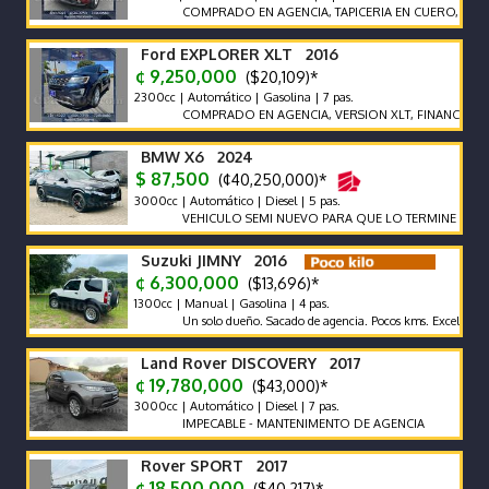
COMPRADO EN AGENCIA, TAPICERIA EN CUERO, SIETE PAS
Ford EXPLORER XLT 2016
¢ 9,250,000
($20,109)*
2300cc | Automático | Gasolina | 7 pas.
COMPRADO EN AGENCIA, VERSION XLT, FINANCIAMIENT
BMW X6 2024
$ 87,500
(¢40,250,000)*
3000cc | Automático | Diesel | 5 pas.
VEHICULO SEMI NUEVO PARA QUE LO TERMINE DE ESTRE
Suzuki JIMNY 2016
¢ 6,300,000
($13,696)*
1300cc | Manual | Gasolina | 4 pas.
Un solo dueño. Sacado de agencia. Pocos kms. Excelentes Condic
Land Rover DISCOVERY 2017
¢ 19,780,000
($43,000)*
3000cc | Automático | Diesel | 7 pas.
IMPECABLE - MANTENIMENTO DE AGENCIA
Rover SPORT 2017
¢ 18,500,000
($40,217)*