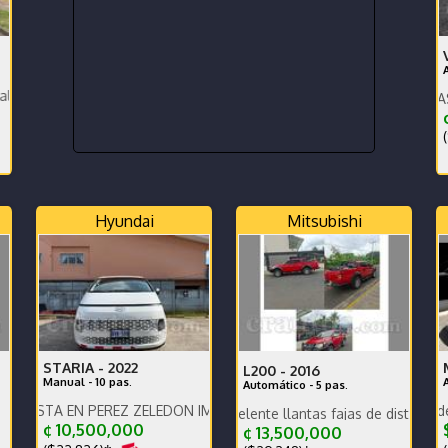
s no se necesita!Garantía! Mant.Incluido!
 PARA TRASPASO
BICOLOR LLANTAS FIREST
¢
(
Hyundai
Mitsubishi
STARIA -
2022
L200 -
2016
Manual - 10 pas.
Automático - 5 pas.
EN PEREZ ZELEDON IMPECABLE VEHICULO FAMILIAR NUNCA USADO 
Para terminarlo de estrenar!
Motor y caja Excelente llantas fajas de distribución y bate
¢ 10,500,000
$
¢ 13,500,000