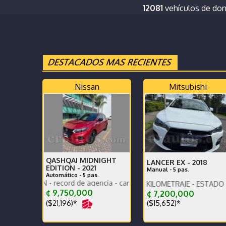
12081
vehículos de do
Nissan
Mitsubishi
QASHQAI MIDNIGHT
LANCER EX -
2018
EDITION -
2021
Manual - 5 pas.
Automático - 5 pas.
ON - record de agencia - car play - poco km un solo dueño
CAR PLAY - POCO KILOMETRAJE - ESTADO EXCELENTE
Calidad Toyota a otro 
¢ 9,750,000
¢ 7,200,000
($21,196)*
($15,652)*