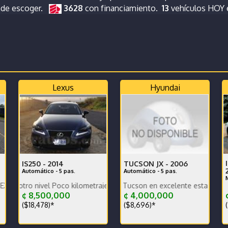
nde escoger.
3628
con financiamiento.
13
vehículos HOY
Lexus
Hyundai
IS250 -
2014
TUCSON JX -
2006
Automático - 5 pas.
Automático - 5 pas.
 -
nivel Poco kilometraje Dekra limpio Full extras Muy bien cuidado Ec
Se vende Hyundai Tucson en excelente estado general. Buen
¢ 8,500,000
¢ 4,000,000
¢
($18,478)*
($8,696)*
(