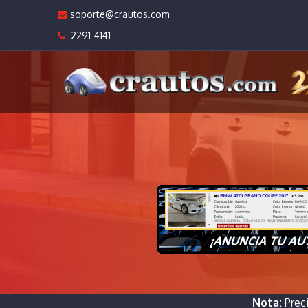
soporte@crautos.com
2291-4141
Nota:
Prec