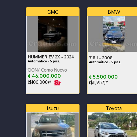
GMC
BMW
HUMMER EV 2X -
2024
318 I -
2008
Automático - 5 pas.
Automático - 5 pas.
RIPCION/ Como Nuevo
TIPO DE
¢ 46,000,000
¢ 5,500,000
($100,000)*
($11,957)*
Isuzu
Toyota