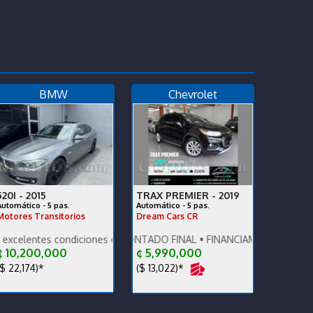
BMW
Chevrolet
520I -
2015
TRAX PREMIER -
2019
Automático - 5 pas.
Automático - 5 pas.
Motores Transitorios
Dream Cars CR
rtunidad!
onsumo. Financiamiento disponible.
 condiciones generales. Vehículo nacional.
PRECIO DESCONTADO FINAL • FINANCIAMOS • RECIBIMOS • DA
 10,200,000
¢ 5,990,000
$ 22,174)*
($ 13,022)*