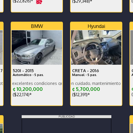
($22,826)*
(
($29,348)*
BMW
Hyundai
17
520I -
2015
CRETA -
2016
Automático - 5 pas.
Manual - 5 pas.
e oportunidad!
ajo consumo. Financiamiento disponible.
lentes condiciones generales. Vehículo nacional.
Vehículo muy bien cuidado, mantenimiento y documentos al dí
¢
¢ 10,200,000
¢ 5,700,000
(
($22,174)*
($12,391)*
PUBLICIDAD