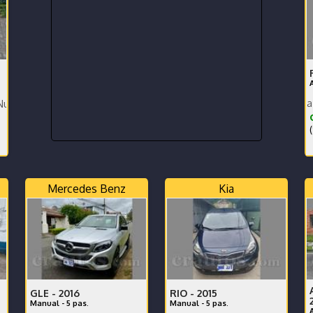
Toyota Rav. extra version a
Recor de Agencia - No ha tenido Choques
¢
(
Mercedes Benz
Kia
GLE -
2016
RIO -
2015
Manual - 5 pas.
Manual - 5 pas.