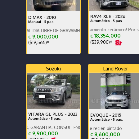
RAV4 XLE -
2026
DIMAX -
2010
Automático - 5 pas.
Manual - 5 pas.
Como Nuevo! Tratamiento cerámico! Por salida del paí
O AL DIA-LIBRE DE GRAVAMENES-LLANTAS EN BUEN ESTADO-LISTO
¢ 18,354,000
¢ 9,000,000
($39,900)*
($19,565)*
Suzuki
Land Rover
VITARA GL PLUS -
2023
EVOQUE -
2015
Automático - 5 pas.
Automático - 5 pas.
NTO, GARANTÍA. CONSULTENOS POR AUTOS QUE RECIBIMOS.
UNICO DUEÑO ESTA 
Precio negociable recién pintado
¢ 9,900,000
¢ 8,600,000