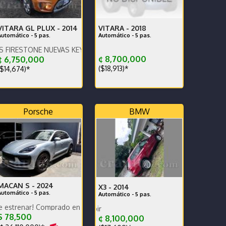
VITARA GL PLUX -
2014
VITARA -
2018
Automático - 5 pas.
Automático - 5 pas.
ONE NUEVAS KEYLESS ENCEDIDO DE BOTON MUY ECONOMICO Y CO
¢ 8,700,000
 6,750,000
($18,913)*
$14,674)*
Porsche
BMW
MACAN S -
2024
X3 -
2014
Automático - 5 pas.
Automático - 5 pas.
PARA TURISMO
 Comprado en agencia, único dueño, garantía de fábrica, financiamien
ria nuevas Dekra cámaras pantalla y GPS
Listo para inscribir
 78,500
¢ 8,100,000