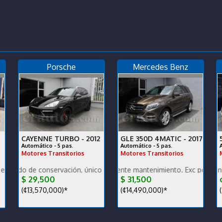
Porsche
Mercedes Benz
CAYENNE TURBO -
2012
GLE 350D 4MATIC -
2017
Automático - 5 pas.
Automático - 5 pas.
Motores Transitorios
Motores Transitorios
 único dueño, garantía de fábrica, financiamiento.
e conservación, único dueño, muy bajo km, nacional. Vehículo de opo
Bajo km, excelente mantenimiento. Exc potencia y bajo c
Muy bajo km, en excelentes
$ 29,500
$ 31,500
¢
(¢13,570,000)*
(¢14,490,000)*
(