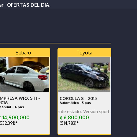
 en
OFERTAS DEL DIA.
Subaru
Toyota
IMPRESA WRX STI -
COROLLA S -
2015
2016
Automático - 5 pas.
Manual - 4 pas.
onomic
a Pintura Caja en perfecto estado
Vehículo en excelente estado. Versión sport. Caja sétima
 14,900,000
¢ 6,800,000
$32,391)*
($14,783)*