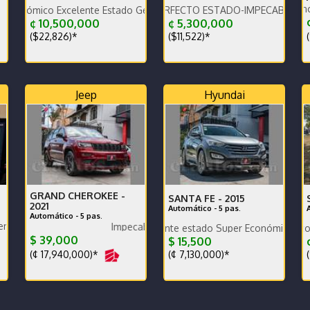
Garantía de agencia.rack Th
 Excelente Estado General tapicería excelente
VEHÍCULO EN PERFECTO ESTADO-IMPECABLE-POCO KILOM
¢
¢ 10,500,000
¢ 5,300,000
(
($22,826)*
($11,522)*
Jeep
Hyundai
GRAND CHEROKEE -
SANTA FE -
2015
2021
Automático - 5 pas.
Automático - 5 pas.
ompra de otro.
Impecable
Poco km. Excelente estado Super Económico
Mantenimiento completo llant
$ 39,000
$ 15,500
¢
(¢ 17,940,000)*
(¢ 7,130,000)*
(