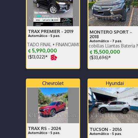
TRAX PREMIER -
2019
MONTERO SPORT -
Automático - 5 pas.
2018
Automático - 7 pas.
ONTADO FINAL • FINANCIAMOS • RECIBIMOS • DAMOS GARANTÍA
Único dueño - Escobillas Llantas Bateria Nuevas - 
¢ 5,990,000
¢ 15,500,000
($13,022)*
($33,696)*
Chevrolet
Hyundai
TRAX RS -
2024
TUCSON -
2016
Automático - 5 pas.
Automático - 5 pas.