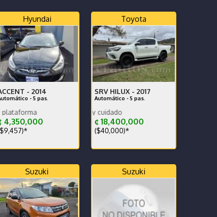
Hyundai
Toyota
ACCENT -
2014
SRV HILUX -
2017
Automático - 5 pas.
Automático - 5 pas.
Nunca trabajado en plataforma
Exelente carro m
 4,350,000
¢ 18,400,000
$9,457)*
($40,000)*
Suzuki
Suzuki