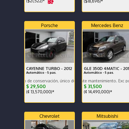
($21,522)*
($18,696)*
Porsche
Mercedes Benz
CAYENNE TURBO -
2012
GLE 350D 4MATIC -
20
Automático - 5 pas.
Automático - 5 pas.
ado de conservación, único dueño, muy bajo km, nacional. Vehículo d
Bajo km, excelente mantenimiento. Exc potencia y b
Muy bajo km, en exce
$ 29,500
$ 31,500
(¢ 13,570,000)*
(¢ 14,490,000)*
Chevrolet
Mitsubishi