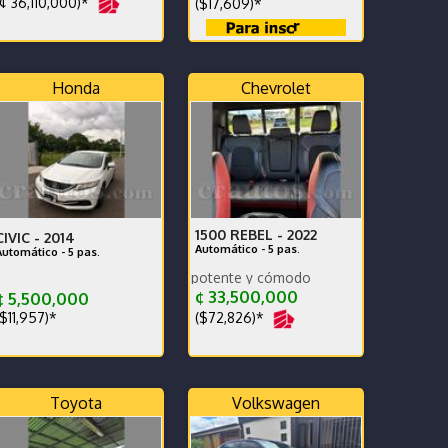
¢ 36,110,000)*
($17,609)*
Honda
Chevrolet
1500 REBEL -
2022
CIVIC -
2014
Automático - 5 pas.
Automático - 5 pas.
Vehiculo amplio potente y cómodo
a, kilometraje original, listo para usar
¢ 33,500,000
 5,500,000
($72,826)*
$11,957)*
Toyota
Volkswagen