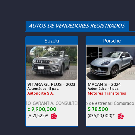
Suzuki
Porsche
VITARA GL PLUS -
2023
MACAN S -
2024
Automático - 5 pas.
Automático - 5 pas.
Autonorte S.A.
Motores Transitorios
IENTO, GARANTÍA. CONSULTENOS POR AUTOS QUE RECIBIMOS.
Para terminarlo de estrenar! Comprado en agencia,
Excelente estado d
¢ 9,900,000
$ 78,500
($ 21,522)*
(¢36,110,000)*