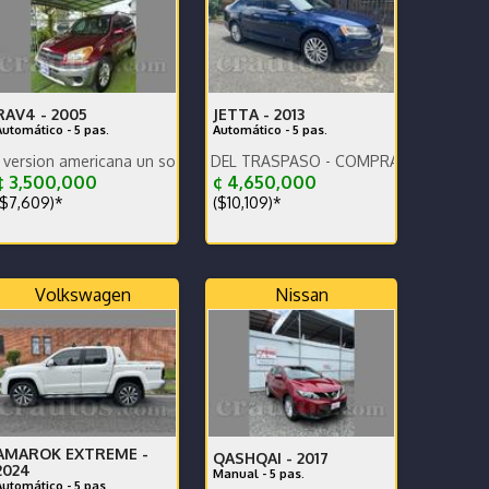
RAV4 -
2005
JETTA -
2013
Automático - 5 pas.
Automático - 5 pas.
mericana un solo dueño.
PAGO LA MITAD DEL TRASPASO - COMPRADO EN CR
 3,500,000
¢ 4,650,000
$7,609)*
($10,109)*
Volkswagen
Nissan
AMAROK EXTREME -
QASHQAI -
2017
2024
Manual - 5 pas.
Automático - 5 pas.