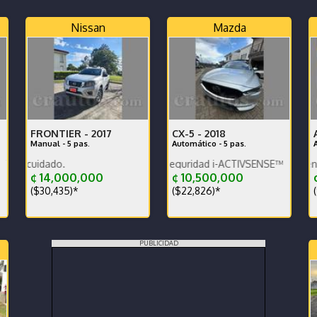
Nissan
Mazda
FRONTIER -
2017
CX-5 -
2018
Manual - 5 pas.
Automático - 5 pas.
PORTIVO
Equipamiento de seguridad i-ACTIVSENSE™
Unico dueño muy cuidado.
¢ 14,000,000
¢ 10,500,000
¢
($30,435)*
($22,826)*
(
PUBLICIDAD