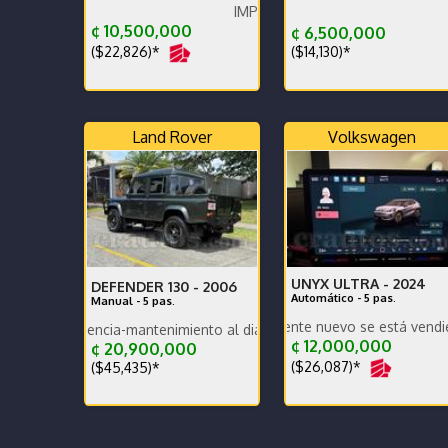
IMPECABLE.
Diésel muy Económico
¢ 10,500,000
¢ 6,500,000
($22,826)*
($14,130)*
Land Rover
Volkswagen
UNYX ULTRA -
2024
DEFENDER 130 -
2006
Automático - 5 pas.
Manual - 5 pas.
Carro prácticamente nuevo se está vendiendo por c
agencia-mantenimiento al dia respaldo -pocos kilometros-
¢ 12,000,000
¢ 20,900,000
($26,087)*
($45,435)*