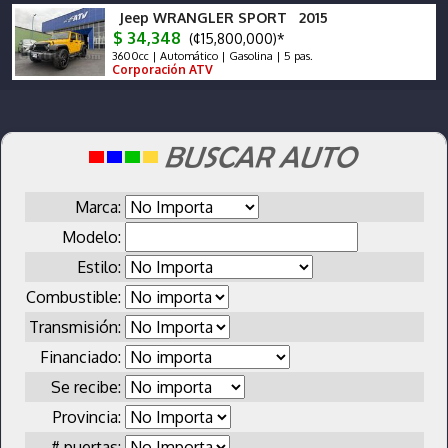
Jeep WRANGLER SPORT 2015
$ 34,348
(¢15,800,000)*
3600cc | Automático | Gasolina | 5 pas.
Corporación ATV
Marca:
Modelo:
Estilo:
Combustible:
Transmisión:
Financiado:
Se recibe:
Provincia:
# puertas: