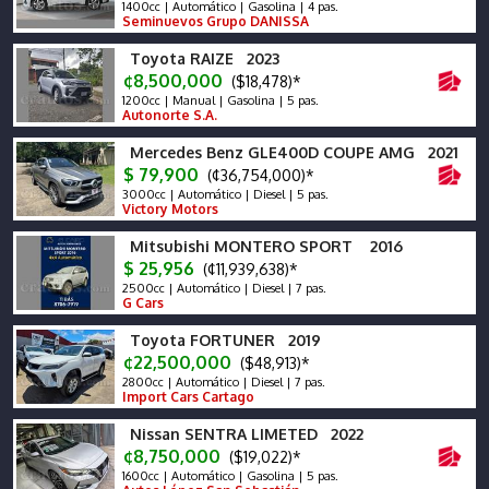
1400cc | Automático | Gasolina | 4 pas.
Seminuevos Grupo DANISSA
Toyota RAIZE 2023
¢8,500,000
($18,478)*
1200cc | Manual | Gasolina | 5 pas.
Autonorte S.A.
Mercedes Benz GLE400D COUPE AMG 2021
$ 79,900
(¢36,754,000)*
3000cc | Automático | Diesel | 5 pas.
Victory Motors
Mitsubishi MONTERO SPORT 2016
$ 25,956
(¢11,939,638)*
2500cc | Automático | Diesel | 7 pas.
G Cars
Toyota FORTUNER 2019
¢22,500,000
($48,913)*
2800cc | Automático | Diesel | 7 pas.
Import Cars Cartago
Nissan SENTRA LIMETED 2022
¢8,750,000
($19,022)*
1600cc | Automático | Gasolina | 5 pas.