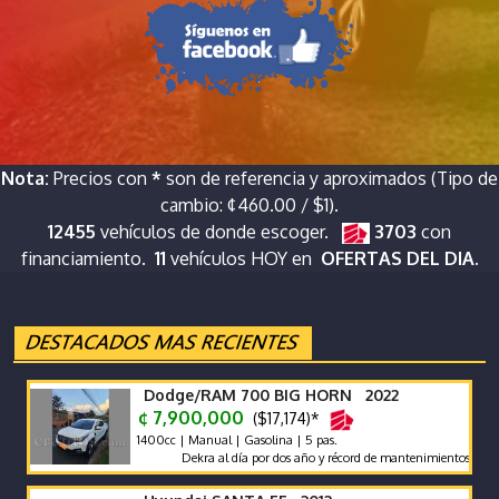
Nota:
Precios con
*
son de referencia y aproximados (Tipo de
cambio: ¢460.00 / $1).
12455
vehículos de donde escoger.
3703
con
financiamiento.
11
vehículos HOY en
OFERTAS DEL DIA.
Dodge/RAM 700 BIG HORN 2022
¢ 7,900,000
($17,174)*
1400cc | Manual | Gasolina | 5 pas.
Dekra al día por dos año y récord de mantenimientos de agencia