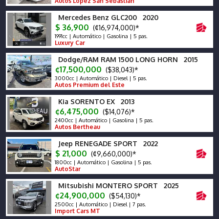
Autos López San Sebastián
Mercedes Benz GLC200 2020
$ 36,900
(¢16,974,000)*
1991cc | Automático | Gasolina | 5 pas.
Luxury Car
Dodge/RAM RAM 1500 LONG HORN 2015
¢17,500,000
($38,043)*
3000cc | Automático | Diesel | 5 pas.
Autos Premium del Este
Kia SORENTO EX 2013
¢6,475,000
($14,076)*
2400cc | Automático | Gasolina | 5 pas.
Autos Bertheau
Jeep RENEGADE SPORT 2022
$ 21,000
(¢9,660,000)*
1800cc | Automático | Gasolina | 5 pas.
AutoStar
Mitsubishi MONTERO SPORT 2025
¢24,900,000
($54,130)*
2500cc | Automático | Diesel | 7 pas.
Import Cars MT