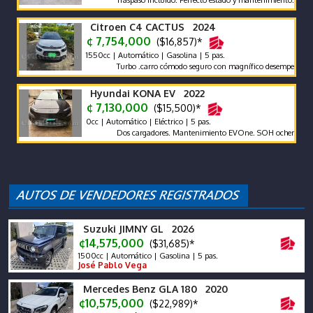
Traspaso incluido. Perfecto estado y mantenimiento.
Citroen C4 CACTUS 2024
¢ 7,754,000
($16,857)*
1550cc | Automático | Gasolina | 5 pas.
Turbo .carro cómodo seguro con magnífico desempeño
Hyundai KONA EV 2022
¢ 7,130,000
($15,500)*
0cc | Automático | Eléctrico | 5 pas.
Dos cargadores. Mantenimiento EVOne. SOH ochenta y cinco p
Suzuki JIMNY GL 2026
¢14,575,000
($31,685)*
1500cc | Automático | Gasolina | 5 pas.
José Pablo Vega
Mercedes Benz GLA 180 2020
¢10,575,000
($22,989)*