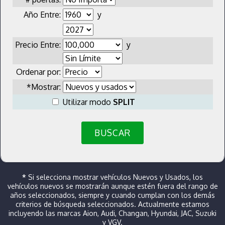
Año Entre:
y
Precio Entre:
y
Ordenar por:
*Mostrar:
Utilizar modo
SPLIT
BUSCAR
*
Si selecciona mostrar vehículos Nuevos y Usados, los
vehículos nuevos se mostrarán aunque estén fuera del rango de
años seleccionados, siempre y cuando cumplan con los demás
criterios de búsqueda seleccionados. Actualmente estamos
incluyendo las marcas Aion, Audi, Changan, Hyundai, JAC, Suzuki
y VGV.