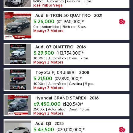
1600cc | Automático | Gasolina | 5 pas.
José Pablo Vega
Audi E-TRON 50 QUATTRO 2021
$ 26,000
(¢11,960,000)*
0cc | Automático | Eléctrico | 5 pas.
Moacyr Z Motors
Audi Q7 QUATTRO 2016
$ 29,900
(¢13,754,000)*
3000cc | Automático | Diesel | 7 pas.
Moacyr Z Motors
Toyota FJ CRUISER 2008
$ 21,500
(¢9,890,000)*
4000cc | Automático | Gasolina | 5 pas.
Moacyr Z Motors
Hyundai GRAND STAREX 2016
¢9,450,000
($20,543)*
2500cc | Automático | Diesel | 10 pas.
Moacyr Z Motors
Audi Q3 2025
$ 43,500
(¢20,010,000)*