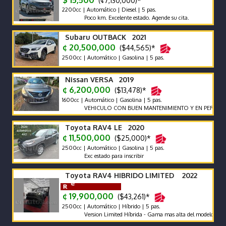
$ 15,500
(¢7,130,000)*
2200cc | Automático | Diesel | 5 pas.
Poco km. Excelente estado. Agende su cita.
Subaru OUTBACK 2021
¢ 20,500,000
($44,565)*
2500cc | Automático | Gasolina | 5 pas.
Nissan VERSA 2019
¢ 6,200,000
($13,478)*
1600cc | Automático | Gasolina | 5 pas.
VEHICULO CON BUEN MANTENIMIENTO Y EN PERFECTO E
Toyota RAV4 LE 2020
¢ 11,500,000
($25,000)*
2500cc | Automático | Gasolina | 5 pas.
Exc estado para inscribir
Toyota RAV4 HIBRIDO LIMITED 2022
¢ 19,900,000
($43,261)*
2500cc | Automático | Híbrido | 5 pas.
Version Limited Híbrida - Gama mas alta del modelo. Protecci