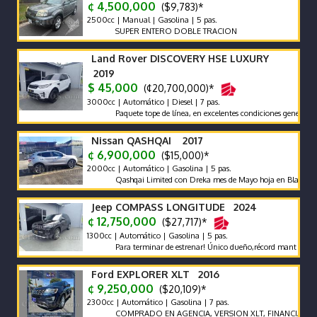
¢ 4,500,000
($9,783)*
2500cc | Manual | Gasolina | 5 pas.
SUPER ENTERO DOBLE TRACION
Land Rover DISCOVERY HSE LUXURY
2019
$ 45,000
(¢20,700,000)*
3000cc | Automático | Diesel | 7 pas.
Paquete tope de línea, en excelentes condiciones generales. Fin
Nissan QASHQAI 2017
¢ 6,900,000
($15,000)*
2000cc | Automático | Gasolina | 5 pas.
Qashqai Limited con Dreka mes de Mayo hoja en Blanco
Jeep COMPASS LONGITUDE 2024
¢ 12,750,000
($27,717)*
1300cc | Automático | Gasolina | 5 pas.
Para terminar de estrenar! Único dueño,récord mant agencia,m
Ford EXPLORER XLT 2016
¢ 9,250,000
($20,109)*
2300cc | Automático | Gasolina | 7 pas.
COMPRADO EN AGENCIA, VERSION XLT, FINANCIAMIENT