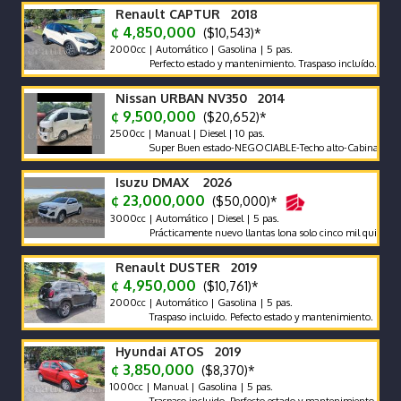
Renault CAPTUR 2018
¢ 4,850,000
($10,543)*
2000cc | Automático | Gasolina | 5 pas.
Perfecto estado y mantenimiento. Traspaso incluído.
Nissan URBAN NV350 2014
¢ 9,500,000
($20,652)*
2500cc | Manual | Diesel | 10 pas.
Super Buen estado-NEGOCIABLE-Techo alto-Cabina ancha-Pan
Isuzu DMAX 2026
¢ 23,000,000
($50,000)*
3000cc | Automático | Diesel | 5 pas.
Prácticamente nuevo llantas lona solo cinco mil quinientos k
Renault DUSTER 2019
¢ 4,950,000
($10,761)*
2000cc | Automático | Gasolina | 5 pas.
Traspaso incluido. Pefecto estado y mantenimiento. Garantia
Hyundai ATOS 2019
¢ 3,850,000
($8,370)*
1000cc | Manual | Gasolina | 5 pas.