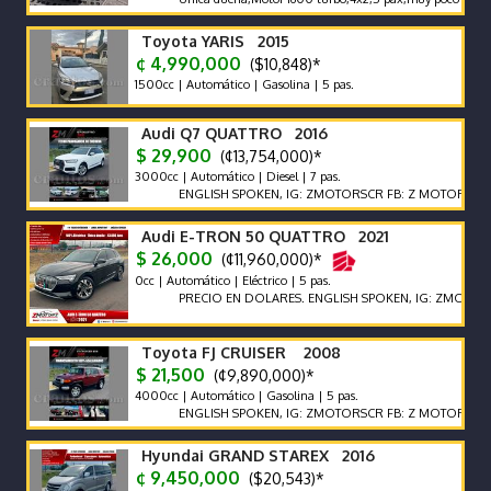
Toyota YARIS 2015
¢ 4,990,000
($10,848)*
1500cc | Automático | Gasolina | 5 pas.
Audi Q7 QUATTRO 2016
$ 29,900
(¢13,754,000)*
3000cc | Automático | Diesel | 7 pas.
ENGLISH SPOKEN, IG: ZMOTORSCR FB: Z MOTORS. Contácte
Audi E-TRON 50 QUATTRO 2021
$ 26,000
(¢11,960,000)*
0cc | Automático | Eléctrico | 5 pas.
PRECIO EN DOLARES. ENGLISH SPOKEN, IG: ZMOTORSCR FB
Toyota FJ CRUISER 2008
$ 21,500
(¢9,890,000)*
4000cc | Automático | Gasolina | 5 pas.
ENGLISH SPOKEN, IG: ZMOTORSCR FB: Z MOTORS. Contácte
Hyundai GRAND STAREX 2016
¢ 9,450,000
($20,543)*