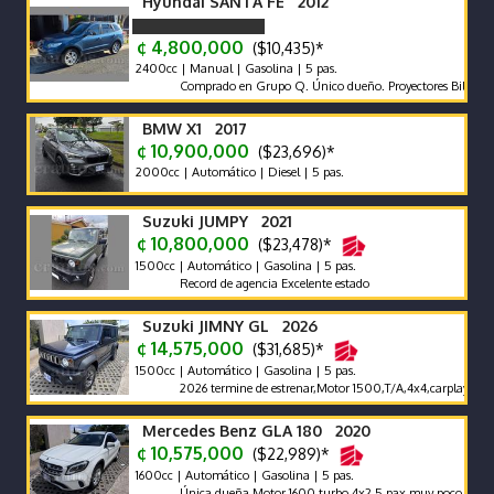
Hyundai SANTA FE 2012
¢ 4,800,000
($10,435)*
2400cc | Manual | Gasolina | 5 pas.
Comprado en Grupo Q. Único dueño. Proyectores Biled. Pantall
BMW X1 2017
¢ 10,900,000
($23,696)*
2000cc | Automático | Diesel | 5 pas.
Suzuki JUMPY 2021
¢ 10,800,000
($23,478)*
1500cc | Automático | Gasolina | 5 pas.
Record de agencia Excelente estado
Suzuki JIMNY GL 2026
¢ 14,575,000
($31,685)*
1500cc | Automático | Gasolina | 5 pas.
2026 termine de estrenar,Motor 1500,T/A,4x4,carplay,alfombra
Mercedes Benz GLA 180 2020
¢ 10,575,000
($22,989)*
1600cc | Automático | Gasolina | 5 pas.
Única dueña,Motor 1600 turbo,4x2,5 pax,muy poco km 65000