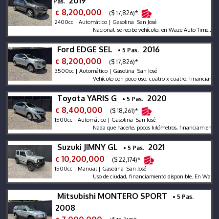
2019
Pas.
¢ 8,200,000
($ 17,826)*
2400cc | Automático | Gasolina San José
Nacional, se recibe vehículo, en Waze Auto Time...
Ford EDGE SEL
2016
• 5 Pas.
¢ 8,200,000
($ 17,826)*
3500cc | Automático | Gasolina San José
Vehículo con poco uso, cuatro x cuatro, financiamiento.
Toyota YARIS G
2020
• 5 Pas.
¢ 8,400,000
($ 18,261)*
1500cc | Automático | Gasolina San José
Nada que hacerle, pocos kilómetros, financiamiento banc
Suzuki JIMNY GL
2021
• 5 Pas.
¢ 10,200,000
($ 22,174)*
1500cc | Manual | Gasolina San José
Uso de ciudad, financiamiento disponible. En Waze Auto 
Mitsubishi MONTERO SPORT
• 5 Pas.
2008