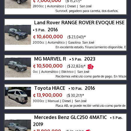
¢ 7,000,000
($ 15,217)*
2800cc | Automático | Diesel | San José
Sunroof, pegadero para carreta, dos dueños.
Land Rover RANGE ROVER EVOQUE HSE
2016
• 5 Pas.
¢ 10,600,000
($ 23,043)*
2000cc | Automático | Gasolina San José
En excelente estado, financiamiento disponible. En Waze
MG MARVEL R
2023
• 5 Pas.
¢ 10,500,000
($ 22,826)*
0cc | Automático | Eléctrico | San José
Recibimos vehículo como parte de pago. En Waze Auto Ti
Toyota HIACE
2016
• 10 Pas.
¢ 13,900,000
($ 30,217)*
3000cc | Manual | Diesel | San José
Placa AB, se puede recibir vehículo como parte de pago, 
Mercedes Benz GLC250 4MATIC
• 5 Pas.
2019