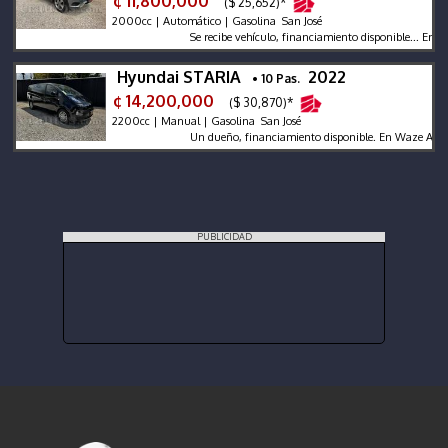
¢ 11,800,000
($ 25,652)*
2000cc | Automático | Gasolina San José
Se recibe vehículo, financiamiento disponible... En Waze
Hyundai STARIA
2022
• 10 Pas.
¢ 14,200,000
($ 30,870)*
2200cc | Manual | Gasolina San José
Un dueño, financiamiento disponible. En Waze Auto Tim
PUBLICIDAD