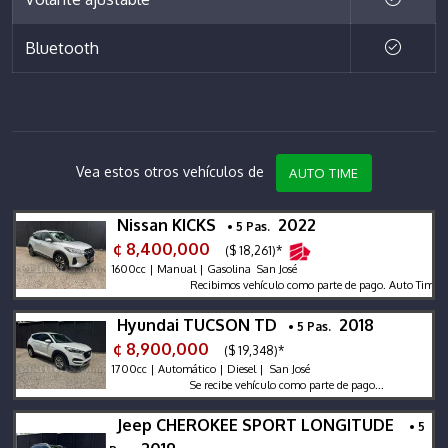
Bluetooth
Vea estos otros vehículos de
AUTO TIME
Nissan KICKS
2022
• 5 Pas.
¢ 8,400,000
($ 18,261)*
1600cc | Manual | Gasolina San José
Recibimos vehículo como parte de pago. Auto Time en W
Hyundai TUCSON TD
2018
• 5 Pas.
¢ 8,900,000
($ 19,348)*
1700cc | Automático | Diesel | San José
Se recibe vehículo como parte de pago...
Jeep CHEROKEE SPORT LONGITUDE
• 5