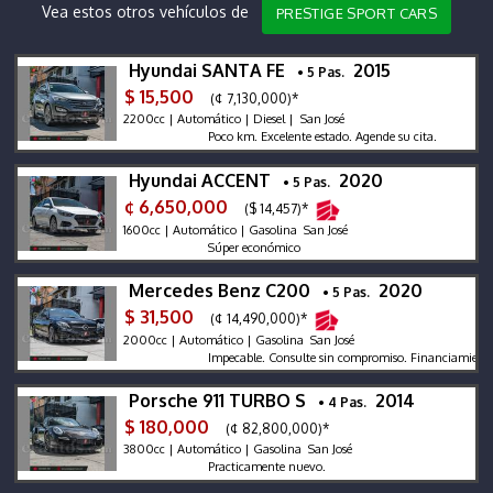
Vea estos otros vehículos de
PRESTIGE SPORT CARS
Hyundai SANTA FE
2015
• 5 Pas.
$ 15,500
(¢ 7,130,000)*
2200cc | Automático | Diesel | San José
Poco km. Excelente estado. Agende su cita.
Hyundai ACCENT
2020
• 5 Pas.
¢ 6,650,000
($ 14,457)*
1600cc | Automático | Gasolina San José
Súper económico
Mercedes Benz C200
2020
• 5 Pas.
$ 31,500
(¢ 14,490,000)*
2000cc | Automático | Gasolina San José
Impecable. Consulte sin compromiso. Financiamiento.
Porsche 911 TURBO S
2014
• 4 Pas.
$ 180,000
(¢ 82,800,000)*
3800cc | Automático | Gasolina San José
Practicamente nuevo.