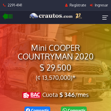
2291-4141
Regístrate
Ingresar
Mini COOPER
COUNTRYMAN 2020
$ 29,500
(¢ 13,570,000)*
Cuota
$ 346
/mes