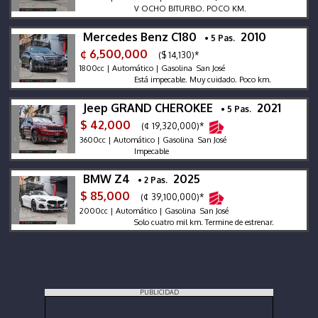
V OCHO BITURBO. POCO KM.
Mercedes Benz C180
2010
• 5 Pas.
¢ 6,500,000
($ 14,130)*
1800cc | Automático | Gasolina San José
Está impecable. Muy cuidado. Poco km.
Jeep GRAND CHEROKEE
2021
• 5 Pas.
$ 42,000
(¢ 19,320,000)*
3600cc | Automático | Gasolina San José
Impecable
BMW Z4
2025
• 2 Pas.
$ 85,000
(¢ 39,100,000)*
2000cc | Automático | Gasolina San José
Solo cuatro mil km. Termine de estrenar.
PUBLICIDAD