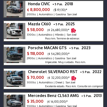
Honda CIVIC
2018
• 5 Pas.
¢ 8,800,000
($ 19,130)*
2000cc | Automático | Gasolina San José
Mazda CX60
2025
• 5 Pas.
$ 58,000
(¢ 26,680,000)*
3300cc | Automático | Híbrido | San José
Poco km. Termine de estrenar.
Porsche MACAN GTS
2023
• 5 Pas.
$ 118,000
(¢ 54,280,000)*
2900cc | Automático | Gasolina San José
Impecable. Muy cuidado. Poco km.
Chevrolet SILVERADO RST
2022
• 5 Pas.
$ 70,000
(¢ 32,200,000)*
3000cc | Automático | Diesel | San José
Excelente estado. Poco km. Consulte sin compromiso.
Mercedes Benz CLS63 AMG
2013
• 5 Pas.
$ 35,000
(¢ 16,100,000)*
5500cc | Automático | Gasolina San José