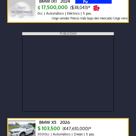
BMW IX1 2024
¢ 17,500,000
($38,043)*
0cc | Automático | Eléctrico | 5 pas.
Urge vender Precio más bajo del mercado Urge vender
PUBLICIDAD
BMW X5 2026
$ 103,500
(¢47,610,000)*
3000cc | Automático | Diesel | 5 pas.