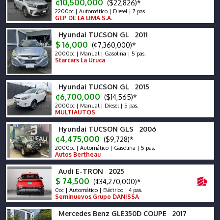
¢10,500,000
($22,826)*
2200cc | Automático | Diesel | 7 pas.
GEP DE LA LIMA S.A.
Hyundai TUCSON GL 2011
$ 16,000
(¢7,360,000)*
2000cc | Manual | Gasolina | 5 pas.
Starcars La Uruca
Hyundai TUCSON GL 2015
¢6,700,000
($14,565)*
2000cc | Manual | Diesel | 5 pas.
MULTIAUTOS
Hyundai TUCSON GLS 2006
¢4,475,000
($9,728)*
2000cc | Automático | Gasolina | 5 pas.
Autos Bertheau
Audi E-TRON 2025
$ 74,500
(¢34,270,000)*
0cc | Automático | Eléctrico | 4 pas.
Seminuevos Grupo DANISSA
Mercedes Benz GLE350D COUPE 2017