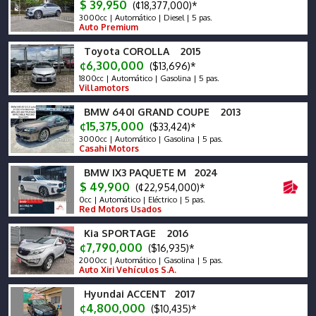
$ 39,950
(¢18,377,000)*
3000cc | Automático | Diesel | 5 pas.
Auto Premium
Toyota COROLLA 2015
¢6,300,000
($13,696)*
1800cc | Automático | Gasolina | 5 pas.
Villamotors
BMW 640I GRAND COUPE 2013
¢15,375,000
($33,424)*
3000cc | Automático | Gasolina | 5 pas.
Casahi Motors
BMW IX3 PAQUETE M 2024
$ 49,900
(¢22,954,000)*
0cc | Automático | Eléctrico | 5 pas.
Red Motors Usados
Kia SPORTAGE 2016
¢7,790,000
($16,935)*
2000cc | Automático | Gasolina | 5 pas.
Auto Xiri Vehículos S.A.
Hyundai ACCENT 2017
¢4,800,000
($10,435)*