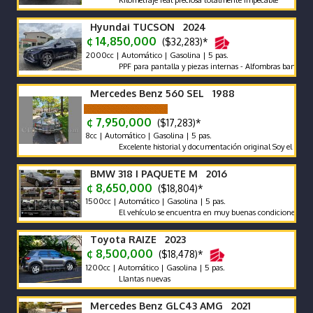
Kilometraje real preciosa totalmente impecable
Hyundai TUCSON 2024
¢ 14,850,000
($32,283)*
2000cc | Automático | Gasolina | 5 pas.
PPF para pantalla y piezas internas - Alfombras bandeja - pola
Mercedes Benz 560 SEL 1988
¢ 7,950,000
($17,283)*
8cc | Automático | Gasolina | 5 pas.
Excelente historial y documentación original Soy el segundo pr
BMW 318 I PAQUETE M 2016
¢ 8,650,000
($18,804)*
1500cc | Automático | Gasolina | 5 pas.
El vehículo se encuentra en muy buenas condiciones tanto mec
Toyota RAIZE 2023
¢ 8,500,000
($18,478)*
1200cc | Automático | Gasolina | 5 pas.
Llantas nuevas
Mercedes Benz GLC43 AMG 2021