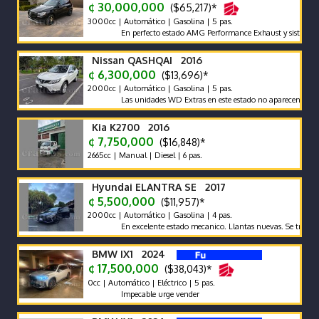
¢ 30,000,000
($65,217)*
3000cc | Automático | Gasolina | 5 pas.
En perfecto estado AMG Performance Exhaust y sistema de son
Nissan QASHQAI 2016
¢ 6,300,000
($13,696)*
2000cc | Automático | Gasolina | 5 pas.
Las unidades WD Extras en este estado no aparecen con frecue
Kia K2700 2016
¢ 7,750,000
($16,848)*
2665cc | Manual | Diesel | 6 pas.
Hyundai ELANTRA SE 2017
¢ 5,500,000
($11,957)*
2000cc | Automático | Gasolina | 4 pas.
En excelente estado mecanico. Llantas nuevas. Se traspasa de
BMW IX1 2024
¢ 17,500,000
($38,043)*
0cc | Automático | Eléctrico | 5 pas.
Impecable urge vender