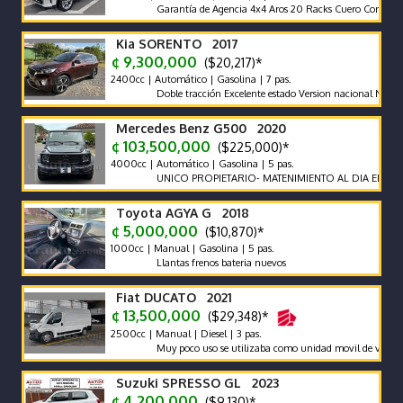
Garantía de Agencia 4x4 Aros 20 Racks Cuero Compuerta El
Kia SORENTO 2017
¢ 9,300,000
($20,217)*
2400cc | Automático | Gasolina | 7 pas.
Doble tracción Excelente estado Version nacional Nada que ha
Mercedes Benz G500 2020
¢ 103,500,000
($225,000)*
4000cc | Automático | Gasolina | 5 pas.
UNICO PROPIETARIO- MATENIMIENTO AL DIA EN AGENCIA
Toyota AGYA G 2018
¢ 5,000,000
($10,870)*
1000cc | Manual | Gasolina | 5 pas.
Llantas frenos bateria nuevos
Fiat DUCATO 2021
¢ 13,500,000
($29,348)*
2500cc | Manual | Diesel | 3 pas.
Muy poco uso se utilizaba como unidad movil de video
Suzuki SPRESSO GL 2023
¢ 4,200,000
($9,130)*