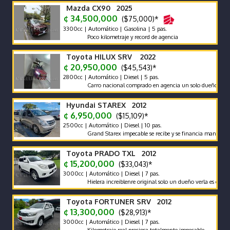
Mazda CX90 2025
¢ 34,500,000
($75,000)*
3300cc | Automático | Gasolina | 5 pas.
Poco kilometraje y record de agencia
Toyota HILUX SRV 2022
¢ 20,950,000
($45,543)*
2800cc | Automático | Diesel | 5 pas.
Carro nacional comprado en agencia un solo dueño récord y ma
Hyundai STAREX 2012
¢ 6,950,000
($15,109)*
2500cc | Automático | Diesel | 10 pas.
Grand Starex impecable se recibe y se financia mantenimiento
Toyota PRADO TXL 2012
¢ 15,200,000
($33,043)*
3000cc | Automático | Diesel | 7 pas.
Hielera increiblenre original solo un dueño verla es comprarla
Toyota FORTUNER SRV 2012
¢ 13,300,000
($28,913)*
3000cc | Automático | Diesel | 7 pas.