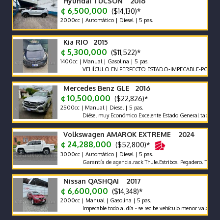
Hyundai TUCSON 2016
¢ 6,500,000
($14,130)*
2000cc | Automático | Diesel | 5 pas.
Kia RIO 2015
¢ 5,300,000
($11,522)*
1400cc | Manual | Gasolina | 5 pas.
VEHÍCULO EN PERFECTO ESTADO-IMPECABLE-POCO KILOM
Mercedes Benz GLE 2016
¢ 10,500,000
($22,826)*
2500cc | Manual | Diesel | 5 pas.
Diésel muy Económico Excelente Estado General tapicería exce
Volkswagen AMAROK EXTREME 2024
¢ 24,288,000
($52,800)*
3000cc | Automático | Diesel | 5 pas.
Garantía de agencia.rack Thule.Estribos. Pegadero. Tapa Rígida
Nissan QASHQAI 2017
¢ 6,600,000
($14,348)*
2000cc | Manual | Gasolina | 5 pas.
Impecable todo al día - se recibe vehículo menor valor garantía x