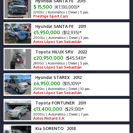
Hyundai SANTA FE 2015
$ 15,500
(¢7,130,000)*
2200cc | Automático | Diesel | 5 pas.
Prestige Sport Cars
Hyundai SANTA FE 2011
¢5,950,000
($12,935)*
2000cc | Automático | Diesel | 7 pas.
Autos López San Sebastián
Toyota HILUX SRV 2022
¢20,950,000
($45,543)*
2800cc | Automático | Diesel | 5 pas.
Autos López San Sebastián
Hyundai STAREX 2012
¢6,950,000
($15,109)*
2500cc | Automático | Diesel | 10 pas.
Autos López San Sebastián
Toyota FORTUNER 2011
¢13,400,000
($29,130)*
3000cc | Automático | Diesel | 7 pas.
Autos Richard S.A.
Kia SORENTO 2018