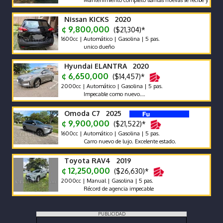
Mantenimiento completo llantas nuevas se recibe y se financia 
Nissan KICKS 2020
¢ 9,800,000
($21,304)*
1600cc | Automático | Gasolina | 5 pas.
unico dueño
Hyundai ELANTRA 2020
¢ 6,650,000
($14,457)*
2000cc | Automático | Gasolina | 5 pas.
Impecable como nuevo….
Omoda C7 2025
¢ 9,900,000
($21,522)*
1600cc | Automático | Gasolina | 5 pas.
Carro nuevo de lujo. Excelente estado.
Toyota RAV4 2019
¢ 12,250,000
($26,630)*
2000cc | Manual | Gasolina | 5 pas.
Récord de agencia impecable
PUBLICIDAD