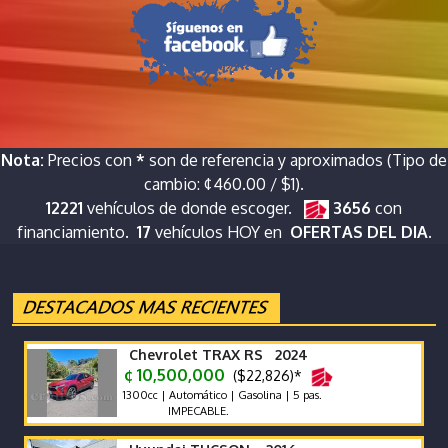
Nota:
Precios con
*
son de referencia y aproximados (Tipo de
cambio: ¢460.00 / $1).
12221
vehículos de donde escoger.
3656
con
financiamiento.
17
vehículos HOY en
OFERTAS DEL DIA.
Chevrolet TRAX RS 2024
¢ 10,500,000
($22,826)*
1300cc | Automático | Gasolina | 5 pas.
IMPECABLE.