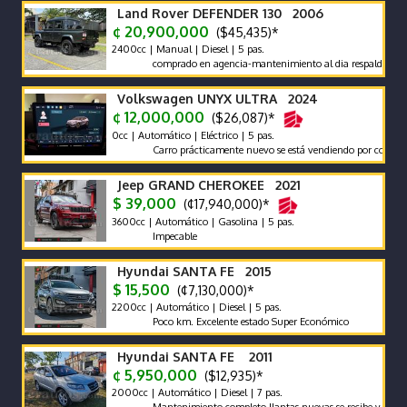
Land Rover DEFENDER 130 2006
¢ 20,900,000
($45,435)*
2400cc | Manual | Diesel | 5 pas.
comprado en agencia-mantenimiento al dia respaldo -pocos ki
Volkswagen UNYX ULTRA 2024
¢ 12,000,000
($26,087)*
0cc | Automático | Eléctrico | 5 pas.
Carro prácticamente nuevo se está vendiendo por compra de ot
Jeep GRAND CHEROKEE 2021
$ 39,000
(¢17,940,000)*
3600cc | Automático | Gasolina | 5 pas.
Impecable
Hyundai SANTA FE 2015
$ 15,500
(¢7,130,000)*
2200cc | Automático | Diesel | 5 pas.
Poco km. Excelente estado Super Económico
Hyundai SANTA FE 2011
¢ 5,950,000
($12,935)*
2000cc | Automático | Diesel | 7 pas.